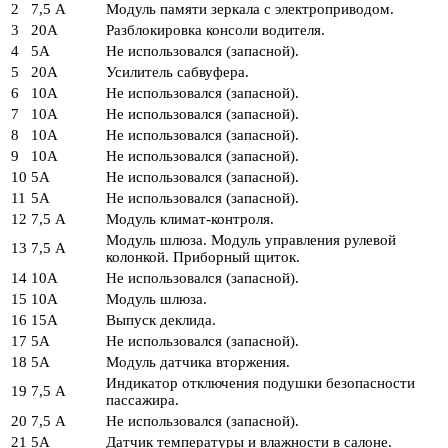
2
7,5 А
Модуль памяти зеркала с электроприводом.
3
20А
Разблокировка консоли водителя.
4
5А
Не использовался (запасной).
5
20А
Усилитель сабвуфера.
6
10А
Не использовался (запасной).
7
10А
Не использовался (запасной).
8
10А
Не использовался (запасной).
9
10А
Не использовался (запасной).
10
5А
Не использовался (запасной).
11
5А
Не использовался (запасной).
12
7,5 А
Модуль климат-контроля.
Модуль шлюза. Модуль управления рулевой
13
7,5 А
колонкой. Приборный щиток.
14
10А
Не использовался (запасной).
15
10А
Модуль шлюза.
16
15А
Выпуск деклида.
17
5А
Не использовался (запасной).
18
5А
Модуль датчика вторжения.
Индикатор отключения подушки безопасности
19
7,5 А
пассажира.
20
7,5 А
Не использовался (запасной).
21
5А
Датчик температуры и влажности в салоне.