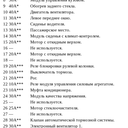
8
50А*
Модуль управления кузовом.
9
40А*
Обогрев заднего стекла.
10
40А*
Двигатель вентилятора.
11
30А**
Левое переднее окно.
12
30А**
Сиденье водителя.
13
30А**
Пассажирское место.
14
30А**
Модуль сиденья с климат-контролем.
15
20А**
Мотор с откидным верхом.
16
—
Не используется.
17
20А**
Мотор с откидным верхом.
18
—
Не используется.
19
20А***
Реле блокировки рулевой колонки.
20
10А***
Выключатель тормоза.
21
20А***
Рог.
22
10А***
Реле модуля управления силовым агрегатом.
23
10А***
Муфта кондиционера.
24
30А**
Модуль качества напряжения.
25
—
Не используется.
26
25А**
Мотор стеклоочистителя.
27
—
Не используется.
28
30А**
Клапан автоматической тормозной системы.
29
30А**
Электронный вентилятор 1.