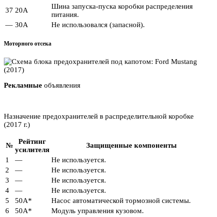
Шина запуска-пуска коробки распределения
37
20А
питания.
—
30А
Не использовался (запасной).
Моторного отсека
Рекламные
объявления
Назначение предохранителей в распределительной коробке
(2017 г.)
Рейтинг
№
Защищенные компоненты
усилителя
1
—
Не используется.
2
—
Не используется.
3
—
Не используется.
4
—
Не используется.
5
50А*
Насос автоматической тормозной системы.
6
50А*
Модуль управления кузовом.