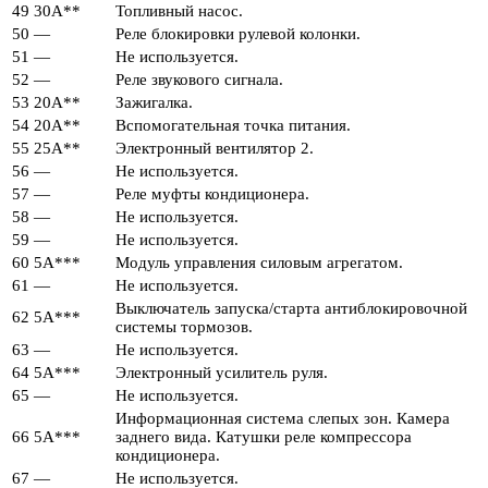
49
30А**
Топливный насос.
50
—
Реле блокировки рулевой колонки.
51
—
Не используется.
52
—
Реле звукового сигнала.
53
20А**
Зажигалка.
54
20А**
Вспомогательная точка питания.
55
25А**
Электронный вентилятор 2.
56
—
Не используется.
57
—
Реле муфты кондиционера.
58
—
Не используется.
59
—
Не используется.
60
5А***
Модуль управления силовым агрегатом.
61
—
Не используется.
Выключатель запуска/старта антиблокировочной
62
5А***
системы тормозов.
63
—
Не используется.
64
5А***
Электронный усилитель руля.
65
—
Не используется.
Информационная система слепых зон. Камера
66
5А***
заднего вида. Катушки реле компрессора
кондиционера.
67
—
Не используется.