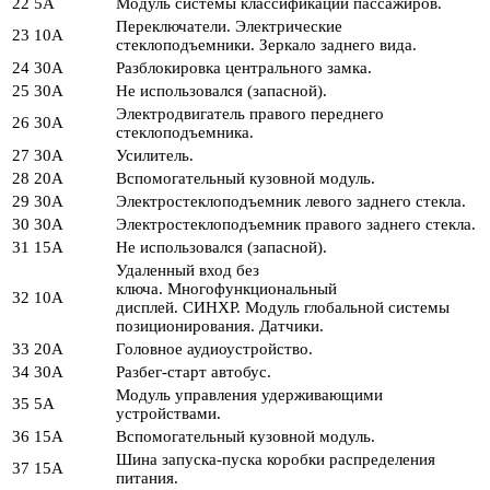
22
5А
Модуль системы классификации пассажиров.
Переключатели. Электрические
23
10А
стеклоподъемники. Зеркало заднего вида.
24
30А
Разблокировка центрального замка.
25
30А
Не использовался (запасной).
Электродвигатель правого переднего
26
30А
стеклоподъемника.
27
30А
Усилитель.
28
20А
Вспомогательный кузовной модуль.
29
30А
Электростеклоподъемник левого заднего стекла.
30
30А
Электростеклоподъемник правого заднего стекла.
31
15А
Не использовался (запасной).
Удаленный вход без
ключа. Многофункциональный
32
10А
дисплей. СИНХР. Модуль глобальной системы
позиционирования. Датчики.
33
20А
Головное аудиоустройство.
34
30А
Разбег-старт автобус.
Модуль управления удерживающими
35
5А
устройствами.
36
15А
Вспомогательный кузовной модуль.
Шина запуска-пуска коробки распределения
37
15А
питания.