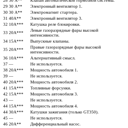
28
30 А**
Клапан автоматической тормозной системы.
29
30 А**
Электронный вентилятор 1.
30
30 А**
Электромагнит стартера.
31
40А**
Электронный вентилятор 3.
32
10А***
Катушка реле блокировки.
Левые газоразрядные фары высокой
33
20А***
интенсивности.
34
15А***
Выпускные клапаны.
Правые газоразрядные фары высокой
35
20А***
интенсивности.
36
10А***
Альтернативный смысл.
37
—
Не используется.
38
20А***
Мощность автомобиля 1.
39
—
Не используется.
40
20А***
Мощность автомобиля 2.
41
15А***
Топливные форсунки.
42
15А***
Мощность автомобиля 3.
43
—
Не используется.
44
15А***
Мощность автомобиля 4.
44
30А***
Катушки зажигания (только GT350).
45
—
Не используется.
46
20А**
Дифференциальный насос.