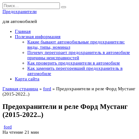
Перейти
Search
к
for:
Предохранители
содержанию
для автомобилей
Главная
Полезная информация
Какие бывают автомобильные предохранители:
виды, типы, номинал
Почему перегорает предохранитель в автомобиле
причины неисправностей
Как проверить предохранители в автомобиле
Как заменить перегоревший предохранитель в
автомобиле
Карта сайта
Главная страница
»
ford
»
Предохранители и реле Форд Мустанг
(2015-2022..)
Предохранители и реле Форд Мустанг
(2015-2022..)
ford
На чтение
21 мин