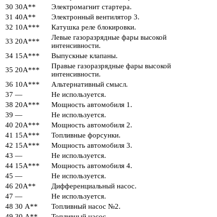
30
30А**
Электромагнит стартера.
31
40А**
Электронный вентилятор 3.
32
10А***
Катушка реле блокировки.
Левые газоразрядные фары высокой
33
20А***
интенсивности.
34
15А***
Выпускные клапаны.
Правые газоразрядные фары высокой
35
20А***
интенсивности.
36
10А***
Альтернативный смысл.
37
—
Не используется.
38
20А***
Мощность автомобиля 1.
39
—
Не используется.
40
20А***
Мощность автомобиля 2.
41
15А***
Топливные форсунки.
42
15А***
Мощность автомобиля 3.
43
—
Не используется.
44
15А***
Мощность автомобиля 4.
45
—
Не используется.
46
20А**
Дифференциальный насос.
47
—
Не используется.
48
30 А**
Топливный насос №2.
49
30 А**
Топливный насос.