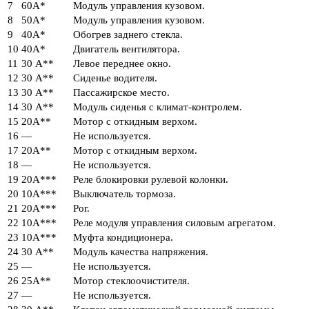
7
60А*
Модуль управления кузовом.
8
50А*
Модуль управления кузовом.
9
40А*
Обогрев заднего стекла.
10
40А*
Двигатель вентилятора.
11
30 А**
Левое переднее окно.
12
30 А**
Сиденье водителя.
13
30 А**
Пассажирское место.
14
30 А**
Модуль сиденья с климат-контролем.
15
20А**
Мотор с откидным верхом.
16
—
Не используется.
17
20А**
Мотор с откидным верхом.
18
—
Не используется.
19
20А***
Реле блокировки рулевой колонки.
20
10А***
Выключатель тормоза.
21
20А***
Рог.
22
10А***
Реле модуля управления силовым агрегатом.
23
10А***
Муфта кондиционера.
24
30 А**
Модуль качества напряжения.
25
—
Не используется.
26
25А**
Мотор стеклоочистителя.
27
—
Не используется.