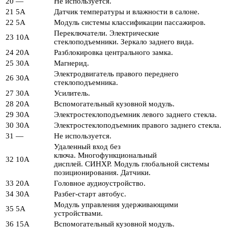
20
—
Не используется.
21
5А
Датчик температуры и влажности в салоне.
22
5А
Модуль системы классификации пассажиров.
Переключатели. Электрические
23
10А
стеклоподъемники. Зеркало заднего вида.
24
20А
Разблокировка центрального замка.
25
30А
Магнерид.
Электродвигатель правого переднего
26
30А
стеклоподъемника.
27
30А
Усилитель.
28
20А
Вспомогательный кузовной модуль.
29
30А
Электростеклоподъемник левого заднего стекла.
30
30А
Электростеклоподъемник правого заднего стекла.
31
—
Не используется.
Удаленный вход без
ключа. Многофункциональный
32
10А
дисплей. СИНХР. Модуль глобальной системы
позиционирования. Датчики.
33
20А
Головное аудиоустройство.
34
30А
Разбег-старт автобус.
Модуль управления удерживающими
35
5А
устройствами.
36
15А
Вспомогательный кузовной модуль.