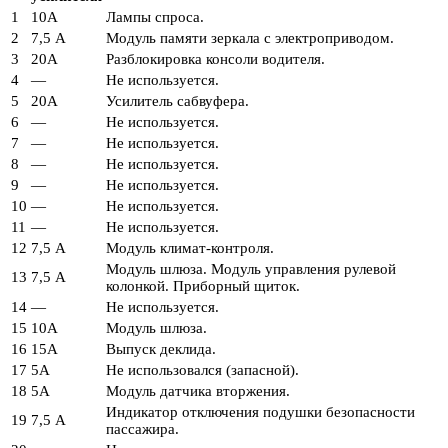
1
10А
Лампы спроса.
2
7,5 А
Модуль памяти зеркала с электроприводом.
3
20А
Разблокировка консоли водителя.
4
—
Не используется.
5
20А
Усилитель сабвуфера.
6
—
Не используется.
7
—
Не используется.
8
—
Не используется.
9
—
Не используется.
10
—
Не используется.
11
—
Не используется.
12
7,5 А
Модуль климат-контроля.
Модуль шлюза. Модуль управления рулевой
13
7,5 А
колонкой. Приборный щиток.
14
—
Не используется.
15
10А
Модуль шлюза.
16
15А
Выпуск деклида.
17
5А
Не использовался (запасной).
18
5А
Модуль датчика вторжения.
Индикатор отключения подушки безопасности
19
7,5 А
пассажира.