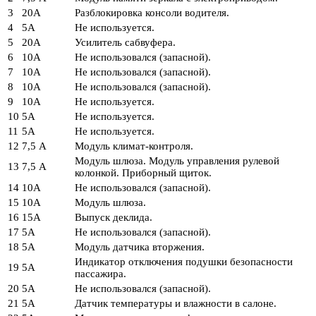
3
20А
Разблокировка консоли водителя.
4
5А
Не используется.
5
20А
Усилитель сабвуфера.
6
10А
Не использовался (запасной).
7
10А
Не использовался (запасной).
8
10А
Не использовался (запасной).
9
10А
Не используется.
10
5А
Не используется.
11
5А
Не используется.
12
7,5 А
Модуль климат-контроля.
Модуль шлюза. Модуль управления рулевой
13
7,5 А
колонкой. Приборный щиток.
14
10А
Не использовался (запасной).
15
10А
Модуль шлюза.
16
15А
Выпуск деклида.
17
5А
Не использовался (запасной).
18
5А
Модуль датчика вторжения.
Индикатор отключения подушки безопасности
19
5А
пассажира.
20
5А
Не использовался (запасной).
21
5А
Датчик температуры и влажности в салоне.