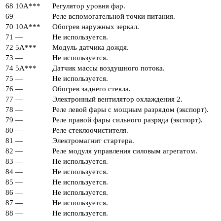
68
10А***
Регулятор уровня фар.
69
—
Реле вспомогательной точки питания.
70
10А***
Обогрев наружных зеркал.
71
—
Не используется.
72
5А***
Модуль датчика дождя.
73
—
Не используется.
74
5А***
Датчик массы воздушного потока.
75
—
Не используется.
76
—
Обогрев заднего стекла.
77
—
Электронный вентилятор охлаждения 2.
78
—
Реле левой фары с мощным разрядом (экспорт).
79
—
Реле правой фары сильного разряда (экспорт).
80
—
Реле стеклоочистителя.
81
—
Электромагнит стартера.
82
—
Реле модуля управления силовым агрегатом.
83
—
Не используется.
84
—
Не используется.
85
—
Не используется.
86
—
Не используется.
87
—
Не используется.
88
—
Не используется.