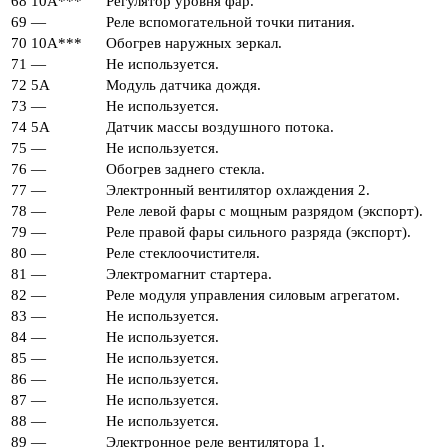
68
10А***
Регулятор уровня фар.
69
—
Реле вспомогательной точки питания.
70
10А***
Обогрев наружных зеркал.
71
—
Не используется.
72
5А
Модуль датчика дождя.
73
—
Не используется.
74
5А
Датчик массы воздушного потока.
75
—
Не используется.
76
—
Обогрев заднего стекла.
77
—
Электронный вентилятор охлаждения 2.
78
—
Реле левой фары с мощным разрядом (экспорт).
79
—
Реле правой фары сильного разряда (экспорт).
80
—
Реле стеклоочистителя.
81
—
Электромагнит стартера.
82
—
Реле модуля управления силовым агрегатом.
83
—
Не используется.
84
—
Не используется.
85
—
Не используется.
86
—
Не используется.
87
—
Не используется.
88
—
Не используется.
89
—
Электронное реле вентилятора 1.