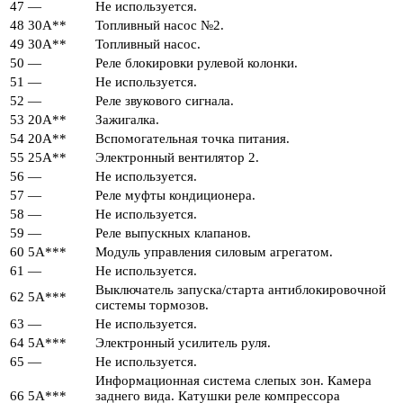
47
—
Не используется.
48
30А**
Топливный насос №2.
49
30А**
Топливный насос.
50
—
Реле блокировки рулевой колонки.
51
—
Не используется.
52
—
Реле звукового сигнала.
53
20А**
Зажигалка.
54
20А**
Вспомогательная точка питания.
55
25А**
Электронный вентилятор 2.
56
—
Не используется.
57
—
Реле муфты кондиционера.
58
—
Не используется.
59
—
Реле выпускных клапанов.
60
5А***
Модуль управления силовым агрегатом.
61
—
Не используется.
Выключатель запуска/старта антиблокировочной
62
5А***
системы тормозов.
63
—
Не используется.
64
5А***
Электронный усилитель руля.
65
—
Не используется.
Информационная система слепых зон. Камера
66
5А***
заднего вида. Катушки реле компрессора