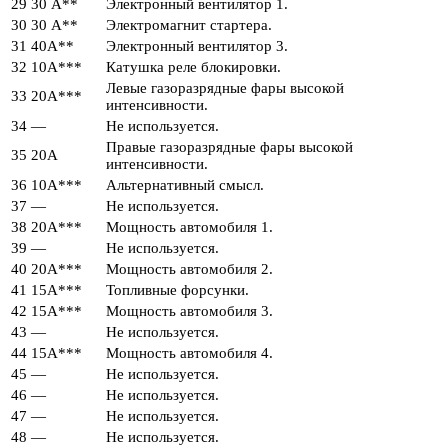
29
30 А**
Электронный вентилятор 1.
30
30 А**
Электромагнит стартера.
31
40А**
Электронный вентилятор 3.
32
10А***
Катушка реле блокировки.
Левые газоразрядные фары высокой
33
20А***
интенсивности.
34
—
Не используется.
Правые газоразрядные фары высокой
35
20А
интенсивности.
36
10А***
Альтернативный смысл.
37
—
Не используется.
38
20А***
Мощность автомобиля 1.
39
—
Не используется.
40
20А***
Мощность автомобиля 2.
41
15А***
Топливные форсунки.
42
15А***
Мощность автомобиля 3.
43
—
Не используется.
44
15А***
Мощность автомобиля 4.
45
—
Не используется.
46
—
Не используется.
47
—
Не используется.
48
—
Не используется.