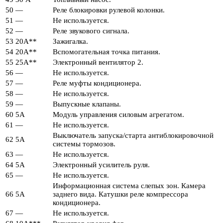
50
—
Реле блокировки рулевой колонки.
51
—
Не используется.
52
—
Реле звукового сигнала.
53
20А**
Зажигалка.
54
20А**
Вспомогательная точка питания.
55
25А**
Электронный вентилятор 2.
56
—
Не используется.
57
—
Реле муфты кондиционера.
58
—
Не используется.
59
—
Выпускные клапаны.
60
5А
Модуль управления силовым агрегатом.
61
—
Не используется.
Выключатель запуска/старта антиблокировочной
62
5А
системы тормозов.
63
—
Не используется.
64
5А
Электронный усилитель руля.
65
—
Не используется.
Информационная система слепых зон. Камера
66
5А
заднего вида. Катушки реле компрессора
кондиционера.
67
—
Не используется.