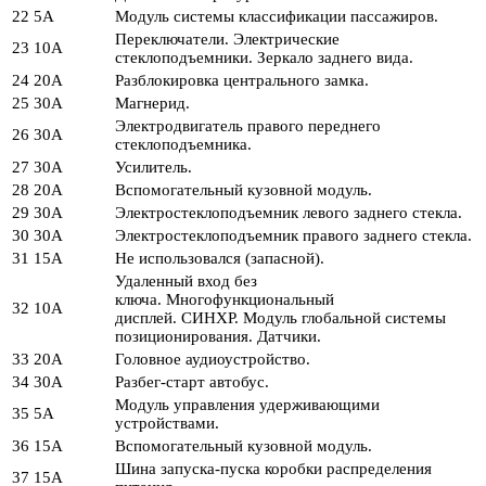
22
5А
Модуль системы классификации пассажиров.
Переключатели. Электрические
23
10А
стеклоподъемники. Зеркало заднего вида.
24
20А
Разблокировка центрального замка.
25
30А
Магнерид.
Электродвигатель правого переднего
26
30А
стеклоподъемника.
27
30А
Усилитель.
28
20А
Вспомогательный кузовной модуль.
29
30А
Электростеклоподъемник левого заднего стекла.
30
30А
Электростеклоподъемник правого заднего стекла.
31
15А
Не использовался (запасной).
Удаленный вход без
ключа. Многофункциональный
32
10А
дисплей. СИНХР. Модуль глобальной системы
позиционирования. Датчики.
33
20А
Головное аудиоустройство.
34
30А
Разбег-старт автобус.
Модуль управления удерживающими
35
5А
устройствами.
36
15А
Вспомогательный кузовной модуль.
Шина запуска-пуска коробки распределения
37
15А