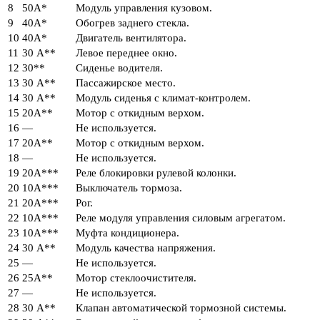
8
50А*
Модуль управления кузовом.
9
40А*
Обогрев заднего стекла.
10
40А*
Двигатель вентилятора.
11
30 А**
Левое переднее окно.
12
30**
Сиденье водителя.
13
30 А**
Пассажирское место.
14
30 А**
Модуль сиденья с климат-контролем.
15
20А**
Мотор с откидным верхом.
16
—
Не используется.
17
20А**
Мотор с откидным верхом.
18
—
Не используется.
19
20А***
Реле блокировки рулевой колонки.
20
10А***
Выключатель тормоза.
21
20А***
Рог.
22
10А***
Реле модуля управления силовым агрегатом.
23
10А***
Муфта кондиционера.
24
30 А**
Модуль качества напряжения.
25
—
Не используется.
26
25А**
Мотор стеклоочистителя.
27
—
Не используется.
28
30 А**
Клапан автоматической тормозной системы.