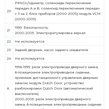
PRNDL/одометр, соленоиды переключения
передач A и B, соленоид переключения передач
20
с 3 на 2, блок приборов (2000-2005), модуль VCM
(2000-2005)
1999: Безопасность;
21
2000-2005: Электрорегулировка зеркал
22
Не используется
23
Задний дворник, насос заднего омывателя
24
Не используется
1996-1999: реле электропривода дверного замка,
6-позиционное электроприводное сиденье,
приемник дистанционного управления дверным
замком, модуль Dutch Door, устройство
А
разблокировки Dutch Door (автоматический
выключатель);
2000-2005: реле электропривода дверного
замка, 6-позиционные электроприводные сиденья