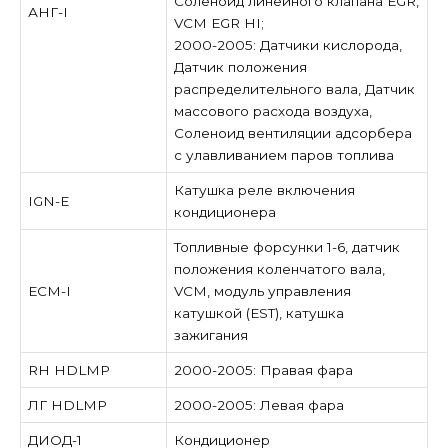
Соленоид линейного клапана EGR,
АНГ-I
VCM EGR HI;
2000-2005: Датчики кислорода,
Датчик положения
распределительного вала, Датчик
массового расхода воздуха,
Соленоид вентиляции адсорбера
с улавливанием паров топлива
Катушка реле включения
IGN-E
кондиционера
Топливные форсунки 1-6, датчик
положения коленчатого вала,
ЕСМ-I
VCM, модуль управления
катушкой (EST), катушка
зажигания
RH HDLMP
2000-2005: Правая фара
ЛГ HDLMP
2000-2005: Левая фара
ДИОД-1
Кондиционер