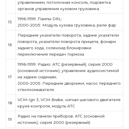
управлением, потолочная консоль, подсветка
органов управления кузовом грузовика
1996-1999: Лампы DRL;
15
2000-2005: Модуль кузова грузовика, реле фар
Передние указатели поворота, задние указатели
поворота, указатели поворота прицепа, фонари
16
заднего хода, соленоид блокировки
переключения передач тормоза
1996-1999: Радио: ATC (резервный), серия 2000
(основной источник), управление аудиосистемой
17
на задних сиденьях;
2000-2005: Передние дворники, насос переднего
стеклоомывателя
VCM-Ign 3, VCM-Brake, сигнал шагового двигателя
18
круиз-контроля, модуль ATC
Радио на панели приборов: ATC (основной
19
источник), серия 2000 (резервный)