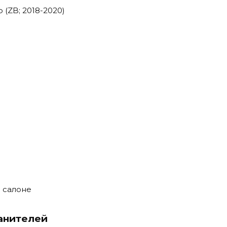
 салоне
анителей