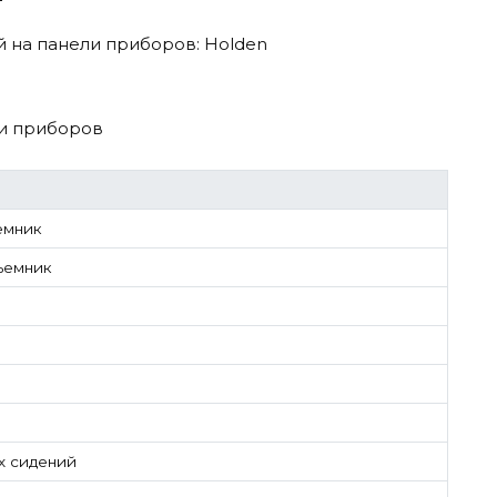
и приборов
емник
ъемник
х сидений