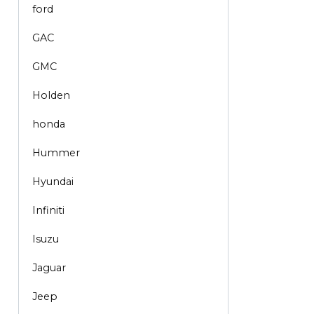
ford
GAC
GMC
Holden
honda
Hummer
Hyundai
Infiniti
Isuzu
Jaguar
Jeep