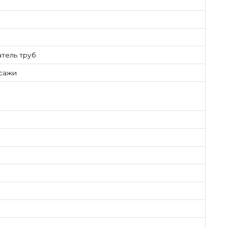
тель труб
 сажи