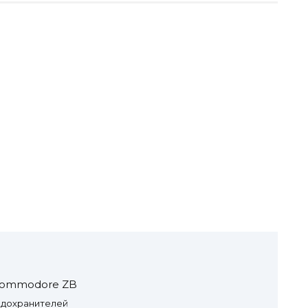
Commodore ZB
едохранителей