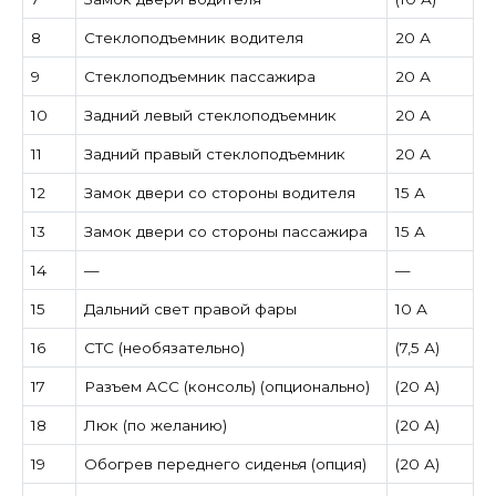
8
Стеклоподъемник водителя
20 А
9
Стеклоподъемник пассажира
20 А
10
Задний левый стеклоподъемник
20 А
11
Задний правый стеклоподъемник
20 А
12
Замок двери со стороны водителя
15 А
13
Замок двери со стороны пассажира
15 А
14
—
—
15
Дальний свет правой фары
10 А
16
СТС (необязательно)
(7,5 А)
17
Разъем ACC (консоль) (опционально)
(20 А)
18
Люк (по желанию)
(20 А)
19
Обогрев переднего сиденья (опция)
(20 А)