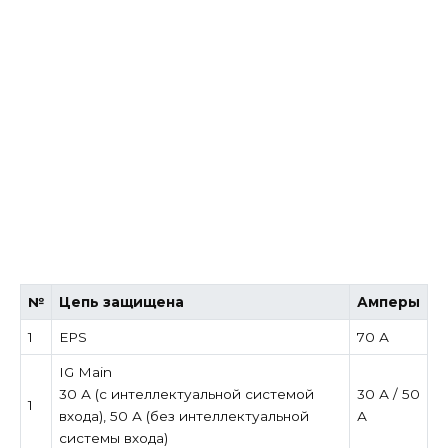
№
Цепь защищена
Амперы
1
EPS
70 А
IG Main
30 А (с интеллектуальной системой
30 А / 50
1
входа), 50 А (без интеллектуальной
А
системы входа)