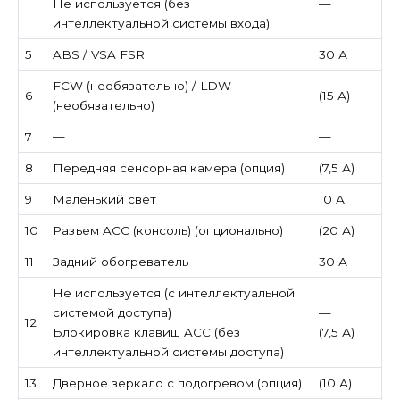
Не используется (без
—
интеллектуальной системы входа)
5
ABS / VSA FSR
30 А
FCW (необязательно) / LDW
6
(15 А)
(необязательно)
7
—
—
8
Передняя сенсорная камера (опция)
(7,5 А)
9
Маленький свет
10 А
10
Разъем ACC (консоль) (опционально)
(20 А)
11
Задний обогреватель
30 А
Не используется (с интеллектуальной
системой доступа)
—
12
Блокировка клавиш ACC (без
(7,5 А)
интеллектуальной системы доступа)
13
Дверное зеркало с подогревом (опция)
(10 А)