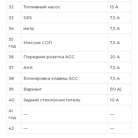
32
Топливный насос
15 А
33
SRS
7,5 А
34
метр
7,5 А
35
Миссия СОЛ
7,5 А
год
36
Передняя розетка ACC
20 А
37
АКК
7,5 А
38
Блокировка клавиш ACC
7,5 А
39
Вариант
(10 А)
40
Задний стеклоочиститель
10 А
41
—
—
год
42
—
—