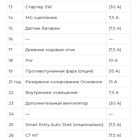
13
Стартер SW
(30 А)
14
MG сцепление
7,5 А
15
Датчик батареи
(7,5 А)
16
—
—
17
Дневные ходовые огни
(7,5 А)
18
Рог
10 А
19
Противотуманная фара (опция)
(15 А)
21 год
Резервное копирование Основное
15 А
22
Внутреннее освещение
7,5 А
23
Дополнительный вентилятор
(30 А)
24
—
—
25
Smart Entry Auto Start (опционально)
(7,5 А)
26
СТ МГ
(7,5 А)