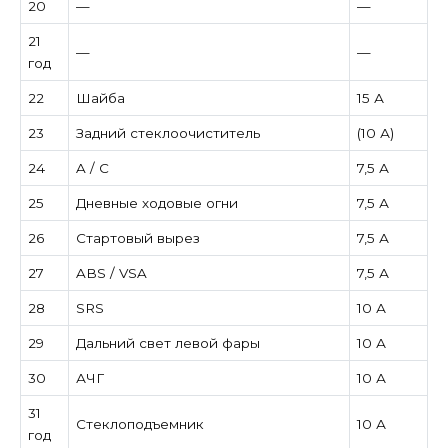
20
—
—
21
—
—
год
22
Шайба
15 А
23
Задний стеклоочиститель
(10 А)
24
A / C
7,5 А
25
Дневные ходовые огни
7,5 А
26
Стартовый вырез
7,5 А
27
ABS / VSA
7,5 А
28
SRS
10 А
29
Дальний свет левой фары
10 А
30
АЧГ
10 А
31
Стеклоподъемник
10 А
год