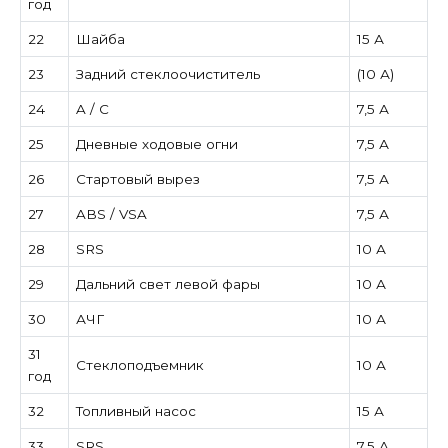
год
22
Шайба
15 А
23
Задний стеклоочиститель
(10 А)
24
A / C
7,5 А
25
Дневные ходовые огни
7,5 А
26
Стартовый вырез
7,5 А
27
ABS / VSA
7,5 А
28
SRS
10 А
29
Дальний свет левой фары
10 А
30
АЧГ
10 А
31
Стеклоподъемник
10 А
год
32
Топливный насос
15 А
33
SRS
7,5 А