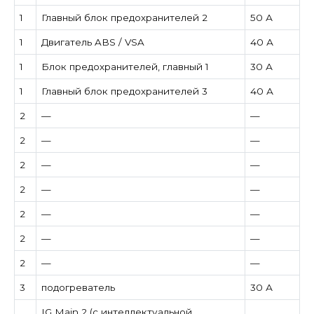
1
Главный блок предохранителей 2
50 А
1
Двигатель ABS / VSA
40 А
1
Блок предохранителей, главный 1
30 А
1
Главный блок предохранителей 3
40 А
2
—
—
2
—
—
2
—
—
2
—
—
2
—
—
2
—
—
2
—
—
3
подогреватель
30 А
IG Main 2 (с интеллектуальной