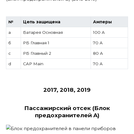
№
Цепь защищена
Амперы
а
Батарея Основная
100 А
б
РБ Главная 1
70 А
c
РБ Главный 2
80 А
d
CAP Main
70 А
2017, 2018, 2019
Пассажирский отсек (Блок
предохранителей A)