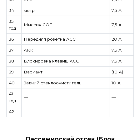
34
метр
7,5 А
35
Миссия СОЛ
7,5 А
год
36
Передняя розетка ACC
20 А
37
АКК
7,5 А
38
Блокировка клавиш ACC
7,5 А
39
Вариант
(10 А)
40
Задний стеклоочиститель
10 А
41
—
—
год
42
—
—
Пассажирский отсек (Блок