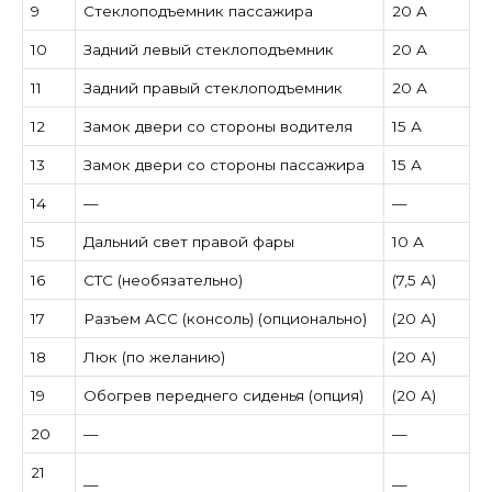
9
Стеклоподъемник пассажира
20 А
10
Задний левый стеклоподъемник
20 А
11
Задний правый стеклоподъемник
20 А
12
Замок двери со стороны водителя
15 А
13
Замок двери со стороны пассажира
15 А
14
—
—
15
Дальний свет правой фары
10 А
16
СТС (необязательно)
(7,5 А)
17
Разъем ACC (консоль) (опционально)
(20 А)
18
Люк (по желанию)
(20 А)
19
Обогрев переднего сиденья (опция)
(20 А)
20
—
—
21
—
—