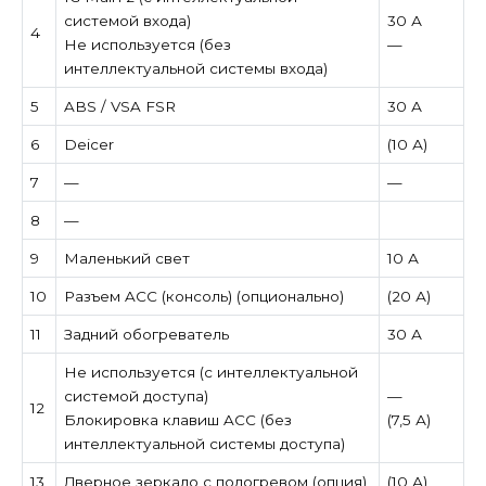
системой входа)
30 А
4
Не используется (без
—
интеллектуальной системы входа)
5
ABS / VSA FSR
30 А
6
Deicer
(10 А)
7
—
—
8
—
9
Маленький свет
10 А
10
Разъем ACC (консоль) (опционально)
(20 А)
11
Задний обогреватель
30 А
Не используется (с интеллектуальной
системой доступа)
—
12
Блокировка клавиш ACC (без
(7,5 А)
интеллектуальной системы доступа)
13
Дверное зеркало с подогревом (опция)
(10 А)