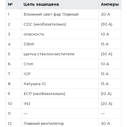
№
Цепь защищена
Амперы
1
Ближний свет фар Главный
20 А
2
CDC (необязательно)
(30 А)
3
опасность
10 А
4
DBW
15 А
5
щетка стеклоочистителя
(30 А)
6
Стоп
10 А
7
IGP
15 А
8
Катушка IG
15 А
9
ECP (необязательно)
(10 А)
10
INJ
(20 А)
11
—
—
12
Главный вентилятор
30 А