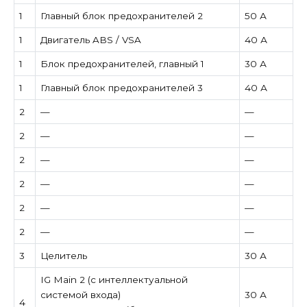
1
Главный блок предохранителей 2
50 А
1
Двигатель ABS / VSA
40 А
1
Блок предохранителей, главный 1
30 А
1
Главный блок предохранителей 3
40 А
2
—
—
2
—
—
2
—
—
2
—
—
2
—
—
2
—
—
3
Целитель
30 А
IG Main 2 (с интеллектуальной
системой входа)
30 А
4