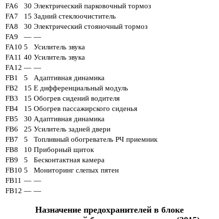
FA6
30
Электрический парковочный тормоз
FA7
15
Задний стеклоочиститель
FA8
30
Электрический стояночный тормоз
FA9
—
—
FA10
5
Усилитель звука
FA11
40
Усилитель звука
FA12
—
—
FB1
5
Адаптивная динамика
FB2
15
E дифференциальный модуль
FB3
15
Обогрев сидений водителя
FB4
15
Обогрев пассажирского сиденья
FB5
30
Адаптивная динамика
FB6
25
Усилитель задней двери
FB7
5
Топливный обогреватель РЧ приемник
FB8
10
Приборный щиток
FB9
5
Бесконтактная камера
FB10
5
Мониторинг слепых пятен
FB11
—
—
FB12
—
—
Назначение предохранителей в блоке