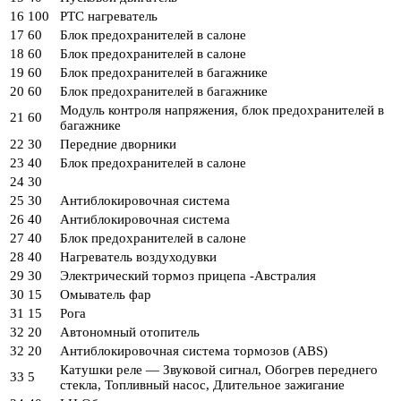
16
100
PTC нагреватель
17
60
Блок предохранителей в салоне
18
60
Блок предохранителей в салоне
19
60
Блок предохранителей в багажнике
20
60
Блок предохранителей в багажнике
Модуль контроля напряжения, блок предохранителей в
21
60
багажнике
22
30
Передние дворники
23
40
Блок предохранителей в салоне
24
30
25
30
Антиблокировочная система
26
40
Антиблокировочная система
27
40
Блок предохранителей в салоне
28
40
Нагреватель воздуходувки
29
30
Электрический тормоз прицепа -Австралия
30
15
Омыватель фар
31
15
Рога
32
20
Автономный отопитель
32
20
Антиблокировочная система тормозов (ABS)
Катушки реле — Звуковой сигнал, Обогрев переднего
33
5
стекла, Топливный насос, Длительное зажигание