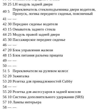
39
25
LH модуль задней двери
Переключатель стеклоподъемника двери водителя,
40
5
Пропуск, логика переднего сиденья, поясничный
41
—
—
42
30
Переднее сиденье водителя
43
15
Омыватель заднего стекла
44
25
Модуль правой задней двери
45
30
Пассажирское переднее сиденье
46
—
—
47
20
Блок управления жалюзи
48
15
Блок питания разъема прицепа
49
—
—
50
—
—
51
5
Переключатели на рулевом колесе
52
20
Зажигалка
53
20
Розетка для принадлежностей Cubby
54
—
—
55
20
Розетка для аксессуаров в задней консоли
56
10
Система дополнительного удержания (SRS)
57
10
Лампы интерьера
58
—
—