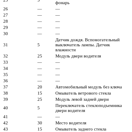
фонарь
26
—
—
27
—
—
28
—
—
29
—
—
30
—
—
Датчик дождя. Вспомогательный
31
5
выключатель лампы. Датчик
влажности
32
25
Модуль двери водителя
33
—
—
34
—
—
35
—
—
36
—
—
37
20
Автомобильный модуль без ключа
38
15
Омыватель ветрового стекла
39
25
Модуль левой задней двери
Переключатель стеклоподъемника
40
5
двери водителя
41
—
—
42
30
Место водителя
43
15
Омыватель заднего стекла