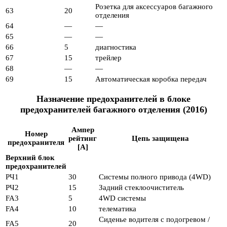
Розетка для аксессуаров багажного
63
20
отделения
64
—
—
65
—
—
66
5
диагностика
67
15
трейлер
68
—
—
69
15
Автоматическая коробка передач
Назначение предохранителей в блоке
предохранителей багажного отделения (2016)
Ампер
Номер
рейтинг
Цепь защищена
предохранителя
[A]
Верхний блок
предохранителей
РЧ1
30
Системы полного привода (4WD)
РЧ2
15
Задний стеклоочиститель
FA3
5
4WD системы
FA4
10
телематика
Сиденье водителя с подогревом /
FA5
20