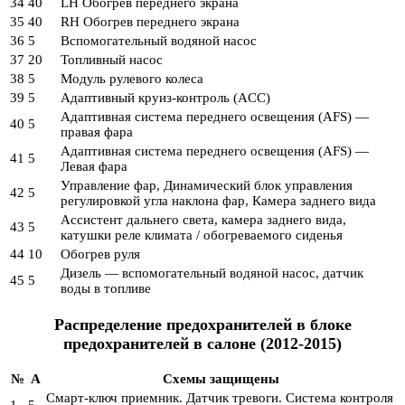
34
40
LH Обогрев переднего экрана
35
40
RH Обогрев переднего экрана
36
5
Вспомогательный водяной насос
37
20
Топливный насос
38
5
Модуль рулевого колеса
39
5
Адаптивный круиз-контроль (ACC)
Адаптивная система переднего освещения (AFS) —
40
5
правая фара
Адаптивная система переднего освещения (AFS) —
41
5
Левая фара
Управление фар, Динамический блок управления
42
5
регулировкой угла наклона фар, Камера заднего вида
Ассистент дальнего света, камера заднего вида,
43
5
катушки реле климата / обогреваемого сиденья
44
10
Обогрев руля
Дизель — вспомогательный водяной насос, датчик
45
5
воды в топливе
Распределение предохранителей в блоке
предохранителей в салоне (2012-2015)
№
A
Схемы защищены
Смарт-ключ приемник. Датчик тревоги. Система контроля