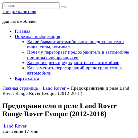
Перейти
Search
к
for:
Предохранители
содержанию
для автомобилей
Главная
Полезная информация
Какие бывают автомобильные предохранители:
виды, типы, номинал
Почему перегорает предохранитель в автомобиле
причины неисправностей
Как проверить предохранители в автомобиле
Как заменить перегоревший предохранитель в
автомобиле
Карта сайта
Главная страница
»
Land Rover
»
Предохранители и реле Land
Rover Range Rover Evoque (2012-2018)
Предохранители и реле Land Rover
Range Rover Evoque (2012-2018)
Land Rover
На чтение
17 мин