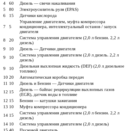
4
60
Дизель — свечи накаливания
5
80
Электроусилитель руля (EPAS)
6
15
Датчики кислорода
Управление двигателем, муфта компрессора
7
5
кондиционера, интеллектуальный останов / запуск
двигателя
Система управления двигателем (2,0 л бензин. 2,2 л
8
20
дизель)
9
10
Дизель — Датчики двигателя
Система управления двигателем (2,0 л дизель. 2,2 л
9
10
дизель)
Дизельная выхлопная жидкость (DEF) (2,0 л дизельное
9
10
топливо)
10
20
Автоматическая коробка передач
11
10
Дизель и Бензин — Датчики двигателя
Дизель — байпас рециркуляции выхлопных газов
12
15
(EGR), датчик воды в топливе
12
15
Бензин — катушки зажигания
13
10
Муфта компрессора кондиционера
Система управления двигателем (2,0 л бензин. 2,2 л
14
15
дизель)
14
10
Система управления двигателем (2,0 л дизель)
15
40
Пусковой двигатель