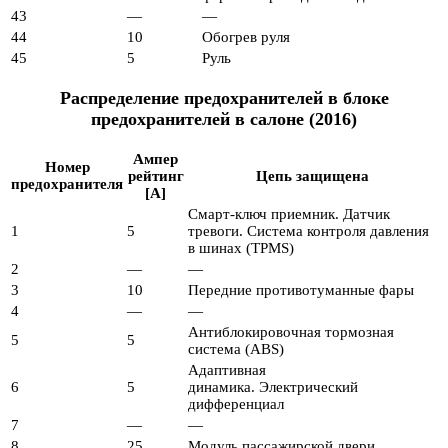
43
—
—
44
10
Обогрев руля
45
5
Руль
Распределение предохранителей в блоке
предохранителей в салоне (2016)
Ампер
Номер
рейтинг
Цепь защищена
предохранителя
[A]
Смарт-ключ приемник. Датчик
1
5
тревоги. Система контроля давления
в шинах (TPMS)
2
—
—
3
10
Передние противотуманные фары
4
—
—
Антиблокировочная тормозная
5
5
система (ABS)
Адаптивная
6
5
динамика. Электрический
дифференциал
7
—
—
8
25
Модуль пассажирской двери