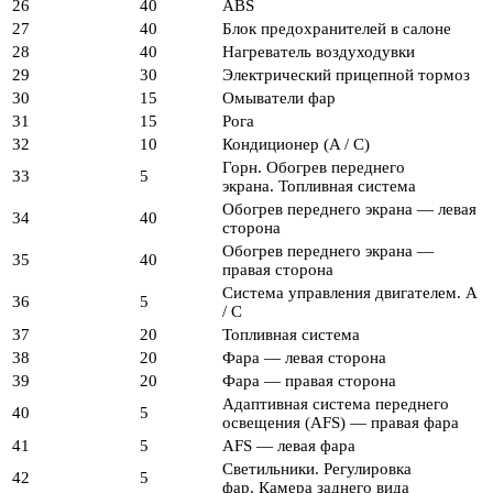
26
40
ABS
27
40
Блок предохранителей в салоне
28
40
Нагреватель воздуходувки
29
30
Электрический прицепной тормоз
30
15
Омыватели фар
31
15
Рога
32
10
Кондиционер (A / C)
Горн. Обогрев переднего
33
5
экрана. Топливная система
Обогрев переднего экрана — левая
34
40
сторона
Обогрев переднего экрана —
35
40
правая сторона
Система управления двигателем. A
36
5
/ C
37
20
Топливная система
38
20
Фара — левая сторона
39
20
Фара — правая сторона
Адаптивная система переднего
40
5
освещения (AFS) — правая фара
41
5
AFS — левая фара
Светильники. Регулировка
42
5
фар. Камера заднего вида