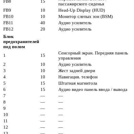
FB8
15
пассажирского сиденья
FB9
10
Head-Up Display (HUD)
FB10
10
Монитор слепых зон (BSM)
FB11
40
Аудио усилитель
FB12
20
Аудио усилитель
Блок
предохранителей
под полом
Сенсорный экран. Передняя панель
1
15
управления
2
10
Аудио усилитель
3
10
Жест задней двери
4
10
Навигация. телефон
5
15
Штатная магнитола
6
15
Аудио видео панель ввода / вывода
7
—
—
8
—
—
9
—
—
10
—
—
11
—
—
12
—
—
13
—
—