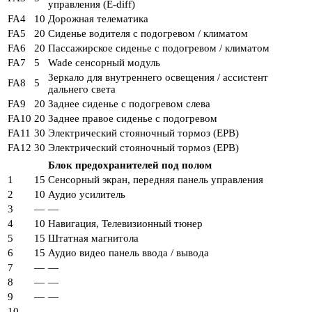
управления (E-diff)
FA4
10
Дорожная телематика
FA5
20
Сиденье водителя с подогревом / климатом
FA6
20
Пассажирское сиденье с подогревом / климатом
FA7
5
Wade сенсорный модуль
Зеркало для внутреннего освещения / ассистент
FA8
5
дальнего света
FA9
20
Заднее сиденье с подогревом слева
FA10
20
Заднее правое сиденье с подогревом
FA11
30
Электрический стояночный тормоз (EPB)
FA12
30
Электрический стояночный тормоз (EPB)
Блок предохранителей под полом
1
15
Сенсорный экран, передняя панель управления
2
10
Аудио усилитель
3
—
—
4
10
Навигация, Телевизионный тюнер
5
15
Штатная магнитола
6
15
Аудио видео панель ввода / вывода
7
—
—
8
—
—
9
—
—
10
—
—