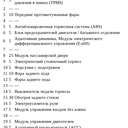
1
5
давления в шинах (TPMS)
2
—
—
3
10
Передние противотуманные фары
4
—
—
5
5
Антиблокировочная тормозная система (ABS)
6
5
Блок предохранителей двигателя / багажного отделения
Адаптивная динамика, Модуль электрического
6
5
дифференциального управления (E-diff)
7
—
—
8
25
Модуль пассажирской двери
9
5
Электрический стояночный тормоз
10
5
Форсунки с подогревом
11
10
Фара заднего хода
12
5
Фары заднего хода
13
—
—
14
5
Выключатель педали тормоза
15
30
Обогрев заднего стекла
16
5
Электроусилитель руля
17
5
Модуль управления входом без ключа
18
—
—
19
5
Модуль управления двигателем
20
5
Адаптивный круиз-контроль (ACC)