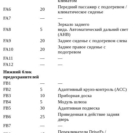
климатом
Передний пассажир с подогревом /
FA6
20
климатическое сиденье
FA7
—
—
Зеркало заднего
FA8
5
вида. Автоматический дальний свет
(AHB)
FA9
20
Заднее сиденье с подогревом слева
Заднее правое сиденье с
FA10
20
подогревом
FA11
—
—
FA12
—
—
Нижний блок
предохранителей
FB1
—
—
FB2
5
Адаптивный круиз-контроль (ACC)
FB3
10
Приборная доска
FB4
5
Модуль шлюза
FB5
30
Адаптивная подвеска
Приведенная в действие задняя
FB6
25
дверь
FB7
—
—
Переключатели DriveFs /