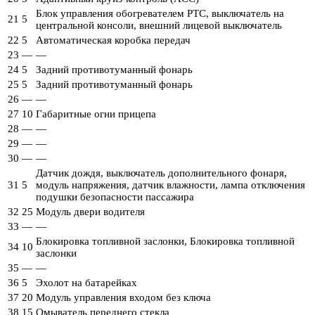
Блок управления обогревателем PTC, выключатель на
21
5
центральной консоли, внешний лицевой выключатель
22
5
Автоматическая коробка передач
23
—
—
24
5
Задний противотуманный фонарь
25
5
Задний противотуманный фонарь
26
—
—
27
10
Габаритные огни прицепа
28
—
—
29
—
—
30
—
—
Датчик дождя, выключатель дополнительного фонаря,
31
5
модуль напряжения, датчик влажности, лампа отключения
подушки безопасности пассажира
32
25
Модуль двери водителя
33
—
—
Блокировка топливной заслонки, Блокировка топливной
34
10
заслонки
35
—
—
36
5
Эхолот на батарейках
37
20
Модуль управления входом без ключа
38
15
Омыватель переднего стекла