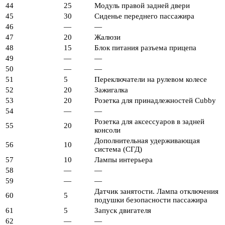
44
25
Модуль правой задней двери
45
30
Сиденье переднего пассажира
46
—
—
47
20
Жалюзи
48
15
Блок питания разъема прицепа
49
—
—
50
—
—
51
5
Переключатели на рулевом колесе
52
20
Зажигалка
53
20
Розетка для принадлежностей Cubby
54
—
—
Розетка для аксессуаров в задней
55
20
консоли
Дополнительная удерживающая
56
10
система (СГД)
57
10
Лампы интерьера
58
—
—
59
—
—
Датчик занятости. Лампа отключения
60
5
подушки безопасности пассажира
61
5
Запуск двигателя
62
—
—