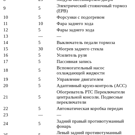
Электрический стояночный тормоз
9
5
(EPB)
10
5
Форсунки с подогревом
11
10
Фара заднего хода
12
5
Фары заднего хода
13
—
—
14
5
Выключатель педали тормоза
15
30
Обогрев заднего стекла
16
5
Усилитель руля
17
5
Пассивная запись
Вспомогательный насос
18
5
охлаждающей жидкости
19
5
Управление двигателем
20
5
Адаптивный круиз-контроль (ACC)
Обогреватель PTC Переключатели
21
5
центральной консоли. Подвесные
переключатели
22
5
Автоматическая коробка передач
23
—
—
Задний правый противотуманный
24
5
фонарь
Левый задний противотуманный
25
5