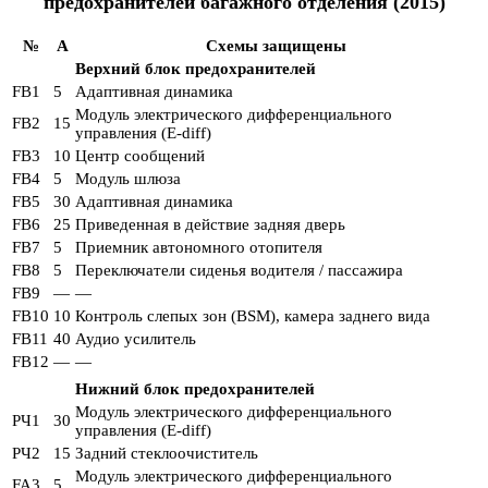
предохранителей багажного отделения (2015)
№
A
Схемы защищены
Верхний блок предохранителей
FB1
5
Адаптивная динамика
Модуль электрического дифференциального
FB2
15
управления (E-diff)
FB3
10
Центр сообщений
FB4
5
Модуль шлюза
FB5
30
Адаптивная динамика
FB6
25
Приведенная в действие задняя дверь
FB7
5
Приемник автономного отопителя
FB8
5
Переключатели сиденья водителя / пассажира
FB9
—
—
FB10
10
Контроль слепых зон (BSM), камера заднего вида
FB11
40
Аудио усилитель
FB12
—
—
Нижний блок предохранителей
Модуль электрического дифференциального
РЧ1
30
управления (E-diff)
РЧ2
15
Задний стеклоочиститель
Модуль электрического дифференциального
FA3
5