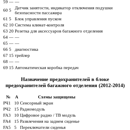
59
—
—
Датчик занятости, индикатор отключения подушки
60
5
безопасности пассажира
61
5
Блок управления пуском
62
10
Система климат-контроля
63
20
Розетка для аксессуаров багажного отделения
64
—
—
65
—
—
66
5
диагностика
67
15
трейлер
68
—
—
69
15
Автоматическая коробка передач
Назначение предохранителей в блоке
предохранителей багажного отделения (2012-2014)
№
A
Схемы защищены
РЧ1
10
Сенсорный экран
РЧ2
15
Радиомодуль
FA3
10
Цифровое радио / ТВ модуль
FA4
15
Развлечения на заднем сиденье
FA5
5
Переключатели сиденья