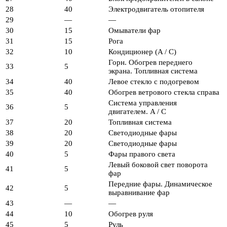
28
40
Электродвигатель отопителя
29
—
—
30
15
Омыватели фар
31
15
Рога
32
10
Кондиционер (A / C)
Горн. Обогрев переднего
33
5
экрана. Топливная система
34
40
Левое стекло с подогревом
35
40
Обогрев ветрового стекла справа
Система управления
36
5
двигателем. A / C
37
20
Топливная система
38
20
Светодиодные фары
39
20
Светодиодные фары
40
5
Фары правого света
Левый боковой свет поворота
41
5
фар
Передние фары. Динамическое
42
5
выравнивание фар
43
—
—
44
10
Обогрев руля
45
5
Руль