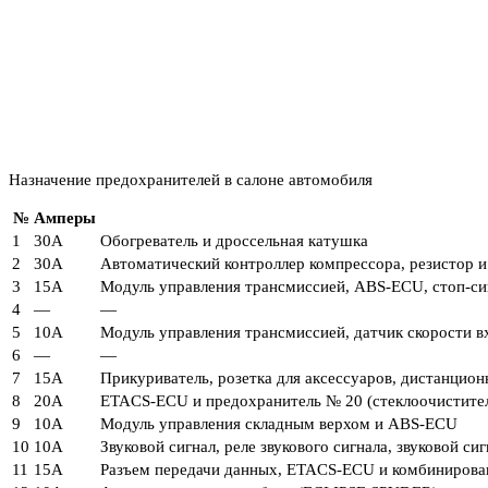
Назначение предохранителей в салоне автомобиля
№
Амперы
1
30А
Обогреватель и дроссельная катушка
2
30А
Автоматический контроллер компрессора, резистор и
3
15А
Модуль управления трансмиссией, ABS-ECU, стоп-си
4
—
—
5
10А
Модуль управления трансмиссией, датчик скорости в
6
—
—
7
15А
Прикуриватель, розетка для аксессуаров, дистанцио
8
20А
ETACS-ECU и предохранитель № 20 (стеклоочистител
9
10А
Модуль управления складным верхом и ABS-ECU
10
10А
Звуковой сигнал, реле звукового сигнала, звуковой с
11
15А
Разъем передачи данных, ETACS-ECU и комбинирова