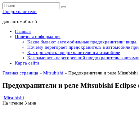
Перейти
Search
к
for:
Предохранители
содержанию
для автомобилей
Главная
Полезная информация
Какие бывают автомобильные предохранители: виды,
Почему перегорает предохранитель в автомобиле пр
Как проверить предохранители в автомобиле
Как заменить перегоревший предохранитель в автомо
Карта сайта
Главная страница
»
Mitsubishi
»
Предохранители и реле Mitsubishi 
Предохранители и реле Mitsubishi Eclipse 
Mitsubishi
На чтение
3 мин