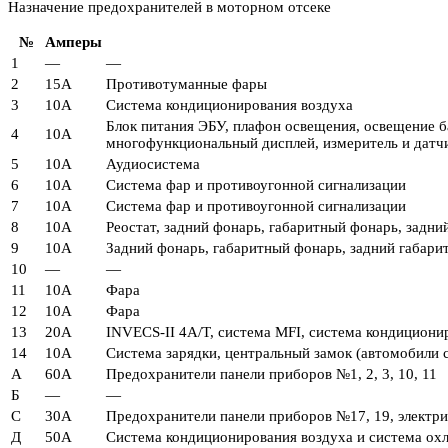
Назначение предохранителей в моторном отсеке
№
Амперы
1
—
—
2
15А
Противотуманные фары
3
10А
Система кондиционирования воздуха
Блок питания ЭБУ, плафон освещения, освещение б
4
10А
многофункциональный дисплей, измеритель и датч
5
10А
Аудиосистема
6
10А
Система фар и противоугонной сигнализации
7
10А
Система фар и противоугонной сигнализации
8
10А
Реостат, задний фонарь, габаритный фонарь, задн
9
10А
Задний фонарь, габаритный фонарь, задний габари
10
—
—
11
10А
Фара
12
10А
Фара
13
20А
INVECS-II 4A/T, система MFI, система кондициони
14
10А
Система зарядки, центральный замок (автомобили с
А
60А
Предохранители панели приборов №1, 2, 3, 10, 11
Б
—
—
С
30А
Предохранители панели приборов №17, 19, электри
Д
50А
Система кондиционирования воздуха и система ох