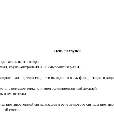
Цепь нагрузки
 двигатель вентилятора
гнал, круиз-контроль-ECU и иммобилайзер-ECU
ходного вала, датчик скорости выходного вала, фонарь заднего хо
нно управляемое зеркало и многофункциональный дисплей
ь и омыватель)
игнал противоугонной сигнализации и реле звукового сигнала против
нный счетчик