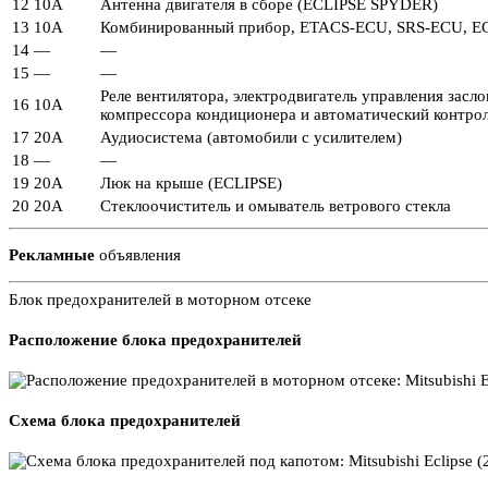
12
10А
Антенна двигателя в сборе (ECLIPSE SPYDER)
13
10А
Комбинированный прибор, ETACS-ECU, SRS-ECU, ECU 
14
—
—
15
—
—
Реле вентилятора, электродвигатель управления засл
16
10А
компрессора кондиционера и автоматический контро
17
20А
Аудиосистема (автомобили с усилителем)
18
—
—
19
20А
Люк на крыше (ECLIPSE)
20
20А
Стеклоочиститель и омыватель ветрового стекла
Рекламные
объявления
Блок предохранителей в моторном отсеке
Расположение блока предохранителей
Схема блока предохранителей