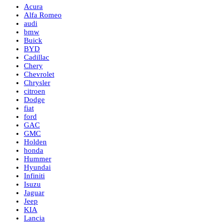
Acura
Alfa Romeo
audi
bmw
Buick
BYD
Cadillac
Chery
Chevrolet
Chrysler
citroen
Dodge
fiat
ford
GAC
GMC
Holden
honda
Hummer
Hyundai
Infiniti
Isuzu
Jaguar
Jeep
KIA
Lancia