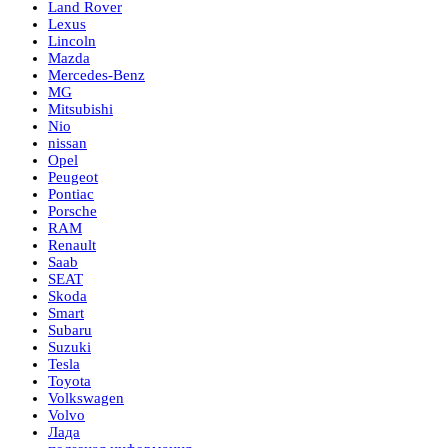
Land Rover
Lexus
Lincoln
Mazda
Mercedes-Benz
MG
Mitsubishi
Nio
nissan
Opel
Peugeot
Pontiac
Porsche
RAM
Renault
Saab
SEAT
Skoda
Smart
Subaru
Suzuki
Tesla
Toyota
Volkswagen
Volvo
Лада