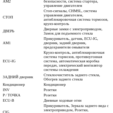
AM2
безопасности, система стартера,
управление двигателем
Стоп-сигналы, CHMSL, система
управления двигателем,
СТОП
антиблокировочная система тормозов,
круиз-контроль
Дверные замки с электроприводом,
ДВЕРЬ
Замок для подъемного стекла
Прикуриватель, датчик, ECU-IG,
AM1
дворник, задний дворник,
предохранители омывателя
Круиз-контроль, антиблокировочная
система тормозов, противоугонная
ECU-IG
система, автоматическая коробка
передач, электрический вентилятор
системы охлаждения
Стеклоочиститель заднего стекла,
ЗАДНИЙ дворник
Обогрев заднего стекла
Кондиционер
Кондиционер
INV
Розетки
P / ТОЧКА
Розетки
ECU-B
Дневные ходовые огни
Прикуриватель, Зеркала заднего вида с
электроприводом, Розетки,
CIG