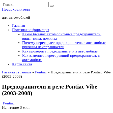
Перейти
Search
к
for:
Предохранители
содержанию
для автомобилей
Главная
Полезная информация
Какие бывают автомобильные предохранители:
виды, типы, номинал
Почему перегорает предохранитель в автомобиле
причины неисправностей
Как проверить предохранители в автомобиле
Как заменить перегоревший предохранитель в
автомобиле
Карта сайта
Главная страница
»
Pontiac
»
Предохранители и реле Pontiac Vibe
(2003-2008)
Предохранители и реле Pontiac Vibe
(2003-2008)
Pontiac
На чтение
3 мин