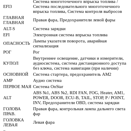
Система многоточечного впрыска топлива /
EFI3
Система последовательного многоточечного
впрыска топлива, Система контроля выбросов
ГЛАВНАЯ
Правая фара, Предохранители левой фары
ГЛАВНАЯ
ALT-S
Система зарядки
EFI
Электронная система впрыска топлива
Лампы указателя поворота, аварийная
ОПАСНОСТЬ
сигнализация
РОГ
Рог
Внутреннее освещение, датчики и измерители,
КУПОЛ
аудиосистема, система дистанционного доступа
без ключа, система навигации (при наличии)
ОСНОВНОЙ
Система стартера, предохранитель AM2
AMP
Аудио система
ПЕРВОЕ МАЯ
Система OnStar
ABS №1, ABS №2, RDI FAN, FOG, Heater, AM1,
ALT
POWER, DOOR, ECU-B, TAIL, STOP, P / POINT,
INV, Предохранители OBD, система зарядки
ГОЛОВА
Правая фара, контрольная лампа дальнего света
ПРАВ.
фар
ГОЛОВКА
Левая фара
ЛЕВАЯ