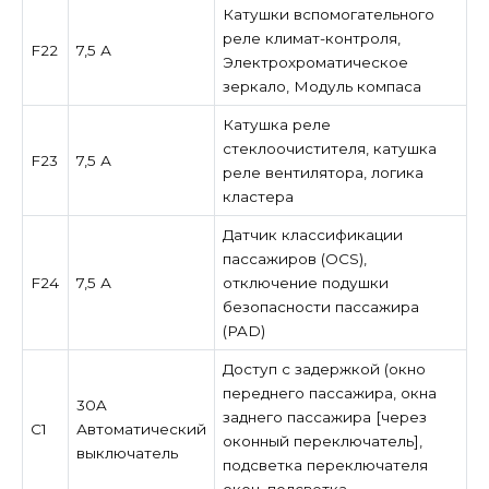
Катушки вспомогательного
реле климат-контроля,
F22
7,5 А
Электрохроматическое
зеркало, Модуль компаса
Катушка реле
стеклоочистителя, катушка
F23
7,5 А
реле вентилятора, логика
кластера
Датчик классификации
пассажиров (OCS),
F24
7,5 А
отключение подушки
безопасности пассажира
(PAD)
Доступ с задержкой (окно
переднего пассажира, окна
30A
заднего пассажира [через
C1
Автоматический
оконный переключатель],
выключатель
подсветка переключателя