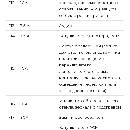
F12
10А
зеркало, система обратного
срабатывания (RSS), защита
от буксировки прицепа
F13
7,5 А
Аудио
F14
7,5 А
Катушка реле стартера, PCM
Доступ с задержкой (логика
двигателя стеклоподъемника
водителя, освещение
переключателя
F15
10А
дополнительного климат-
контроля, люк, аудиосистема,
освещение переключателя
замка двери водителя)
Индикатор обогрева заднего
F16
10А
стекла, зеркала с подогревом
F17
30А
Задний обогреватель
Катушка реле PCM,