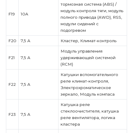
тормозная система (ABS) /
модуль контроля тяги, модуль
F19
10А
полного привода (AWD), RSS,
модули сидений с
подогревом
F20
7,5 А
Кластер, Климат-контроль
Модуль управления
F21
7,5 А
удерживающей системой
(RCM)
Катушки вспомогательного
реле климат-контроля,
F22
7,5 А
Электрохроматическое
зеркало, Модуль компаса
Катушка реле
стеклоочистителя, катушка
F23
7,5 А
реле вентилятора, логика
кластера