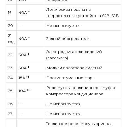
Логическая подача на
19
40А *
твердотельные устройства SJB, SJB
20
—
Не используется
21
40А *
Задний обогреватель
год
Электродвигатели сидений
22
30А *
(пассажир)
23
30А *
Модули подогрева сидений
24
15А **
Противотуманные фары
Реле муфты кондиционера, муфта
25
10А **
компрессора кондиционера
26
—
Не используется
27
—
Не используется
Топливное реле (модуль привода