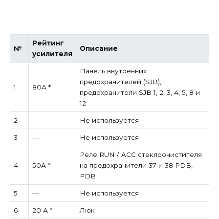
Рейтинг
№
Описание
усилителя
Панель внутренних
предохранителей (SJB),
1
80А *
предохранители SJB 1, 2, 3, 4, 5, 8 и
12
2
—
Не используется
3
—
Не используется
Реле RUN / ACC стеклоочистителя
4
50А *
на предохранители 37 и 38 PDB,
PDB
5
—
Не используется
6
20 А *
Люк