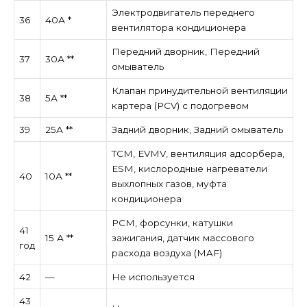
Электродвигатель переднего
36
40А *
вентилятора кондиционера
Передний дворник, Передний
37
30А **
омыватель
Клапан принудительной вентиляции
38
5А **
картера (PCV) с подогревом
39
25А **
Задний дворник, Задний омыватель
TCM, EVMV, вентиляция адсорбера,
ESM, кислородные нагреватели
40
10А **
выхлопных газов, муфта
кондиционера
PCM, форсунки, катушки
41
15 А **
зажигания, датчик массового
год
расхода воздуха (MAF)
42
—
Не используется
43