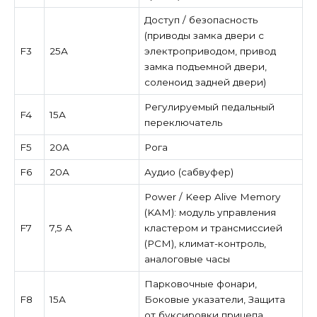
Доступ / безопасность
(приводы замка двери с
F3
25А
электроприводом, привод
замка подъемной двери,
соленоид задней двери)
Регулируемый педальный
F4
15А
переключатель
F5
20А
Рога
F6
20А
Аудио (сабвуфер)
Power / Keep Alive Memory
(KAM): модуль управления
F7
7,5 А
кластером и трансмиссией
(PCM), климат-контроль,
аналоговые часы
Парковочные фонари,
F8
15А
Боковые указатели, Защита
от буксировки прицепа