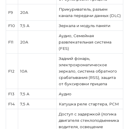
Прикуриватель, разъем
F9
20А
канала передачи данных (DLC)
F10
7,5 А
Зеркала и модуль памяти
Аудио, Семейная
F11
20А
развлекательная система
(FES)
Задний фонарь,
электрохроматическое
F12
10А
зеркало, система обратного
срабатывания (RSS), защита
от буксировки прицепа
F13
7,5 А
Аудио
F14
7,5 А
Катушка реле стартера, PCM
Доступ с задержкой (логика
двигателя стеклоподъемника
водителя, освещение