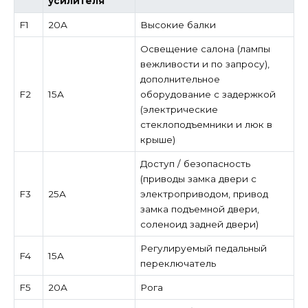
усилителя
F1
20А
Высокие балки
Освещение салона (лампы
вежливости и по запросу),
дополнительное
F2
15А
оборудование с задержкой
(электрические
стеклоподъемники и люк в
крыше)
Доступ / безопасность
(приводы замка двери с
F3
25А
электроприводом, привод
замка подъемной двери,
соленоид задней двери)
Регулируемый педальный
F4
15А
переключатель
F5
20А
Рога