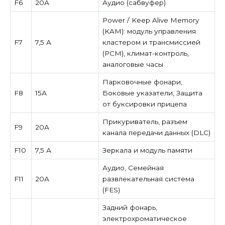
F6
20А
Аудио (сабвуфер)
Power / Keep Alive Memory
(KAM): модуль управления
F7
7,5 А
кластером и трансмиссией
(PCM), климат-контроль,
аналоговые часы
Парковочные фонари,
F8
15А
Боковые указатели, Защита
от буксировки прицепа
Прикуриватель, разъем
F9
20А
канала передачи данных (DLC)
F10
7,5 А
Зеркала и модуль памяти
Аудио, Семейная
F11
20А
развлекательная система
(FES)
Задний фонарь,
электрохроматическое