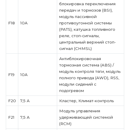
блокировка переключения
передач и тормозов (BSI),
модуль пассивной
F18
10А
противоугонной системы
(PATS), катушка топливного
реле, стоп-сигналы,
центральный верхний стоп-
сигнал (CHMSL)
Антиблокировочная
тормозная система (ABS) /
модуль контроля тяги, модуль
F19
10А
полного привода (AWD), RSS,
модули сидений с
подогревом
F20
7,5 А
Кластер, Климат-контроль
Модуль управления
F21
7,5 А
удерживающей системой
(RCM)