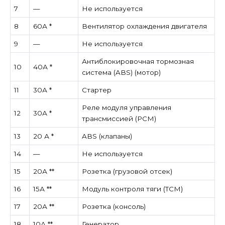
7
—
Не используется
8
60А *
Вентилятор охлаждения двигателя
9
—
Не используется
Антиблокировочная тормозная
10
40А *
система (ABS) (мотор)
11
30А *
Стартер
Реле модуля управления
12
30А *
трансмиссией (PCM)
13
20 А *
ABS (клапаны)
14
—
Не используется
15
20А **
Розетка (грузовой отсек)
16
15А **
Модуль контроля тяги (TCM)
17
20А **
Розетка (консоль)
18
10А **
Генератор