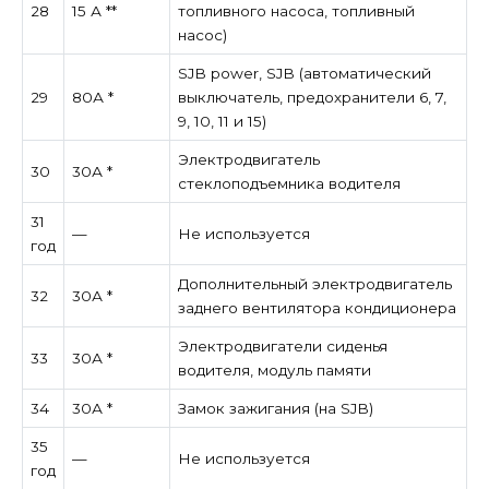
28
15 А **
топливного насоса, топливный
насос)
SJB power, SJB (автоматический
29
80А *
выключатель, предохранители 6, 7,
9, 10, 11 и 15)
Электродвигатель
30
30А *
стеклоподъемника водителя
31
—
Не используется
год
Дополнительный электродвигатель
32
30А *
заднего вентилятора кондиционера
Электродвигатели сиденья
33
30А *
водителя, модуль памяти
34
30А *
Замок зажигания (на SJB)
35
—
Не используется
год