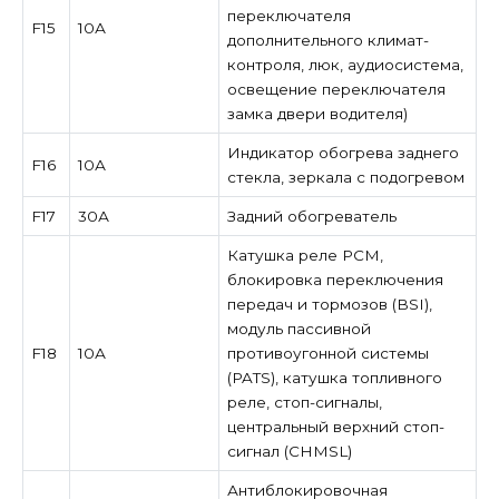
переключателя
F15
10А
дополнительного климат-
контроля, люк, аудиосистема,
освещение переключателя
замка двери водителя)
Индикатор обогрева заднего
F16
10А
стекла, зеркала с подогревом
F17
30А
Задний обогреватель
Катушка реле PCM,
блокировка переключения
передач и тормозов (BSI),
модуль пассивной
F18
10А
противоугонной системы
(PATS), катушка топливного
реле, стоп-сигналы,
центральный верхний стоп-
сигнал (CHMSL)
Антиблокировочная