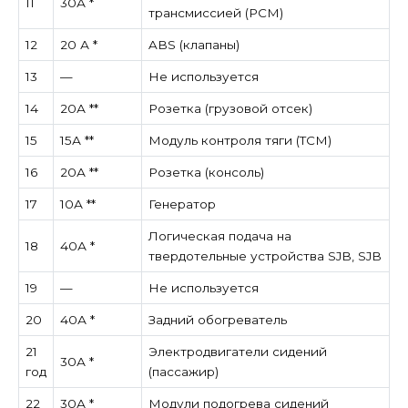
11
30А *
трансмиссией (PCM)
12
20 А *
ABS (клапаны)
13
—
Не используется
14
20А **
Розетка (грузовой отсек)
15
15А **
Модуль контроля тяги (TCM)
16
20А **
Розетка (консоль)
17
10А **
Генератор
Логическая подача на
18
40А *
твердотельные устройства SJB, SJB
19
—
Не используется
20
40А *
Задний обогреватель
21
Электродвигатели сидений
30А *
год
(пассажир)
22
30А *
Модули подогрева сидений