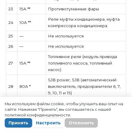
23
15А **
Противотуманные фары
Реле муфты кондиционера, муфта
24
10А **
компрессора кондиционера
25
—
Не используется
26
—
Не используется
Топливное реле (модуль привода
27
15А **
топливного насоса, топливный
насос)
SJB power, SJB (автоматический
28
80А *
выключатель, предохранители 6, 7,
9, 10, 11 и 15)
Электродвигатель
Мы используем файлы cookie, чтобы улучшить ваш опыт на
29
30А *
сайте. Нажимая "Принять", вы соглашаетесь с нашей
стеклоподъемника водителя
политикой конфиденциальности.
30
—
Не используется
Принять
Настроить
Отклонить
Дополнительный электродвигатель