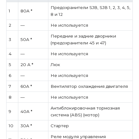
Предохранители SJB, SJB 1, 2, 3, 4, 5,
1
80А *
8 и 12
2
—
Не используется
Передние и задние дворники
3
50А *
(предохранители 45 и 47)
4
—
Не используется
5
20 А *
Люк
6
—
Не используется
7
60А *
Вентилятор охлаждения двигателя
8
—
Не используется
Антиблокировочная тормозная
9
40А *
система (ABS) (мотор)
10
30А *
Стартер
Реле модуля управления