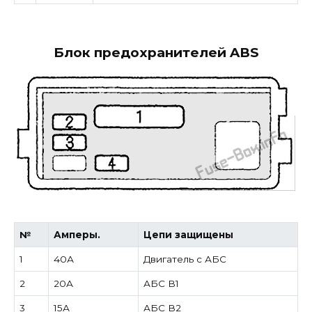
Блок предохранителей ABS
№
Амперы.
Цепи защищены
1
40А
Двигатель с АБС
2
20А
АБС B1
3
15А
АБС В2