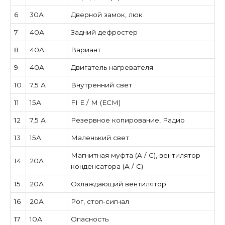
6
30А
Дверной замок, люк
7
40А
Задний дефростер
8
40А
Вариант
9
40А
Двигатель нагревателя
10
7,5 А
Внутренний свет
11
15А
FI E / M (ECM)
12
7,5 А
Резервное копирование, Радио
13
15А
Маленький свет
Магнитная муфта (A / C), вентилятор
14
20А
конденсатора (A / C)
15
20А
Охлаждающий вентилятор
16
20А
Рог, стоп-сигнал
17
10А
Опасность