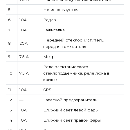
5
—
Не используется
6
10А
Радио
7
10А
Зажигалка
Передний стеклоочиститель,
8
20А
передняя омыватель
9
7,5 А
Метр
Реле электрического
10
7,5 А
стеклоподъемника, реле люка в
крыше
11
10А
SRS
12
—
Запасной предохранитель
13
10А
Ближний свет левой фары
14
10А
Ближний свет правой фары