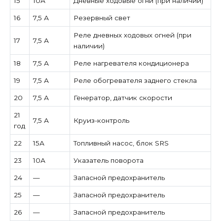
15
10А
Дневные ходовые огни (при наличии)
16
7,5 А
Резервный свет
Реле дневных ходовых огней (при
17
7,5 А
наличии)
18
7,5 А
Реле нагревателя кондиционера
19
7,5 А
Реле обогревателя заднего стекла
20
7,5 А
Генератор, датчик скорости
21
7,5 А
Круиз-контроль
год
22
15А
Топливный насос, блок SRS
23
10А
Указатель поворота
24
—
Запасной предохранитель
25
—
Запасной предохранитель
26
—
Запасной предохранитель