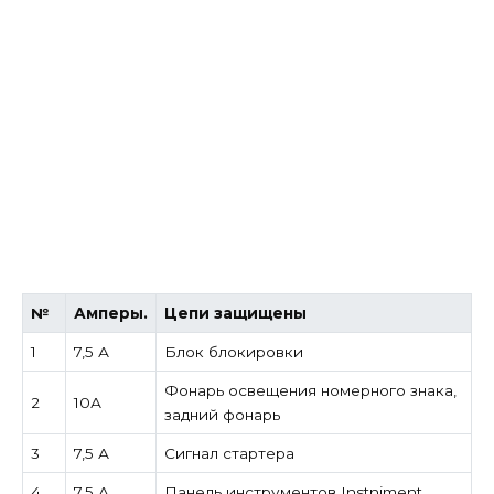
№
Амперы.
Цепи защищены
1
7,5 А
Блок блокировки
Фонарь освещения номерного знака,
2
10А
задний фонарь
3
7,5 А
Сигнал стартера
4
7,5 А
Панель инструментов Instniment