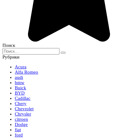
Поиск
Search
for:
Рубрики
Acura
Alfa Romeo
audi
bmw
Buick
BYD
Cadillac
Chery
Chevrolet
Chrysler
citroen
Dodge
fiat
ford