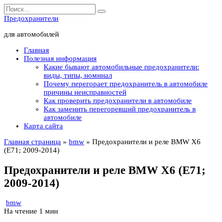
Перейти
Search
к
for:
Предохранители
содержанию
для автомобилей
Главная
Полезная информация
Какие бывают автомобильные предохранители:
виды, типы, номинал
Почему перегорает предохранитель в автомобиле
причины неисправностей
Как проверить предохранители в автомобиле
Как заменить перегоревший предохранитель в
автомобиле
Карта сайта
Главная страница
»
bmw
»
Предохранители и реле BMW X6
(E71; 2009-2014)
Предохранители и реле BMW X6 (E71;
2009-2014)
bmw
На чтение
1 мин