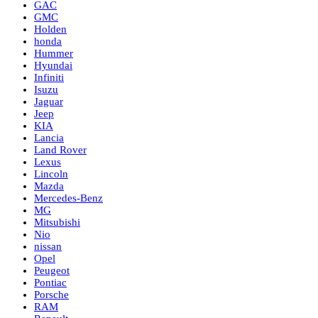
GAC
GMC
Holden
honda
Hummer
Hyundai
Infiniti
Isuzu
Jaguar
Jeep
KIA
Lancia
Land Rover
Lexus
Lincoln
Mazda
Mercedes-Benz
MG
Mitsubishi
Nio
nissan
Opel
Peugeot
Pontiac
Porsche
RAM