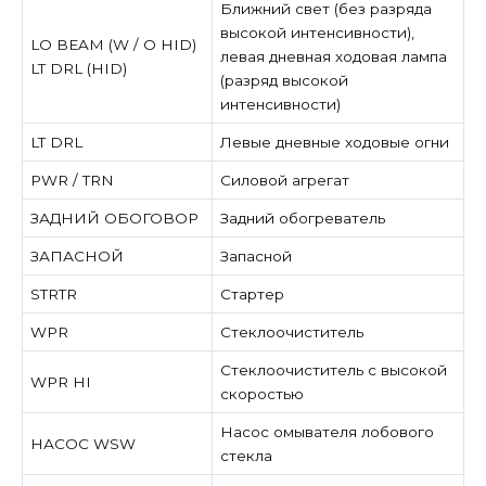
Ближний свет (без разряда
высокой интенсивности),
LO BEAM (W / O HID)
левая дневная ходовая лампа
LT DRL (HID)
(разряд высокой
интенсивности)
LT DRL
Левые дневные ходовые огни
PWR / TRN
Силовой агрегат
ЗАДНИЙ ОБОГОВОР
Задний обогреватель
ЗАПАСНОЙ
Запасной
STRTR
Стартер
WPR
Стеклоочиститель
Стеклоочиститель с высокой
WPR HI
скоростью
Насос омывателя лобового
НАСОС WSW
стекла