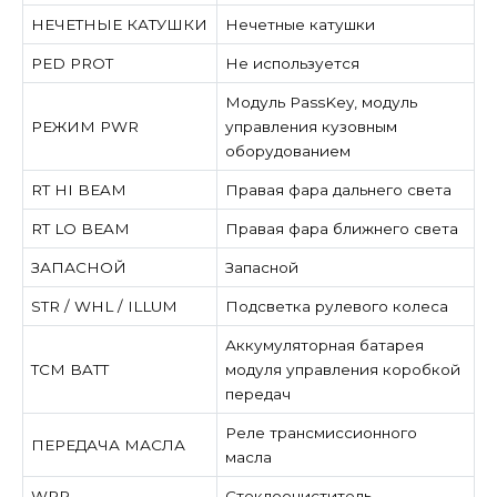
НЕЧЕТНЫЕ КАТУШКИ
Нечетные катушки
PED PROT
Не используется
Модуль PassKey, модуль
РЕЖИМ PWR
управления кузовным
оборудованием
RT HI BEAM
Правая фара дальнего света
RT LO BEAM
Правая фара ближнего света
ЗАПАСНОЙ
Запасной
STR / WHL / ILLUM
Подсветка рулевого колеса
Аккумуляторная батарея
TCM BATT
модуля управления коробкой
передач
Реле трансмиссионного
ПЕРЕДАЧА МАСЛА
масла
WPR
Стеклоочиститель