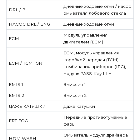
Дневные ходовые огни / насос
DRL / В
омывателя лобового стекла
НАСОС DRL / ENG
Дневные ходовые огни
Модуль управления
ECM
двигателем (ECM)
ECM, модуль управления
коробкой передач (TCM),
ECM / TCM IGN
комбинация приборов (IPC),
модуль PASS-Key III +
EMIS 1
Эмиссия 1
EMIS 2
Эмиссия 2
ДАЖЕ КАТУШКИ
Даже катушки
Передние противотуманные
FRT FOG
фары
Омыватель модуля драйвера
HDM WASH