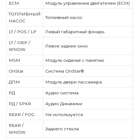
ECM
Модуль управления двигателем (ECM)
ТОПЛИВНЫЙ
Топливный насос
НАСОС
LT / POS / LP
Левый габаритный фонарь
LT / ОБР /
Левое заднее окно
WNDW
MSM
Модуль сиденья с памятью
OnStar
Система OnStar®
ДПМ
Модуль двери пассажира
РД
Аудио система
РД / SPKR
Аудио Динамики
REAR / FOG
Не используется
REAR /
Заднего стекла
WNDW