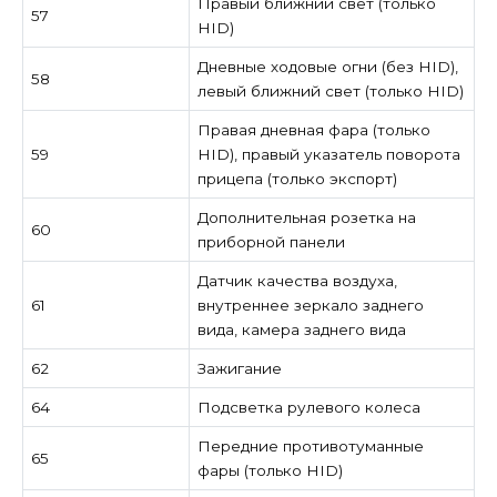
Правый ближний свет (только
57
HID)
Дневные ходовые огни (без HID),
58
левый ближний свет (только HID)
Правая дневная фара (только
59
HID), правый указатель поворота
прицепа (только экспорт)
Дополнительная розетка на
60
приборной панели
Датчик качества воздуха,
61
внутреннее зеркало заднего
вида, камера заднего вида
62
Зажигание
64
Подсветка рулевого колеса
Передние противотуманные
65
фары (только HID)