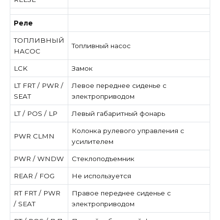
Реле
ТОПЛИВНЫЙ
Топливный насос
НАСОС
LCK
Замок
LT FRT / PWR /
Левое переднее сиденье с
SEAT
электроприводом
LT / POS / LP
Левый габаритный фонарь
Колонка рулевого управления с
PWR CLMN
усилителем
PWR / WNDW
Стеклоподъемник
REAR / FOG
Не используется
RT FRT / PWR
Правое переднее сиденье с
/ SEAT
электроприводом