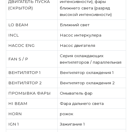
ДВИГАТЕЛЬ ПУСКА
интенсивности), фары
(СКРЫТОЙ)
ближнего света (разряд
высокой интенсивности)
LO BEAM
Ближний свет
INCL
Насос интеркулера
НАСОС ENG
Насос двигателя
Серия охлаждающих
FAN S / P
вентиляторов / параллельная
ВЕНТИЛЯТОР 1
Вентилятор охлаждения 1
ВЕНТИЛЯТОР 2
Вентилятор охлаждения 2
ПРОМЫВКА ФАРЫ
Омыватель фар
HI BEAM
Фара дальнего света
HORN
рожок
IGN 1
Зажигание 1