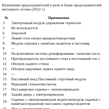
Назначение предохранителей и реле в блоке предохранителей
моторного отсека (2022 г.)
№
Применение
3
Электронный модуль управления тормозом
5
Не используется
6
Запасной
7
Левый стоп-сигнал прицепа/поворотник
8
Модуль сиденья с памятью, водитель и пассажир
9
—
10
Полуактивная система демпфирования / запасная часть
11
Преобразователь постоянного тока в постоянный ток 1
12
Обогрев заднего стекла
13
Обогрев наружных зеркал заднего вида
14
—
15
Пассивный вход Пассивный стартовый модуль
16
Передний стеклоочиститель
17
Пассажирское сиденье с электроприводом
18
Задняя дверь с электроприводом
Сиденье с электроприводом водителя/модуль сиденья с
19
памятью/управление массажем сиденья водителя
21
Люк с электроприводом