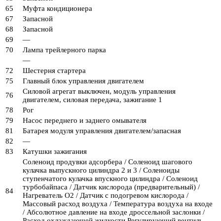
65
Муфта кондиционера
67
Запасной
68
Запасной
69
—
70
Лампа трейлерного парка
—
72
Шестерня стартера
75
Главный блок управления двигателем
Силовой агрегат выключен, модуль управления
76
двигателем, силовая передача, зажигание 1
78
Рог
79
Насос переднего и заднего омывателя
81
Батарея модуля управления двигателем/запасная
82
—
83
Катушки зажигания
Соленоид продувки адсорбера / Соленоид шагового
кулачка выпускного цилиндра 2 и 3 / Соленоиды
ступенчатого кулачка впускного цилиндра / Соленоид
турбобайпаса / Датчик кислорода (предварительный) /
84
Нагреватель O2 / Датчик с подогревом кислорода /
Массовый расход воздуха / Температура воздуха на входе
/ Абсолютное давление на входе дроссельной заслонки /
Расход охлаждающей жидкости Регулирующий вентиль