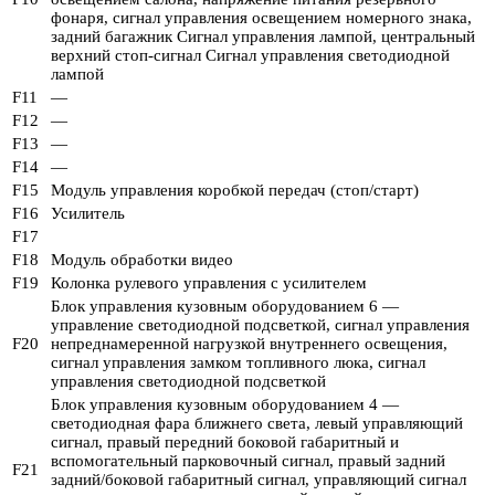
фонаря, сигнал управления освещением номерного знака,
задний багажник Сигнал управления лампой, центральный
верхний стоп-сигнал Сигнал управления светодиодной
лампой
F11
—
F12
—
F13
—
F14
—
F15
Модуль управления коробкой передач (стоп/старт)
F16
Усилитель
F17
F18
Модуль обработки видео
F19
Колонка рулевого управления с усилителем
Блок управления кузовным оборудованием 6 —
управление светодиодной подсветкой, сигнал управления
F20
непреднамеренной нагрузкой внутреннего освещения,
сигнал управления замком топливного люка, сигнал
управления светодиодной подсветкой
Блок управления кузовным оборудованием 4 —
светодиодная фара ближнего света, левый управляющий
сигнал, правый передний боковой габаритный и
вспомогательный парковочный сигнал, правый задний
F21
задний/боковой габаритный сигнал, управляющий сигнал