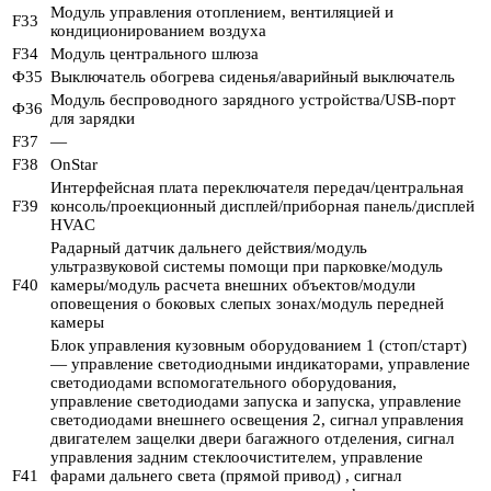
Модуль управления отоплением, вентиляцией и
F33
кондиционированием воздуха
F34
Модуль центрального шлюза
Ф35
Выключатель обогрева сиденья/аварийный выключатель
Модуль беспроводного зарядного устройства/USB-порт
Ф36
для зарядки
F37
—
F38
OnStar
Интерфейсная плата переключателя передач/центральная
F39
консоль/проекционный дисплей/приборная панель/дисплей
HVAC
Радарный датчик дальнего действия/модуль
ультразвуковой системы помощи при парковке/модуль
F40
камеры/модуль расчета внешних объектов/модули
оповещения о боковых слепых зонах/модуль передней
камеры
Блок управления кузовным оборудованием 1 (стоп/старт)
— управление светодиодными индикаторами, управление
светодиодами вспомогательного оборудования,
управление светодиодами запуска и запуска, управление
светодиодами внешнего освещения 2, сигнал управления
двигателем защелки двери багажного отделения, сигнал
управления задним стеклоочистителем, управление
F41
фарами дальнего света (прямой привод) , сигнал