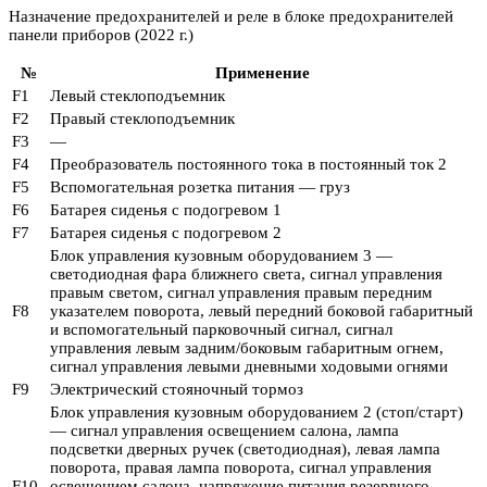
Назначение предохранителей и реле в блоке предохранителей
панели приборов (2022 г.)
№
Применение
F1
Левый стеклоподъемник
F2
Правый стеклоподъемник
F3
—
F4
Преобразователь постоянного тока в постоянный ток 2
F5
Вспомогательная розетка питания — груз
F6
Батарея сиденья с подогревом 1
F7
Батарея сиденья с подогревом 2
Блок управления кузовным оборудованием 3 —
светодиодная фара ближнего света, сигнал управления
правым светом, сигнал управления правым передним
F8
указателем поворота, левый передний боковой габаритный
и вспомогательный парковочный сигнал, сигнал
управления левым задним/боковым габаритным огнем,
сигнал управления левыми дневными ходовыми огнями
F9
Электрический стояночный тормоз
Блок управления кузовным оборудованием 2 (стоп/старт)
— сигнал управления освещением салона, лампа
подсветки дверных ручек (светодиодная), левая лампа
поворота, правая лампа поворота, сигнал управления
F10
освещением салона, напряжение питания резервного