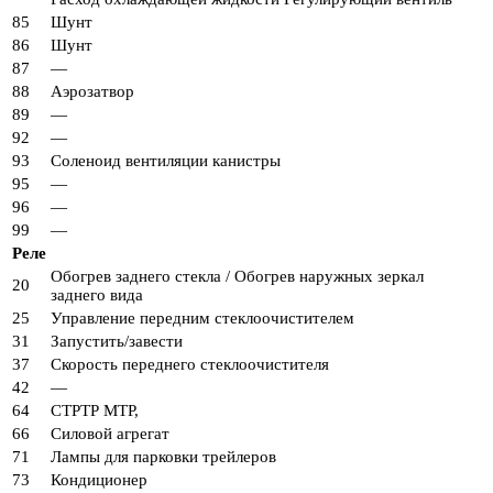
85
Шунт
86
Шунт
87
—
88
Аэрозатвор
89
—
92
—
93
Соленоид вентиляции канистры
95
—
96
—
99
—
Реле
Обогрев заднего стекла / Обогрев наружных зеркал
20
заднего вида
25
Управление передним стеклоочистителем
31
Запустить/завести
37
Скорость переднего стеклоочистителя
42
—
64
СТРТР МТР,
66
Силовой агрегат
71
Лампы для парковки трейлеров
73
Кондиционер