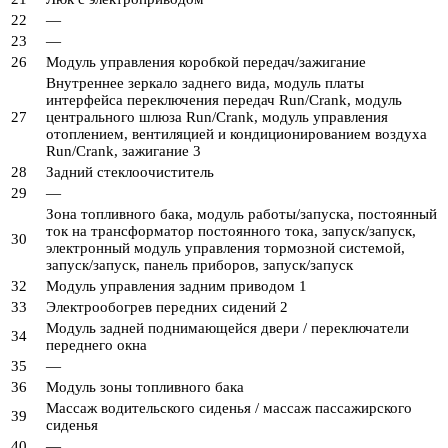
22
—
23
—
26
Модуль управления коробкой передач/зажигание
Внутреннее зеркало заднего вида, модуль платы
интерфейса переключения передач Run/Crank, модуль
27
центрального шлюза Run/Crank, модуль управления
отоплением, вентиляцией и кондиционированием воздуха
Run/Crank, зажигание 3
28
Задний стеклоочиститель
29
—
Зона топливного бака, модуль работы/запуска, постоянный
ток на трансформатор постоянного тока, запуск/запуск,
30
электронный модуль управления тормозной системой,
запуск/запуск, панель приборов, запуск/запуск
32
Модуль управления задним приводом 1
33
Электрообогрев передних сидений 2
Модуль задней поднимающейся двери / переключатели
34
переднего окна
35
—
36
Модуль зоны топливного бака
Массаж водительского сиденья / массаж пассажирского
39
сиденья
40
—