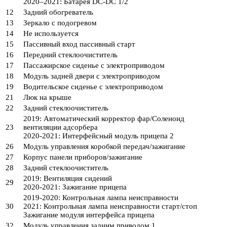
2020–2021: Батарея DC-DC 1/2
12
Задний обогреватель
13
Зеркало с подогревом
14
Не используется
15
Пассивный вход пассивный старт
16
Передний стеклоочиститель
17
Пассажирское сиденье с электроприводом
18
Модуль задней двери с электроприводом
19
Водительское сиденье с электроприводом
21
Люк на крыше
22
Задний стеклоочиститель
2019: Автоматический корректор фар/Соленоид
23
вентиляции адсорбера
2020-2021: Интерфейсный модуль прицепа 2
26
Модуль управления коробкой передач/зажигание
27
Корпус панели приборов/зажигание
28
Задний стеклоочиститель
2019: Вентиляция сидений
29
2020-2021: Зажигание прицепа
2019-2020: Контрольная лампа неисправности
30
2021: Контрольная лампа неисправности старт/стоп
Зажигание модуля интерфейса прицепа
32
Модуль управления задним приводом 1