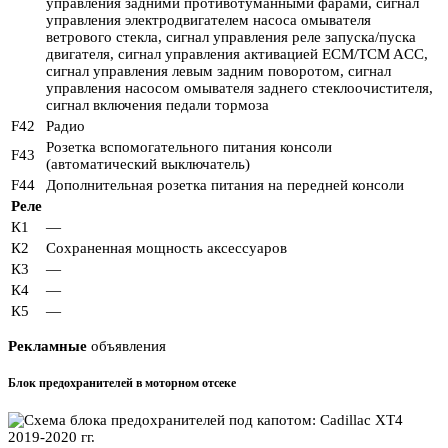
управления задними противотуманными фарами, сигнал
управления электродвигателем насоса омывателя
ветрового стекла, сигнал управления реле запуска/пуска
двигателя, сигнал управления активацией ECM/TCM ACC,
сигнал управления левым задним поворотом, сигнал
управления насосом омывателя заднего стеклоочистителя,
сигнал включения педали тормоза
F42
Радио
Розетка вспомогательного питания консоли
F43
(автоматический выключатель)
F44
Дополнительная розетка питания на передней консоли
Реле
К1
—
К2
Сохраненная мощность аксессуаров
К3
—
К4
—
К5
—
Рекламные
объявления
Блок предохранителей в моторном отсеке