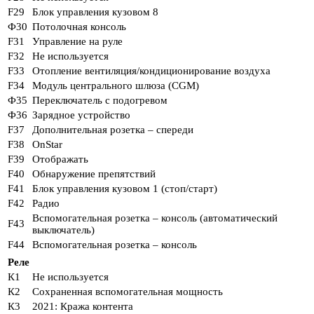
F29
Блок управления кузовом 8
Ф30
Потолочная консоль
F31
Управление на руле
F32
Не используется
F33
Отопление вентиляция/кондиционирование воздуха
F34
Модуль центрального шлюза (CGM)
Ф35
Переключатель с подогревом
Ф36
Зарядное устройство
F37
Дополнительная розетка – спереди
F38
OnStar
F39
Отображать
F40
Обнаружение препятствий
F41
Блок управления кузовом 1 (стоп/старт)
F42
Радио
Вспомогательная розетка – консоль (автоматический
F43
выключатель)
F44
Вспомогательная розетка – консоль
Реле
К1
Не используется
К2
Сохраненная вспомогательная мощность
К3
2021: Кража контента