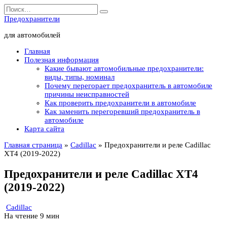
Перейти
Search
к
for:
Предохранители
содержанию
для автомобилей
Главная
Полезная информация
Какие бывают автомобильные предохранители:
виды, типы, номинал
Почему перегорает предохранитель в автомобиле
причины неисправностей
Как проверить предохранители в автомобиле
Как заменить перегоревший предохранитель в
автомобиле
Карта сайта
Главная страница
»
Cadillac
»
Предохранители и реле Cadillac
XT4 (2019-2022)
Предохранители и реле Cadillac XT4
(2019-2022)
Cadillac
На чтение
9 мин