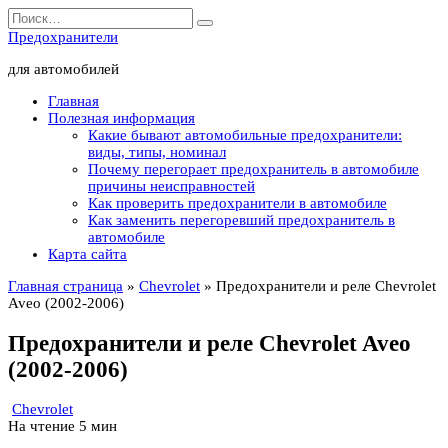
Перейти
Search
к
for:
Предохранители
содержанию
для автомобилей
Главная
Полезная информация
Какие бывают автомобильные предохранители:
виды, типы, номинал
Почему перегорает предохранитель в автомобиле
причины неисправностей
Как проверить предохранители в автомобиле
Как заменить перегоревший предохранитель в
автомобиле
Карта сайта
Главная страница
»
Chevrolet
»
Предохранители и реле Chevrolet
Aveo (2002-2006)
Предохранители и реле Chevrolet Aveo
(2002-2006)
Chevrolet
На чтение
5 мин