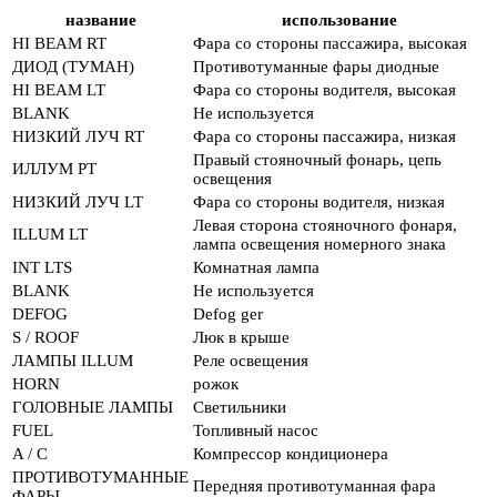
название
использование
HI BEAM RT
Фара со стороны пассажира, высокая
ДИОД (ТУМАН)
Противотуманные фары диодные
HI BEAM LT
Фара со стороны водителя, высокая
BLANK
Не используется
НИЗКИЙ ЛУЧ RT
Фара со стороны пассажира, низкая
Правый стояночный фонарь, цепь
ИЛЛУМ РТ
освещения
НИЗКИЙ ЛУЧ LT
Фара со стороны водителя, низкая
Левая сторона стояночного фонаря,
ILLUM LT
лампа освещения номерного знака
INT LTS
Комнатная лампа
BLANK
Не используется
DEFOG
Defog ger
S / ROOF
Люк в крыше
ЛАМПЫ ILLUM
Реле освещения
HORN
рожок
ГОЛОВНЫЕ ЛАМПЫ
Светильники
FUEL
Топливный насос
A / C
Компрессор кондиционера
ПРОТИВОТУМАННЫЕ
Передняя противотуманная фара
ФАРЫ