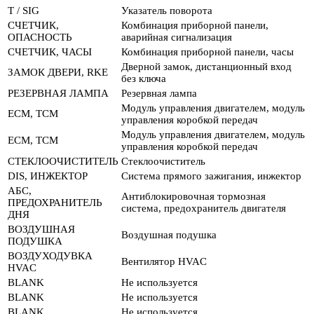
Т / SIG
Указатель поворота
СЧЕТЧИК,
Комбинация приборной панели,
ОПАСНОСТЬ
аварийная сигнализация
СЧЕТЧИК, ЧАСЫ
Комбинация приборной панели, часы
Дверной замок, дистанционный вход
ЗАМОК ДВЕРИ, RKE
без ключа
РЕЗЕРВНАЯ ЛАМПА
Резервная лампа
Модуль управления двигателем, модуль
ECM, TCM
управления коробкой передач
Модуль управления двигателем, модуль
ECM, TCM
управления коробкой передач
СТЕКЛООЧИСТИТЕЛЬ
Стеклоочиститель
DIS, ИНЖЕКТОР
Система прямого зажигания, инжектор
АБС,
Антиблокировочная тормозная
ПРЕДОХРАНИТЕЛЬ
система, предохранитель двигателя
ДНЯ
ВОЗДУШНАЯ
Воздушная подушка
ПОДУШКА
ВОЗДУХОДУВКА
Вентилятор HVAC
HVAC
BLANK
Не используется
BLANK
Не используется
BLANK
Не используется