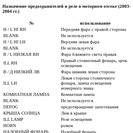
Назначение предохранителей и реле в моторном отсеке (2003-
2004 гг.)
№
использование
H / L HI RH
Передняя фара с правой стороны
BLANK
Не используется
H / L HI LH
Верхняя левая фара
BLANK
Не используется
В / L НИЗКАЯ RH
Фара ближнего света правая
Правый стояночный фонарь, цепь
ILL RH
освещения
В / Д НИЗКИЙ ЛВ
Фара нижняя левая сторона
Левая сторона стояночного
ILL LH
фонаря, лампа освещения
номерного знака
КОМНАТНАЯ ЛАМПА
Комнатная лампа
BLANK
Не используется
DEFOG
предотвращение запотевания
КРЫША СОЛНЦА
Люк в крыше
ILL LAMP
Реле освещения
HORN
рожок
НАЛОБНЫЙ ФОНАРЬ
Налобный фонарь