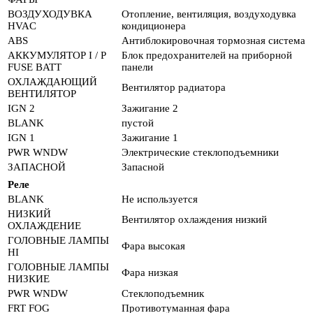
ВОЗДУХОДУВКА
Отопление, вентиляция, воздуходувка
HVAC
кондиционера
ABS
Антиблокировочная тормозная система
АККУМУЛЯТОР I / P
Блок предохранителей на приборной
FUSE BATT
панели
ОХЛАЖДАЮЩИЙ
Вентилятор радиатора
ВЕНТИЛЯТОР
IGN 2
Зажигание 2
BLANK
пустой
IGN 1
Зажигание 1
PWR WNDW
Электрические стеклоподъемники
ЗАПАСНОЙ
Запасной
Реле
BLANK
Не используется
НИЗКИЙ
Вентилятор охлаждения низкий
ОХЛАЖДЕНИЕ
ГОЛОВНЫЕ ЛАМПЫ
Фара высокая
HI
ГОЛОВНЫЕ ЛАМПЫ
Фара низкая
НИЗКИЕ
PWR WNDW
Стеклоподъемник
FRT FOG
Противотуманная фара