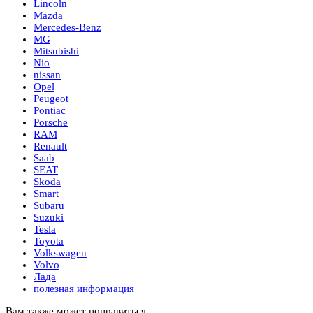
Lincoln
Mazda
Mercedes-Benz
MG
Mitsubishi
Nio
nissan
Opel
Peugeot
Pontiac
Porsche
RAM
Renault
Saab
SEAT
Skoda
Smart
Subaru
Suzuki
Tesla
Toyota
Volkswagen
Volvo
Лада
полезная информация
Вам также может понравиться