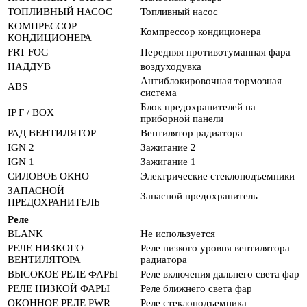
ТОПЛИВНЫЙ НАСОС
Топливный насос
КОМПРЕССОР
Компрессор кондиционера
КОНДИЦИОНЕРА
FRT FOG
Передняя противотуманная фара
НАДДУВ
воздуходувка
Антиблокировочная тормозная
ABS
система
Блок предохранителей на
IP F / BOX
приборной панели
РАД ВЕНТИЛЯТОР
Вентилятор радиатора
IGN 2
Зажигание 2
IGN 1
Зажигание 1
СИЛОВОЕ ОКНО
Электрические стеклоподъемники
ЗАПАСНОЙ
Запасной предохранитель
ПРЕДОХРАНИТЕЛЬ
Реле
BLANK
Не используется
РЕЛЕ НИЗКОГО
Реле низкого уровня вентилятора
ВЕНТИЛЯТОРА
радиатора
ВЫСОКОЕ РЕЛЕ ФАРЫ
Реле включения дальнего света фар
РЕЛЕ НИЗКОЙ ФАРЫ
Реле ближнего света фар
ОКОННОЕ РЕЛЕ PWR
Реле стеклоподъемника