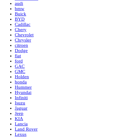
audi
bmw
Buick
BYD
Cadillac
Chery
Chevrolet
Chrysler
citroen
Dodge
fiat
ford
GAC
GMC
Holden
honda
Hummer
Hyundai
Infiniti
Isuzu
Jaguar
Jeep
KIA
Lancia
Land Rover
Lexus