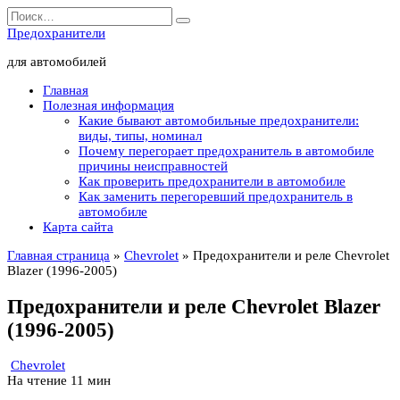
Перейти
Search
к
for:
Предохранители
содержанию
для автомобилей
Главная
Полезная информация
Какие бывают автомобильные предохранители:
виды, типы, номинал
Почему перегорает предохранитель в автомобиле
причины неисправностей
Как проверить предохранители в автомобиле
Как заменить перегоревший предохранитель в
автомобиле
Карта сайта
Главная страница
»
Chevrolet
»
Предохранители и реле Chevrolet
Blazer (1996-2005)
Предохранители и реле Chevrolet Blazer
(1996-2005)
Chevrolet
На чтение
11 мин