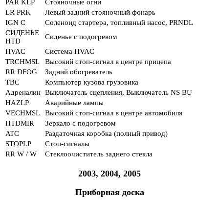
PAR KLP
Стояночные огни
LR PRK
Левый задний стояночный фонарь
IGN C
Соленоид стартера, топливный насос, PRNDL
СИДЕНЬЕ
Сиденье с подогревом
HTD
HVAC
Система HVAC
TRCHMSL
Высокий стоп-сигнал в центре прицепа
RR DFOG
Задний обогреватель
TBC
Компьютер кузова грузовика
Адреналин
Выключатель сцепления, Выключатель NS BU
HAZLP
Аварийные лампы
VECHMSL
Высокий стоп-сигнал в центре автомобиля
HTDMIR
Зеркало с подогревом
ATC
Раздаточная коробка (полный привод)
STOPLP
Стоп-сигналы
RR W / W
Стеклоочиститель заднего стекла
2003, 2004, 2005
Приборная доска