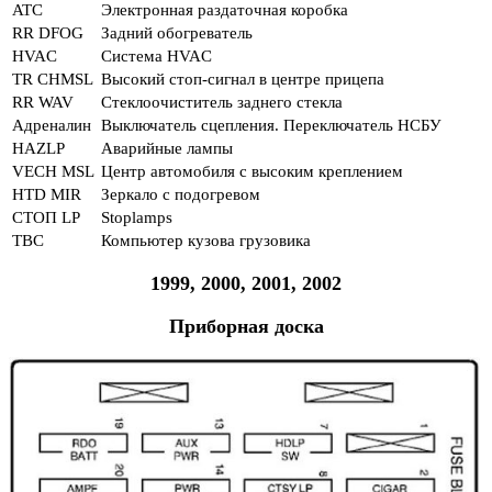
ATC
Электронная раздаточная коробка
RR DFOG
Задний обогреватель
HVAC
Система HVAC
TR CHMSL
Высокий стоп-сигнал в центре прицепа
RR WAV
Стеклоочиститель заднего стекла
Адреналин
Выключатель сцепления. Переключатель НСБУ
HAZLP
Аварийные лампы
VECH MSL
Центр автомобиля с высоким креплением
HTD MIR
Зеркало с подогревом
СТОП LP
Stoplamps
TBC
Компьютер кузова грузовика
1999, 2000, 2001, 2002
Приборная доска