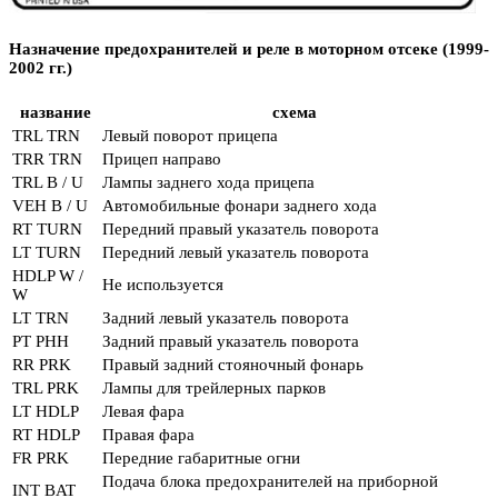
Назначение предохранителей и реле в моторном отсеке (1999-
2002 гг.)
название
схема
TRL TRN
Левый поворот прицепа
TRR TRN
Прицеп направо
TRL B / U
Лампы заднего хода прицепа
VEH B / U
Автомобильные фонари заднего хода
RT TURN
Передний правый указатель поворота
LT TURN
Передний левый указатель поворота
HDLP W /
Не используется
W
LT TRN
Задний левый указатель поворота
РТ РНН
Задний правый указатель поворота
RR PRK
Правый задний стояночный фонарь
TRL PRK
Лампы для трейлерных парков
LT HDLP
Левая фара
RT HDLP
Правая фара
FR PRK
Передние габаритные огни
Подача блока предохранителей на приборной
INT BAT