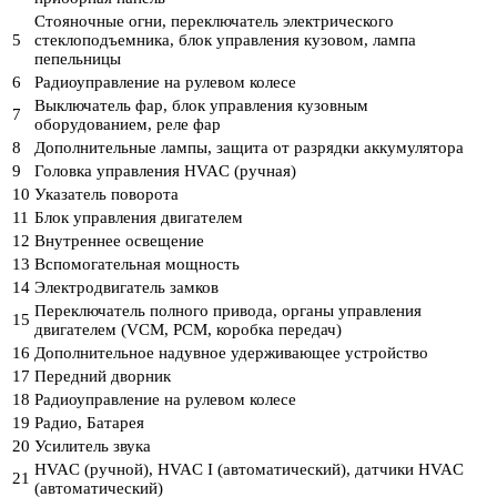
Стояночные огни, переключатель электрического
5
стеклоподъемника, блок управления кузовом, лампа
пепельницы
6
Радиоуправление на рулевом колесе
Выключатель фар, блок управления кузовным
7
оборудованием, реле фар
8
Дополнительные лампы, защита от разрядки аккумулятора
9
Головка управления HVAC (ручная)
10
Указатель поворота
11
Блок управления двигателем
12
Внутреннее освещение
13
Вспомогательная мощность
14
Электродвигатель замков
Переключатель полного привода, органы управления
15
двигателем (VCM, PCM, коробка передач)
16
Дополнительное надувное удерживающее устройство
17
Передний дворник
18
Радиоуправление на рулевом колесе
19
Радио, Батарея
20
Усилитель звука
HVAC (ручной), HVAC I (автоматический), датчики HVAC
21
(автоматический)