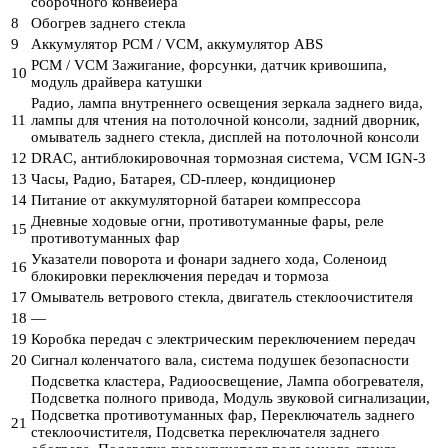
сборочного конвейера
8
Обогрев заднего стекла
9
Аккумулятор PCM / VCM, аккумулятор ABS
PCM / VCM Зажигание, форсунки, датчик кривошипа,
10
модуль драйвера катушки
Радио, лампа внутреннего освещения зеркала заднего вида,
11
лампы для чтения на потолочной консоли, задний дворник,
омыватель заднего стекла, дисплей на потолочной консоли
12
DRAC, антиблокировочная тормозная система, VCM IGN-3
13
Часы, Радио, Батарея, CD-плеер, кондиционер
14
Питание от аккумуляторной батареи компрессора
Дневные ходовые огни, противотуманные фары, реле
15
противотуманных фар
Указатели поворота и фонари заднего хода, Соленоид
16
блокировки переключения передач и тормоза
17
Омыватель ветрового стекла, двигатель стеклоочистителя
18
—
19
Коробка передач с электрическим переключением передач
20
Сигнал коленчатого вала, система подушек безопасности
Подсветка кластера, Радиоосвещение, Лампа обогревателя,
Подсветка полного привода, Модуль звуковой сигнализации,
Подсветка противотуманных фар, Переключатель заднего
21
стеклоочистителя, Подсветка переключателя заднего