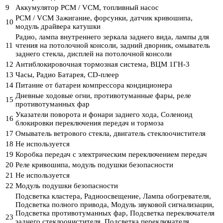
9
Аккумулятор PCM / VCM, топливный насос
PCM / VCM Зажигание, форсунки, датчик кривошипа,
10
модуль драйвера катушки
Радио, лампа внутреннего зеркала заднего вида, лампы для
11
чтения на потолочной консоли, задний дворник, омыватель
заднего стекла, дисплей на потолочной консоли
12
Антиблокировочная тормозная система, ВЦМ 1ГН-3
13
Часы, Радио Батарея, CD-плеер
14
Питание от батареи компрессора кондиционера
Дневные ходовые огни, противотуманные фары, реле
15
противотуманных фар
Указатели поворота и фонари заднего хода, Соленоид
16
блокировки переключения передач и тормоза
17
Омыватель ветрового стекла, двигатель стеклоочистителя
18
Не используется
19
Коробка передач с электрическим переключением передач
20
Реле кривошипа, модуль подушки безопасности
21
Не используется
22
Модуль подушки безопасности
Подсветка кластера, Радиоосвещение, Лампа обогревателя,
Подсветка полного привода, Модуль звуковой сигнализации,
Подсветка противотуманных фар, Подсветка переключателя
23
заднего стеклоочистителя, Подсветка переключателя