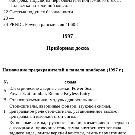
обогрева, Подсветка переключателя подъемного стекла,
Подсветка потолочной консоли
22
Система подушек безопасности
23
—
24
PRNDL Power, трансмиссия 4L60E
1997
Приборная доска
Назначение предохранителей в панели приборов (1997 г.)
№
схема
Электрические дверные замки, Power Seal,
A
Power Scat Lumbar, Remote Keyless Entry
В
Стеклоподъемники, модуль / двигатель люка
Стоп-сигналы, аварийные фонари, звуковой сигнал,
1
центральное реле стоп-сигнала, установленное высоко,
центральный высокий стоп-сигнал
Купольные лампы, грузовые фонари, косметическое зеркало
с козырьком, прикуриватель, лампа внутреннего зеркала
заднего вида, лампы верхней консоли, лампа перчаточного