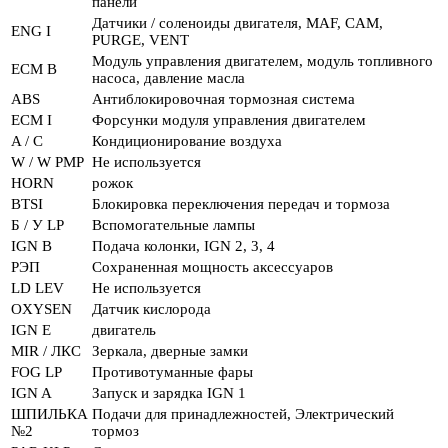
панели
Датчики / соленоиды двигателя, MAF, CAM,
ENG I
PURGE, VENT
Модуль управления двигателем, модуль топливного
ECM B
насоса, давление масла
ABS
Антиблокировочная тормозная система
ECM I
Форсунки модуля управления двигателем
A / C
Кондиционирование воздуха
W / W PMP
Не используется
HORN
рожок
BTSI
Блокировка переключения передач и тормоза
Б / У LP
Вспомогательные лампы
IGN B
Подача колонки, IGN 2, 3, 4
РЭП
Сохраненная мощность аксессуаров
LD LEV
Не используется
OXYSEN
Датчик кислорода
IGN E
двигатель
MIR / ЛКС
Зеркала, дверные замки
FOG LP
Противотуманные фары
IGN A
Запуск и зарядка IGN 1
ШПИЛЬКА
Подачи для принадлежностей, Электрический
№2
тормоз