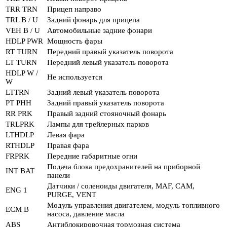
TRR TRN
Прицеп направо
TRL B / U
Задний фонарь для прицепа
VEH B / U
Автомобильные задние фонари
HDLP PWR
Мощность фары
RT TURN
Передний правый указатель поворота
LT TURN
Передний левый указатель поворота
HDLP W /
Не используется
W
LTTRN
Задний левый указатель поворота
РТ РНН
Задний правый указатель поворота
RR PRK
Правый задний стояночный фонарь
TRLPRK
Лампы для трейлерных парков
LTHDLP
Левая фара
RTHDLP
Правая фара
FRPRK
Передние габаритные огни
Подача блока предохранителей на приборной
INT BAT
панели
Датчики / соленоиды двигателя, MAF, CAM,
ENG 1
PURGE, VENT
Модуль управления двигателем, модуль топливного
ECM B
насоса, давление масла
ABS
Антиблокировочная тормозная система