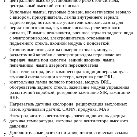
1
центральное высоко установленное реле стоп-сигнала,
центральный высокий стоп-сигнал
Купольные лампы, грузовые фонари, косметическое зеркало
с визором, прикуриватель, лампа внутреннего зеркала
заднего вида, потолочные усилители консоли, лампа для
2
перчаточного ящика, звуковые сигналы, реле звукового
сигнала, IP-лампы вежливости, внешнее зеркало заднего вида
с электроприводом, электродвигатель открывания
подъемного стекла, входной модуль с подсветкой
Стояночные огни, лампы номерного знака, модуль
раздаточной коробки с электроприводом переключения
3
передач, лампа под капотом, задний дворник, лампа
пепельницы, лампа дверного переключателя
Поле генератора, реле компрессора кондиционера, модуль
звуковой сигнализации кластера, катушка реле DRL,
контрольная лампа полного привода, модуль DRL,
4
обогреватель заднего стекла, зажигание модуля управления
раздаточной коробкой, резервное зажигание SIR, зажигание
RKE
Нагреватель датчика кислорода, рециркуляция выхлопных
5
газов, кулачковый датчик, CANN, продувка, MAS
Электродвигатель вентилятора, электродвигатель дверцы
6
датчика температуры, катушка реле вентилятора высокого
давления
Дополнительные розетки питания, диагностическая ссылка
7