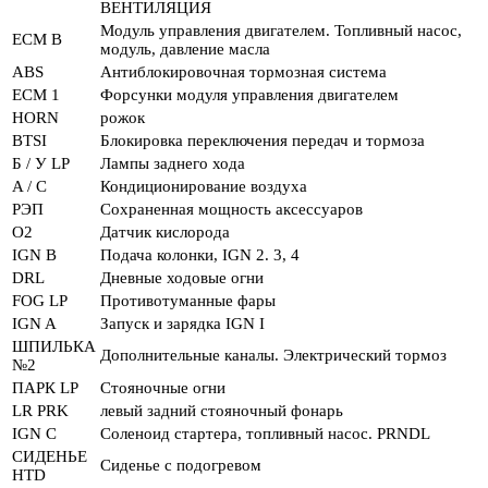
ВЕНТИЛЯЦИЯ
Модуль управления двигателем. Топливный насос,
ECM B
модуль, давление масла
ABS
Антиблокировочная тормозная система
ECM 1
Форсунки модуля управления двигателем
HORN
рожок
BTSI
Блокировка переключения передач и тормоза
Б / У LP
Лампы заднего хода
A / C
Кондиционирование воздуха
РЭП
Сохраненная мощность аксессуаров
O2
Датчик кислорода
IGN B
Подача колонки, IGN 2. 3, 4
DRL
Дневные ходовые огни
FOG LP
Противотуманные фары
IGN A
Запуск и зарядка IGN I
ШПИЛЬКА
Дополнительные каналы. Электрический тормоз
№2
ПАРК LP
Стояночные огни
LR PRK
левый задний стояночный фонарь
IGN C
Соленоид стартера, топливный насос. PRNDL
СИДЕНЬЕ
Сиденье с подогревом
HTD