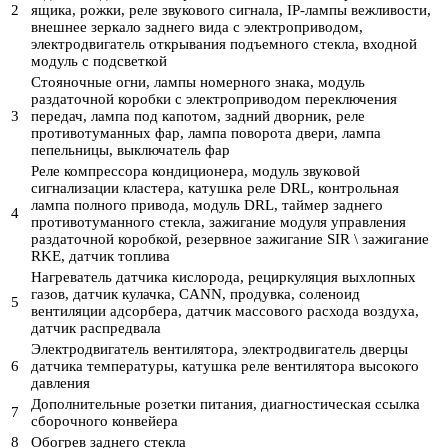
2
ящика, рожки, реле звукового сигнала, IP-лампы вежливости,
внешнее зеркало заднего вида с электроприводом,
электродвигатель открывания подъемного стекла, входной
модуль с подсветкой
Стояночные огни, лампы номерного знака, модуль
раздаточной коробки с электроприводом переключения
3
передач, лампа под капотом, задний дворник, реле
противотуманных фар, лампа поворота двери, лампа
пепельницы, выключатель фар
Реле компрессора кондиционера, модуль звуковой
сигнализации кластера, катушка реле DRL, контрольная
лампа полного привода, модуль DRL, таймер заднего
4
противотуманного стекла, зажигание модуля управления
раздаточной коробкой, резервное зажигание SIR \ зажигание
RKE, датчик топлива
Нагреватель датчика кислорода, рециркуляция выхлопных
газов, датчик кулачка, CANN, продувка, соленоид
5
вентиляции адсорбера, датчик массового расхода воздуха,
датчик распредвала
Электродвигатель вентилятора, электродвигатель дверцы
6
датчика температуры, катушка реле вентилятора высокого
давления
Дополнительные розетки питания, диагностическая ссылка
7
сборочного конвейера
8
Обогрев заднего стекла