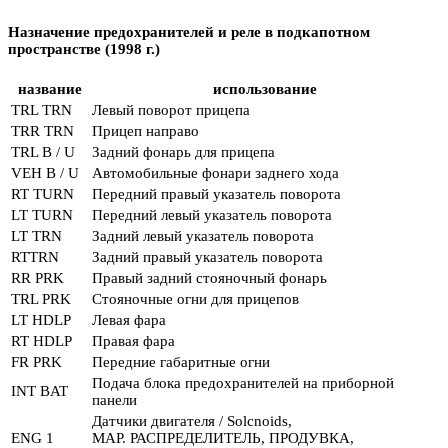
Назначение предохранителей и реле в подкапотном
пространстве (1998 г.)
название
использование
TRL TRN
Левый поворот прицепа
TRR TRN
Прицеп направо
TRL B / U
Задний фонарь для прицепа
VEH B / U
Автомобильные фонари заднего хода
RT TURN
Передний правый указатель поворота
LT TURN
Передний левый указатель поворота
LT TRN
Задний левый указатель поворота
RTTRN
Задний правый указатель поворота
RR PRK
Правый задний стояночный фонарь
TRL PRK
Стояночные огни для прицепов
LT HDLP
Левая фара
RT HDLP
Правая фара
FR PRK
Передние габаритные огни
Подача блока предохранителей на приборной
INT BAT
панели
Датчики двигателя / Solcnoids,
ENG 1
MAP. РАСПРЕДЕЛИТЕЛЬ, ПРОДУВКА,