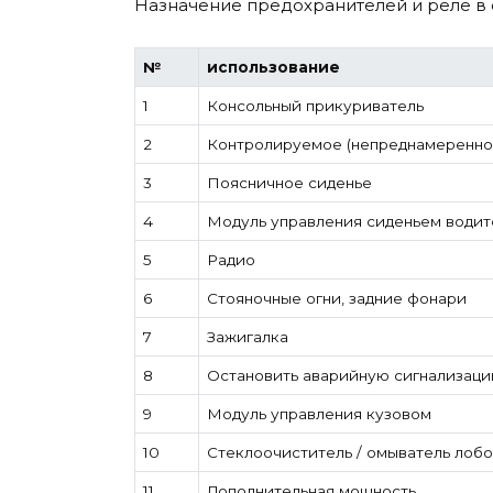
Назначение предохранителей и реле в с
№
использование
1
Консольный прикуриватель
2
Контролируемое (непреднамеренное
3
Поясничное сиденье
4
Модуль управления сиденьем водит
5
Радио
6
Стояночные огни, задние фонари
7
Зажигалка
8
Остановить аварийную сигнализац
9
Модуль управления кузовом
10
Стеклоочиститель / омыватель лобо
11
Дополнительная мощность