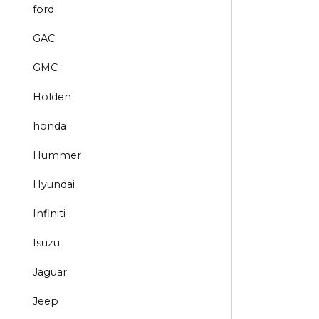
ford
GAC
GMC
Holden
honda
Hummer
Hyundai
Infiniti
Isuzu
Jaguar
Jeep