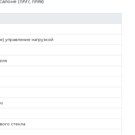
алоне (1997, 1998)
) управление нагрузкой
еля
ию
вого стекла