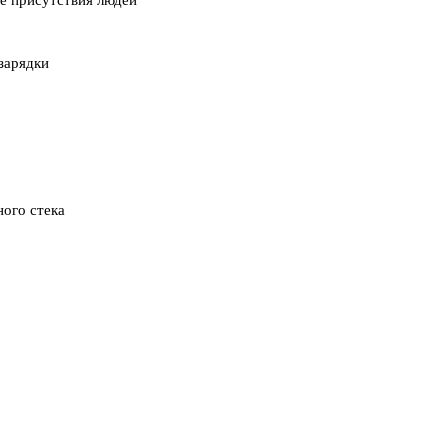
ие присутствия людей
зарядки
ного стека