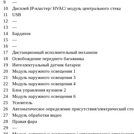
9
—
10
Дисплей IP-кластер/ HVAC/ модуль центрального стека
11
USB
12
—
13
—
14
Бардачок
15
—
16
—
17
Дистанционный исполнительный механизм
18
Освобождение переднего багажника
19
Интеллектуальный датчик батареи
20
Модуль наружного освещения 1
21
Модуль наружного освещения 3
22
Модуль наружного освещения 4
23
Блок управления кузовом 2
24
Модуль наружного освещения 6
25
Усилитель
26
Автоматическое определение присутствия/электрический ст
27
Модуль обработки видео
28
Правая фара
29
—