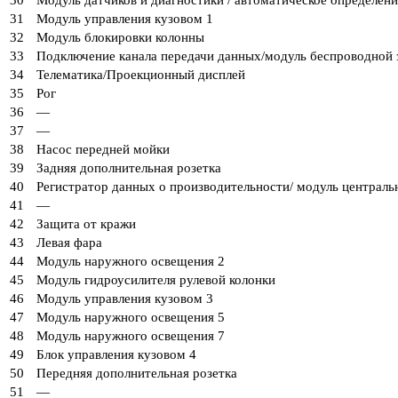
30
Модуль датчиков и диагностики / автоматическое определен
31
Модуль управления кузовом 1
32
Модуль блокировки колонны
33
Подключение канала передачи данных/модуль беспроводной 
34
Телематика/Проекционный дисплей
35
Рог
36
—
37
—
38
Насос передней мойки
39
Задняя дополнительная розетка
40
Регистратор данных о производительности/ модуль централь
41
—
42
Защита от кражи
43
Левая фара
44
Модуль наружного освещения 2
45
Модуль гидроусилителя рулевой колонки
46
Модуль управления кузовом 3
47
Модуль наружного освещения 5
48
Модуль наружного освещения 7
49
Блок управления кузовом 4
50
Передняя дополнительная розетка
51
—