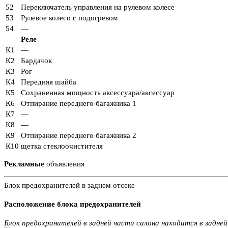
52
Переключатель управления на рулевом колесе
53
Рулевое колесо с подогревом
54
—
Реле
К1
—
К2
Бардачок
К3
Рог
К4
Передняя шайба
К5
Сохраненная мощность аксессуара/аксессуар
К6
Отпирание переднего багажника 1
К7
—
К8
—
К9
Отпирание переднего багажника 2
К10
щетка стеклоочистителя
Рекламные
объявления
Блок предохранителей в заднем отсеке
Расположение блока предохранителей
Блок предохранителей в задней части салона находится в задне