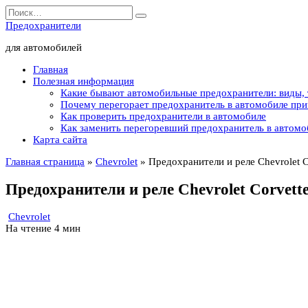
Перейти
Search
к
for:
Предохранители
содержанию
для автомобилей
Главная
Полезная информация
Какие бывают автомобильные предохранители: виды,
Почему перегорает предохранитель в автомобиле пр
Как проверить предохранители в автомобиле
Как заменить перегоревший предохранитель в автомо
Карта сайта
Главная страница
»
Chevrolet
»
Предохранители и реле Chevrolet C
Предохранители и реле Chevrolet Corvette
Chevrolet
На чтение
4 мин