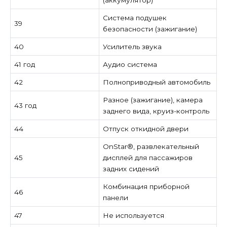
(аккумулятор)
Система подушек
39
безопасности (зажигание)
40
Усилитель звука
41 год
Аудио система
42
Полноприводный автомобиль
Разное (зажигание), камера
43 год
заднего вида, круиз-контроль
44
Отпуск откидной двери
OnStar®, развлекательный
45
дисплей для пассажиров
задних сидений
Комбинация приборной
46
панели
47
Не используется