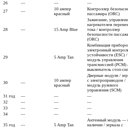
26
—
—
—
10 ампер
Контроллер безопасн
27
—
красный
пассажира (ORC)
Зажигание, управлен
нагревателем переме
28
—
15 Amp Blue
тока / контроллер
безопасности пассаж
(ORC)
Комбинация приборов
электронный контрол
устойчивости (ESC) /
29
5 Amp Tan
модуль управления
трансмиссией (PCM) 
выключатель стоп-си
Дверные модули / зер
10 ампер
с электроприводом /
30
—
красный
модуль рулевого
управления (SCM)
31 год
—
—
—
32
—
—
—
33
—
—
—
34
—
—
—
Антенный модуль — 
35 год
—
5 Amp Tan
наличии / зеркала с