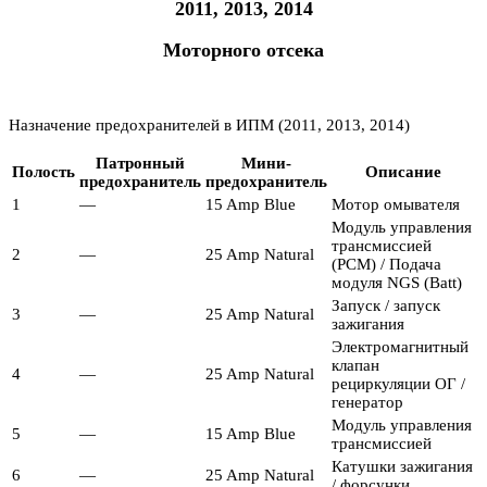
2011, 2013, 2014
Моторного отсека
Назначение предохранителей в ИПМ (2011, 2013, 2014)
Патронный
Мини-
Полость
Описание
предохранитель
предохранитель
1
—
15 Amp Blue
Мотор омывателя
Модуль управления
трансмиссией
2
—
25 Amp Natural
(PCM) / Подача
модуля NGS (Batt)
Запуск / запуск
3
—
25 Amp Natural
зажигания
Электромагнитный
клапан
4
—
25 Amp Natural
рециркуляции ОГ /
генератор
Модуль управления
5
—
15 Amp Blue
трансмиссией
Катушки зажигания
6
—
25 Amp Natural
/ форсунки