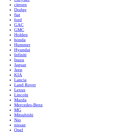
citroen
Dodge
fiat
ford
GAC
GMC
Holden
honda
Hummer
Hyundai
Infiniti
Isuzu
Jaguar
Jeep
KIA
Lancia
Land Rover
Lexus
Lincoln
Mazda
Mercedes-Benz
MG
Mitsubishi
Nio
nissan
Opel