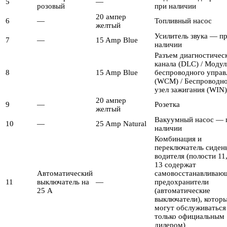
5
—
розовый
при наличии
20 ампер
6
—
Топливный насос
желтый
Усилитель звука — п
7
—
15 Amp Blue
наличии
Разъем диагностичес
канала (DLC) / Модул
8
15 Amp Blue
беспроводного управ
(WCM) / Беспроводн
узел зажигания (WIN)
20 ампер
9
—
Розетка
желтый
Вакуумный насос — 
10
—
25 Amp Natural
наличии
Комбинация и
переключатель сиден
водителя (полости 11,
13 содержат
Автоматический
самовосстанавливаю
11
выключатель на
—
предохранители
25 А
(автоматические
выключатели), котор
могут обслуживаться
только официальным
дилером)