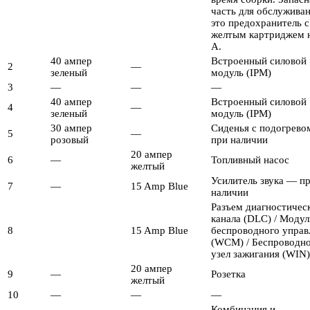
часть для обслужива
это предохранитель с
желтым картриджем 
А.
40 ампер
Встроенный силовой
2
—
зеленый
модуль (IPM)
3
—
—
—
40 ампер
Встроенный силовой
4
—
зеленый
модуль (IPM)
30 ампер
Сиденья с подогрев
5
—
розовый
при наличии
20 ампер
6
—
Топливный насос
желтый
Усилитель звука — п
7
—
15 Amp Blue
наличии
Разъем диагностичес
канала (DLC) / Модул
8
15 Amp Blue
беспроводного управ
(WCM) / Беспроводн
узел зажигания (WIN)
20 ампер
9
—
Розетка
желтый
10
—
—
—
Комбинация и