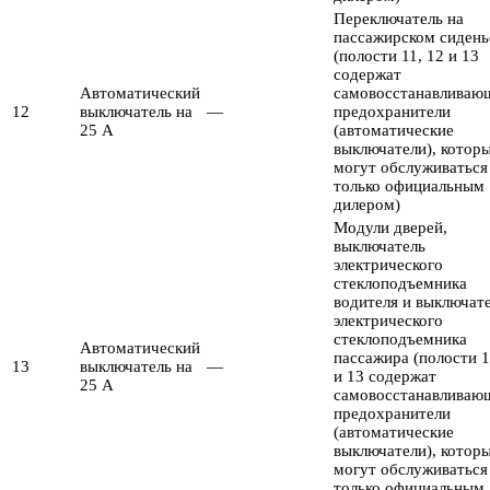
Переключатель на
пассажирском сидень
(полости 11, 12 и 13
содержат
Автоматический
самовосстанавливаю
12
выключатель на
—
предохранители
25 А
(автоматические
выключатели), котор
могут обслуживаться
только официальным
дилером)
Модули дверей,
выключатель
электрического
стеклоподъемника
водителя и выключат
электрического
стеклоподъемника
Автоматический
пассажира (полости 1
13
выключатель на
—
и 13 содержат
25 А
самовосстанавливаю
предохранители
(автоматические
выключатели), котор
могут обслуживаться
только официальным