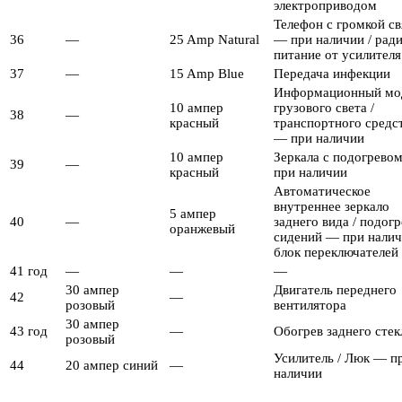
электроприводом
Телефон с громкой с
36
—
25 Amp Natural
— при наличии / ради
питание от усилителя
37
—
15 Amp Blue
Передача инфекции
Информационный мо
10 ампер
грузового света /
38
—
красный
транспортного средс
— при наличии
10 ампер
Зеркала с подогрево
39
—
красный
при наличии
Автоматическое
внутреннее зеркало
5 ампер
40
—
заднего вида / подогр
оранжевый
сидений — при налич
блок переключателей
41 год
—
—
—
30 ампер
Двигатель переднего
42
—
розовый
вентилятора
30 ампер
43 год
—
Обогрев заднего стек
розовый
Усилитель / Люк — п
44
20 ампер синий
—
наличии