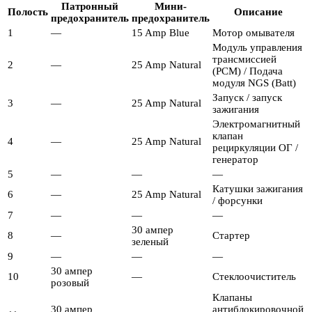
Патронный
Мини-
Полость
Описание
предохранитель
предохранитель
1
—
15 Amp Blue
Мотор омывателя
Модуль управления
трансмиссией
2
—
25 Amp Natural
(PCM) / Подача
модуля NGS (Batt)
Запуск / запуск
3
—
25 Amp Natural
зажигания
Электромагнитный
клапан
4
—
25 Amp Natural
рециркуляции ОГ /
генератор
5
—
—
—
Катушки зажигания
6
—
25 Amp Natural
/ форсунки
7
—
—
—
30 ампер
8
—
Стартер
зеленый
9
—
—
—
30 ампер
10
—
Стеклоочиститель
розовый
Клапаны
30 ампер
антиблокировочной