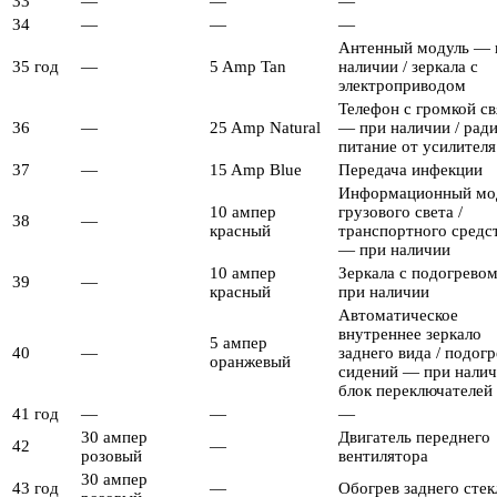
33
—
—
—
34
—
—
—
Антенный модуль — 
35 год
—
5 Amp Tan
наличии / зеркала с
электроприводом
Телефон с громкой с
36
—
25 Amp Natural
— при наличии / ради
питание от усилителя
37
—
15 Amp Blue
Передача инфекции
Информационный мо
10 ампер
грузового света /
38
—
красный
транспортного средс
— при наличии
10 ампер
Зеркала с подогрево
39
—
красный
при наличии
Автоматическое
внутреннее зеркало
5 ампер
40
—
заднего вида / подогр
оранжевый
сидений — при налич
блок переключателей
41 год
—
—
—
30 ампер
Двигатель переднего
42
—
розовый
вентилятора
30 ампер
43 год
—
Обогрев заднего стек