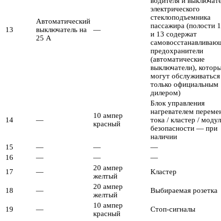
водителя и выключат
электрического
стеклоподъемника
Автоматический
пассажира (полости 1
13
выключатель на
—
и 13 содержат
25 А
самовосстанавливаю
предохранители
(автоматические
выключатели), котор
могут обслуживаться
только официальным
дилером)
Блок управления
нагревателем переме
10 ампер
14
—
тока / кластер / моду
красный
безопасности — при
наличии
15
—
—
—
16
—
—
—
20 ампер
17
—
Кластер
желтый
20 ампер
18
—
Выбираемая розетка
желтый
10 ампер
19
—
Стоп-сигналы
красный