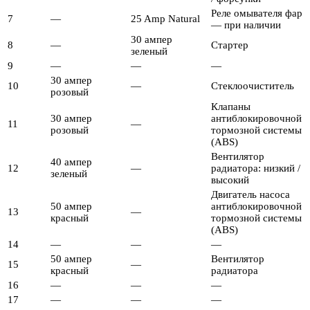
Реле омывателя фар
7
—
25 Amp Natural
— при наличии
30 ампер
8
—
Стартер
зеленый
9
—
—
—
30 ампер
10
—
Стеклоочиститель
розовый
Клапаны
30 ампер
антиблокировочной
11
—
розовый
тормозной системы
(ABS)
Вентилятор
40 ампер
12
—
радиатора: низкий /
зеленый
высокий
Двигатель насоса
50 ампер
антиблокировочной
13
—
красный
тормозной системы
(ABS)
14
—
—
—
50 ампер
Вентилятор
15
—
красный
радиатора
16
—
—
—
17
—
—
—