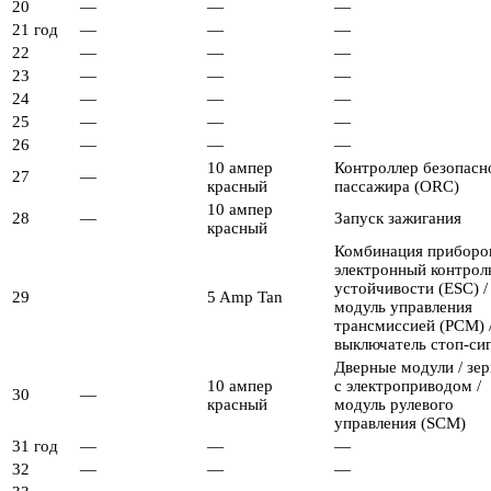
20
—
—
—
21 год
—
—
—
22
—
—
—
23
—
—
—
24
—
—
—
25
—
—
—
26
—
—
—
10 ампер
Контроллер безопасн
27
—
красный
пассажира (ORC)
10 ампер
28
—
Запуск зажигания
красный
Комбинация приборов
электронный контрол
устойчивости (ESC) /
29
5 Amp Tan
модуль управления
трансмиссией (PCM) 
выключатель стоп-си
Дверные модули / зер
10 ампер
с электроприводом /
30
—
красный
модуль рулевого
управления (SCM)
31 год
—
—
—
32
—
—
—