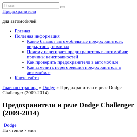
Перейти
Search
к
for:
Предохранители
содержанию
для автомобилей
Главная
Полезная информация
Какие бывают автомобильные предохранители:
виды, типы, номинал
Почему перегорает предохранитель в автомобиле
причины неисправностей
Как проверить предохранители в автомобиле
Как заменить перегоревший предохранитель в
автомобиле
Карта сайта
Главная страница
»
Dodge
»
Предохранители и реле Dodge
Challenger (2009-2014)
Предохранители и реле Dodge Challenger
(2009-2014)
Dodge
На чтение
7 мин