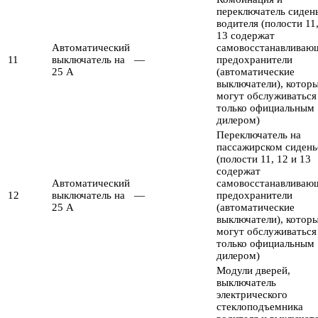
переключатель сиден
водителя (полости 11,
13 содержат
Автоматический
самовосстанавливаю
11
выключатель на
—
предохранители
25 А
(автоматические
выключатели), котор
могут обслуживаться
только официальным
дилером)
Переключатель на
пассажирском сидень
(полости 11, 12 и 13
содержат
Автоматический
самовосстанавливаю
12
выключатель на
—
предохранители
25 А
(автоматические
выключатели), котор
могут обслуживаться
только официальным
дилером)
Модули дверей,
выключатель
электрического
стеклоподъемника