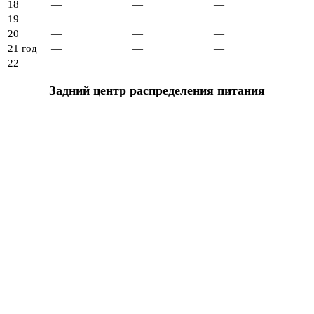
18
—
—
—
19
—
—
—
20
—
—
—
21 год
—
—
—
22
—
—
—
Задний центр распределения питания