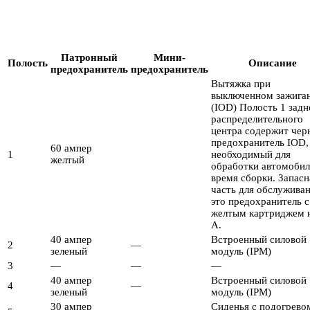
Патронный
Мини-
Полость
Описание
предохранитель
предохранитель
Вытяжка при
выключенном зажига
(IOD) Полость 1 задн
распределительного
центра содержит чер
предохранитель IOD,
60 ампер
1
необходимый для
желтый
обработки автомобил
время сборки. Запасн
часть для обслужива
это предохранитель с
желтым картриджем 
А.
40 ампер
Встроенный силовой
2
—
зеленый
модуль (IPM)
3
—
—
—
40 ампер
Встроенный силовой
4
—
зеленый
модуль (IPM)
30 ампер
Сиденья с подогрев