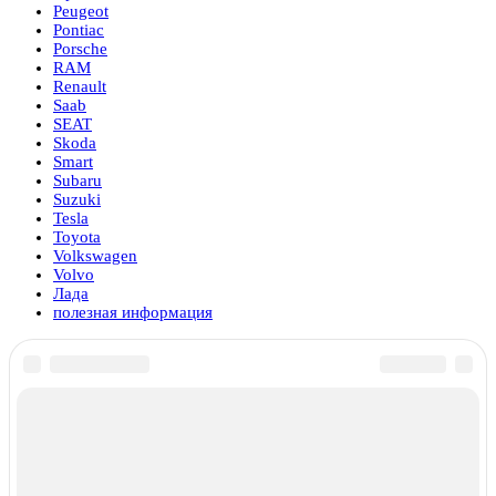
Peugeot
Pontiac
Porsche
RAM
Renault
Saab
SEAT
Skoda
Smart
Subaru
Suzuki
Tesla
Toyota
Volkswagen
Volvo
Лада
полезная информация
Вам также может понравиться