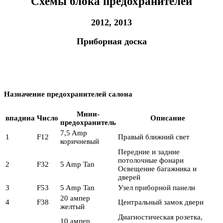
Схемы блока предохранителей
2012, 2013
Приборная доска
Назначение предохранителей салона
Мини-
впадина
Число
Описание
предохранитель
7,5 Amp
1
F12
Правый ближний свет
коричневый
Передние и задние
потолочные фонари
2
F32
5 Amp Tan
Освещение багажника и
дверей
3
F53
5 Amp Tan
Узел приборной панели
20 ампер
4
F38
Центральный замок двери
желтый
Диагностическая розетка,
10 ампер