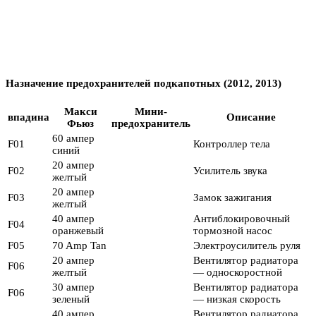
Назначение предохранителей подкапотных (2012, 2013)
Макси
Мини-
впадина
Описание
Фьюз
предохранитель
60 ампер
F01
Контроллер тела
синий
20 ампер
F02
Усилитель звука
желтый
20 ампер
F03
Замок зажигания
желтый
40 ампер
Антиблокировочный
F04
оранжевый
тормозной насос
F05
70 Amp Tan
Электроусилитель руля
20 ампер
Вентилятор радиатора
F06
желтый
— односкоростной
30 ампер
Вентилятор радиатора
F06
зеленый
— низкая скорость
40 ампер
Вентилятор радиатора