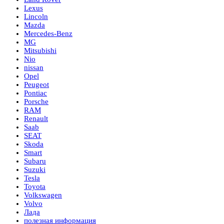
Lexus
Lincoln
Mazda
Mercedes-Benz
MG
Mitsubishi
Nio
nissan
Opel
Peugeot
Pontiac
Porsche
RAM
Renault
Saab
SEAT
Skoda
Smart
Subaru
Suzuki
Tesla
Toyota
Volkswagen
Volvo
Лада
полезная информация