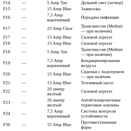
F14
—
5 Amp Tan
Дальний свет (затвор)
F15
—
15 Amp Blue
Зажигалка
7,5 Amp
F16
—
Передача инфекции
коричневый
Трансмиссия (Multiair
F17
—
25 Amp Clear
— при наличии)
F17
—
15 Amp Blue
Силовой агрегат
F18
—
15 Amp Blue
Силовой агрегат
Трансмиссия (Multiair
F18
—
5 Amp Tan
— при наличии)
7,5 Amp
Кондиционирование
F19
—
коричневый
воздуха
Сиденья с подогревом
F20
—
15 Amp Blue
— при наличии
F21
—
15 Amp Blue
Топливный насос
20 ампер
F22
—
Силовой агрегат
желтый
20 ампер
Антиблокировочные
F23
—
желтый
тормозные клапаны
7,5 Amp
Система контроля
F24
—
коричневый
устойчивости
Противотуманные
F30
—
15 Amp Blue
фары