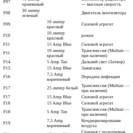
F07
оранжевый
— высокая скорость
30 ампер
F08
Двигатель вентилятора
зеленый
10 ампер
F09
Силовой агрегат
красный
10 ампер
F10
рожок
красный
F11
15 Amp Blue
Силовой агрегат
10 ампер
Трансмиссия (Multiair —
F11
красный
при наличии)
F14
5 Amp Tan
Дальний свет (Затвор)
F15
15 Amp Blue
Зажигалка
7,5 Amp
F16
Передача инфекции
коричневый
Трансмиссия (Multiair —
F17
25 ампер белый
при наличии)
F17
15 Amp Blue
Силовой агрегат
F18
15 Amp Blue
Силовой агрегат
Трансмиссия (Multiair —
F18
5 Amp Tan
при наличии)
7,5 Amp
Кондиционирование
F19
коричневый
воздуха
Сиденья с подогревом