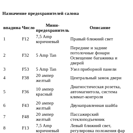
Назначение предохранителей салона
Мини-
впадина
Число
Описание
предохранитель
7,5 Amp
1
F12
Правый ближний свет
коричневый
Передние и задние
потолочные фонари
2
F32
5 Amp Tan
Освещение багажника и
дверей
3
F53
5 Amp Tan
Узел приборной панели
20 ампер
4
F38
Центральный замок двери
желтый
Диагностическая розетка,
10 ампер
5
F36
автомагнитола, система
красный
климат-контроля
20 ампер
6
F43
Двунаправленная шайба
желтый
20 ампер
Пассажирский
7
F48
желтый
стеклоподъемник
7,5 Amp
Левый ближний свет,
8
F13
коричневый
регулировка положения фар