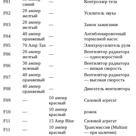
F01
—
Контроллер тела
синий
20 ампер
F02
—
Усилитель звука
желтый
20 ампер
F03
—
Замок зажигания
желтый
40 ампер
Антиблокировочный
F04
—
оранжевый
тормозной насос
F05
70 Amp Tan
—
Электроусилитель руля
20 ампер
Вентилятор радиатора
F06
—
желтый
— односкоростной
30 ампер
Вентилятор радиатора
F06
—
зеленый
— низкая скорость
40 ампер
Вентилятор радиатора
F07
—
оранжевый
— высокая скорость
40 ампер
F08
—
Двигатель вентилятора
оранжевый
10 ампер
F09
—
Силовой агрегат
красный
10 ампер
F10
—
рожок
красный
F11
—
15 Amp Blue
Силовой агрегат
10 ампер
Трансмиссия (Multiair
F11
—
красный
— при наличии)