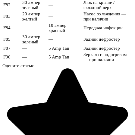
30 ампер
Люк на крыше /
F82
—
зеленый
складной верх
20 ампер
Насос охлаждения —
F83
—
желтый
при наличии
10 ампер
F84
—
Передача инфекции
красный
30 ампер
F85
—
Задний дефростер
зеленый
F87
—
5 Amp Tan
Задний дефростер
Зеркала с подогревом
F90
—
5 Amp Tan
— при наличии
Оцените статью