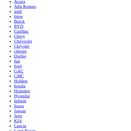
Acura
Alfa Romeo
audi
bmw
Buick
BYD
Cadillac
Chery
Chevrolet
Chrysler
citroen
Dodge
fiat
ford
GAC
GMC
Holden
honda
Hummer
Hyundai
Infiniti
Isuzu
Jaguar
Jeep
KIA
Lancia
Land Rover