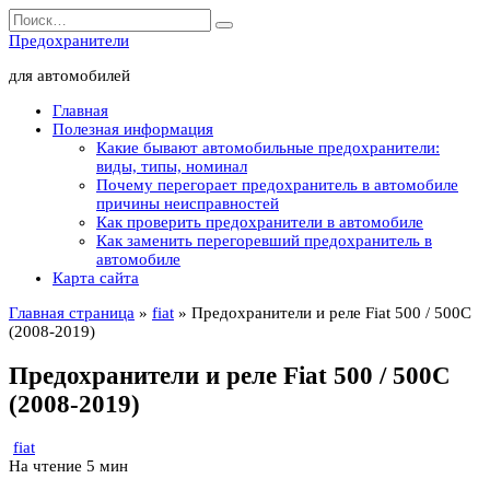
Перейти
Search
к
for:
Предохранители
содержанию
для автомобилей
Главная
Полезная информация
Какие бывают автомобильные предохранители:
виды, типы, номинал
Почему перегорает предохранитель в автомобиле
причины неисправностей
Как проверить предохранители в автомобиле
Как заменить перегоревший предохранитель в
автомобиле
Карта сайта
Главная страница
»
fiat
»
Предохранители и реле Fiat 500 / 500C
(2008-2019)
Предохранители и реле Fiat 500 / 500C
(2008-2019)
fiat
На чтение
5 мин