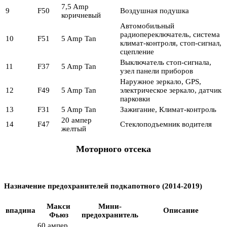
7,5 Amp
9
F50
Воздушная подушка
коричневый
Автомобильный
радиопереключатель, система
10
F51
5 Amp Tan
климат-контроля, стоп-сигнал,
сцепление
Выключатель стоп-сигнала,
11
F37
5 Amp Tan
узел панели приборов
Наружное зеркало, GPS,
12
F49
5 Amp Tan
электрическое зеркало, датчик
парковки
13
F31
5 Amp Tan
Зажигание, Климат-контроль
20 ампер
14
F47
Стеклоподъемник водителя
желтый
Моторного отсека
Назначение предохранителей подкапотного (2014-2019)
Макси
Мини-
впадина
Описание
Фьюз
предохранитель
60 ампер