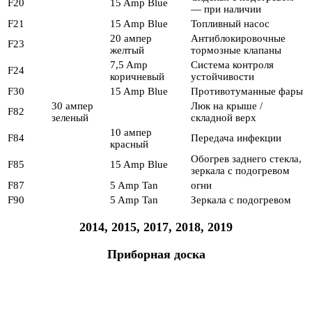
F20
15 Amp Blue
— при наличии
F21
15 Amp Blue
Топливный насос
20 ампер
Антиблокировочные
F23
желтый
тормозные клапаны
7,5 Amp
Система контроля
F24
коричневый
устойчивости
F30
15 Amp Blue
Противотуманные фары
30 ампер
Люк на крыше /
F82
зеленый
складной верх
10 ампер
F84
Передача инфекции
красный
Обогрев заднего стекла,
F85
15 Amp Blue
зеркала с подогревом
F87
5 Amp Tan
огни
F90
5 Amp Tan
Зеркала с подогревом
2014, 2015, 2017, 2018, 2019
Приборная доска