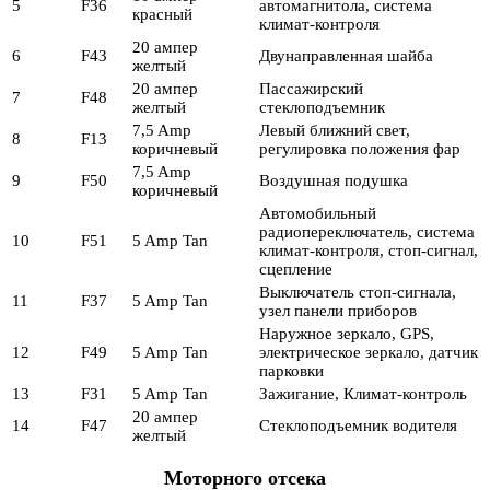
5
F36
автомагнитола, система
красный
климат-контроля
20 ампер
6
F43
Двунаправленная шайба
желтый
20 ампер
Пассажирский
7
F48
желтый
стеклоподъемник
7,5 Amp
Левый ближний свет,
8
F13
коричневый
регулировка положения фар
7,5 Amp
9
F50
Воздушная подушка
коричневый
Автомобильный
радиопереключатель, система
10
F51
5 Amp Tan
климат-контроля, стоп-сигнал,
сцепление
Выключатель стоп-сигнала,
11
F37
5 Amp Tan
узел панели приборов
Наружное зеркало, GPS,
12
F49
5 Amp Tan
электрическое зеркало, датчик
парковки
13
F31
5 Amp Tan
Зажигание, Климат-контроль
20 ампер
14
F47
Стеклоподъемник водителя
желтый
Моторного отсека