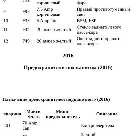
коричневый
фара
7,5 Amp
Правый противотуманный
9
F93
коричневый
свет
10
F33
5 Amp Tan
BSM, ESP
Стекло заднего левого
11
F34
20 ампер желтый
пассажира
Окно заднего правого
12
F49
20 ампер желтый
пассажира
2016
Предохранители под капотом (2016)
Назначение предохранителей подкапотного (2016)
Макси
Мини-
впадина
Описание
Фьюз
предохранитель
70 Amp
F01
—
Контроллер тела
Tan
Задний