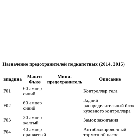
Назначение предохранителей подкапотных (2014, 2015)
Макси
Мини-
впадина
Описание
Фьюз
предохранитель
60 ампер
F01
Контроллер тела
синий
Задний
60 ампер
F02
распределительный блок
синий
кузовного контроллера
20 ампер
F03
Замок зажигания
желтый
40 ампер
Антиблокировочный
F04
оранжевый
тормозной насос