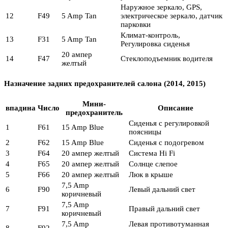
Наружное зеркало, GPS,
12
F49
5 Amp Tan
электрическое зеркало, датчик
парковки
Климат-контроль,
13
F31
5 Amp Tan
Регулировка сиденья
20 ампер
14
F47
Стеклоподъемник водителя
желтый
Назначение задних предохранителей салона (2014, 2015)
Мини-
впадина
Число
Описание
предохранитель
Сиденья с регулировкой
1
F61
15 Amp Blue
поясницы
2
F62
15 Amp Blue
Сиденья с подогревом
3
F64
20 ампер желтый
Система Hi Fi
4
F65
20 ампер желтый
Солнце слепое
5
F66
20 ампер желтый
Люк в крыше
7,5 Amp
6
F90
Левый дальний свет
коричневый
7,5 Amp
7
F91
Правый дальний свет
коричневый
7,5 Amp
Левая противотуманная
8
F92