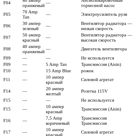
40 ампер
Антиблокировочный
F04
—
оранжевый
тормозной насос
70 Amp
F05
—
Электроусилитель руля
Tan
30 ампер
Вентилятор радиатора —
F06
—
зеленый
низкая скорость
50 ампер
Вентилятор радиатора —
F07
—
красный
высокая скорость
40 ампер
F08
—
Двигатель вентилятора
оранжевый
F09
—
—
Не используется
F09
—
5 Amp Tan
Трансмиссия (Aisin)
F10
—
15 Amp Blue
рожок
10 ампер
F11
—
Силовой агрегат
красный
20 ампер
F14
—
Розетка 115V
желтый
F15
—
—
Не используется
10 ампер
F15
—
Трансмиссия (Aisin)
красный
7,5 Amp
Трансмиссия
F16
—
коричневый
Трансмиссия
10 ампер
F17
—
Силовой агрегат
красный