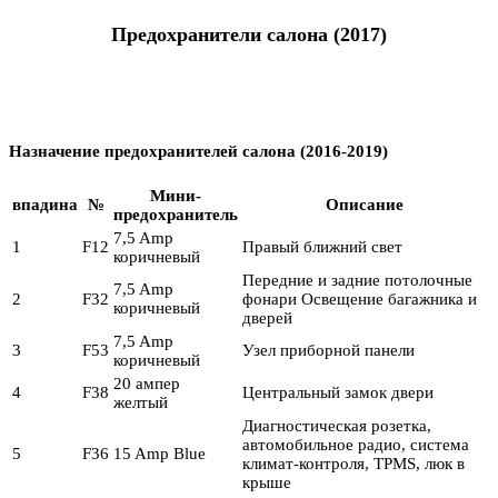
Предохранители салона (2017)
Назначение предохранителей салона (2016-2019)
Мини-
впадина
№
Описание
предохранитель
7,5 Amp
1
F12
Правый ближний свет
коричневый
Передние и задние потолочные
7,5 Amp
2
F32
фонари Освещение багажника и
коричневый
дверей
7,5 Amp
3
F53
Узел приборной панели
коричневый
20 ампер
4
F38
Центральный замок двери
желтый
Диагностическая розетка,
автомобильное радио, система
5
F36
15 Amp Blue
климат-контроля, TPMS, люк в
крыше