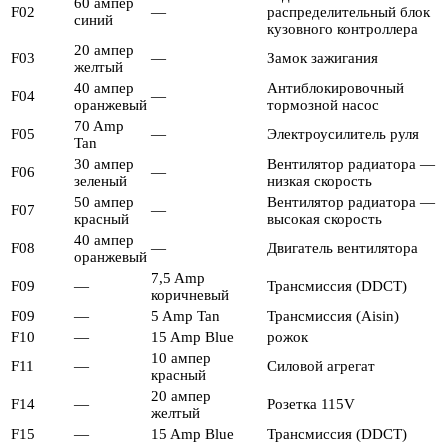
60 ампер
F02
—
распределительный блок
синий
кузовного контроллера
20 ампер
F03
—
Замок зажигания
желтый
40 ампер
Антиблокировочный
F04
—
оранжевый
тормозной насос
70 Amp
F05
—
Электроусилитель руля
Tan
30 ампер
Вентилятор радиатора —
F06
—
зеленый
низкая скорость
50 ампер
Вентилятор радиатора —
F07
—
красный
высокая скорость
40 ампер
F08
—
Двигатель вентилятора
оранжевый
7,5 Amp
F09
—
Трансмиссия (DDCT)
коричневый
F09
—
5 Amp Tan
Трансмиссия (Aisin)
F10
—
15 Amp Blue
рожок
10 ампер
F11
—
Силовой агрегат
красный
20 ампер
F14
—
Розетка 115V
желтый
F15
—
15 Amp Blue
Трансмиссия (DDCT)