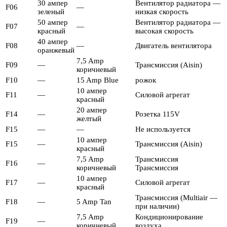
30 ампер
Вентилятор радиатора —
F06
—
зеленый
низкая скорость
50 ампер
Вентилятор радиатора —
F07
—
красный
высокая скорость
40 ампер
F08
—
Двигатель вентилятора
оранжевый
7,5 Amp
F09
—
Трансмиссия (Aisin)
коричневый
F10
—
15 Amp Blue
рожок
10 ампер
F11
—
Силовой агрегат
красный
20 ампер
F14
—
Розетка 115V
желтый
F15
—
—
Не используется
10 ампер
F15
—
Трансмиссия (Aisin)
красный
7,5 Amp
Трансмиссия
F16
—
коричневый
Трансмиссия
10 ампер
F17
—
Силовой агрегат
красный
Трансмиссия (Multiair —
F18
—
5 Amp Tan
при наличии)
7,5 Amp
Кондиционирование
F19
—
коричневый
воздуха