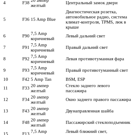
20 ампер
4
F38
Центральный замок двери
желтый
Диагностическая розетка,
автомобильное радио, система
5
F36
15 Amp Blue
климат-контроля, TPMS, люк в
крыше
7,5 Amp
6
F90
Левый дальний свет
коричневый
7,5 Amp
7
F91
Правый дальний свет
коричневый
7,5 Amp
8
F92
Левая противотуманная фара
коричневый
7,5 Amp
9
F93
Правый противотуманный свет
коричневый
10
F42
5 Amp Tan
BSM, ESP
20 ампер
Стекло заднего левого
11
F33
желтый
пассажира
20 ампер
12
F34
Окно заднего правого пассажира
желтый
20 ампер
13
F43
Двунаправленная шайба
желтый
20 ампер
14
F48
Пассажирский стеклоподъемник
желтый
7,5 Amp
Левый ближний свет,
15
F13