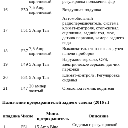
коричневый
регулировка положения фар
7,5 Amp
16
F50
Воздушная подушка
коричневый
Автомобильный
радиопереключатель, система
климат-контроля, стоп-сигнал,
17
F51
5 Amp Tan
сцепление, задний ход, люк,
датчик парковки, камера заднего
вида
7,5 Amp
Выключатель стоп-сигнала, узел
18
F37
коричневый
панели приборов
Наружное зеркало, GPS,
19
F49
5 Amp Tan
электрическое зеркало, датчик
парковки
Климат-контроль, Регулировка
20
F31
5 Amp Tan
сиденья
20 ампер
21
F47
Стеклоподъемник водителя
желтый
Назначение предохранителей заднего салона (2016 г.)
Мини-
впадина
Число
Описание
предохранитель
Сиденья с регулировкой
1
F61
15 Amp Blue