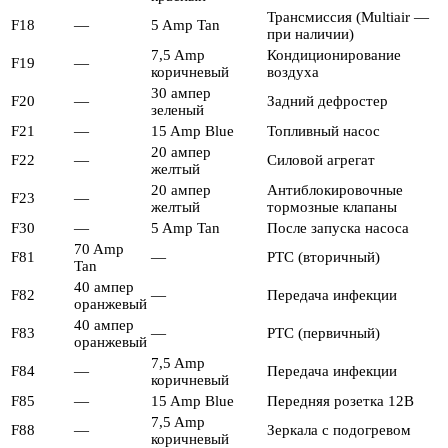
Трансмиссия (Multiair —
F18
—
5 Amp Tan
при наличии)
7,5 Amp
Кондиционирование
F19
—
коричневый
воздуха
30 ампер
F20
—
Задний дефростер
зеленый
F21
—
15 Amp Blue
Топливный насос
20 ампер
F22
—
Силовой агрегат
желтый
20 ампер
Антиблокировочные
F23
—
желтый
тормозные клапаны
F30
—
5 Amp Tan
После запуска насоса
70 Amp
F81
—
PTC (вторичный)
Tan
40 ампер
F82
—
Передача инфекции
оранжевый
40 ампер
F83
—
PTC (первичный)
оранжевый
7,5 Amp
F84
—
Передача инфекции
коричневый
F85
—
15 Amp Blue
Передняя розетка 12В
7,5 Amp
F88
—
Зеркала с подогревом
коричневый