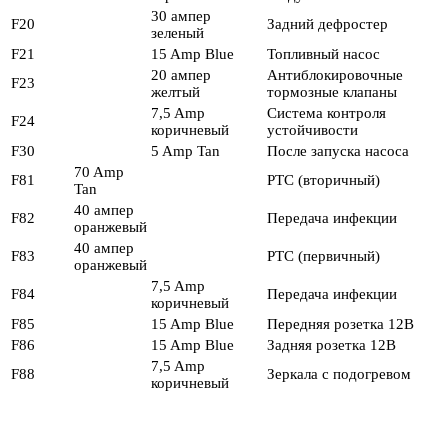
30 ампер
F20
Задний дефростер
зеленый
F21
15 Amp Blue
Топливный насос
20 ампер
Антиблокировочные
F23
желтый
тормозные клапаны
7,5 Amp
Система контроля
F24
коричневый
устойчивости
F30
5 Amp Tan
После запуска насоса
70 Amp
F81
PTC (вторичный)
Tan
40 ампер
F82
Передача инфекции
оранжевый
40 ампер
F83
PTC (первичный)
оранжевый
7,5 Amp
F84
Передача инфекции
коричневый
F85
15 Amp Blue
Передняя розетка 12В
F86
15 Amp Blue
Задняя розетка 12В
7,5 Amp
F88
Зеркала с подогревом
коричневый