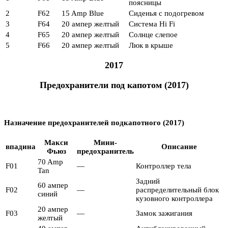
поясницы
2
F62
15 Amp Blue
Сиденья с подогревом
3
F64
20 ампер желтый
Система Hi Fi
4
F65
20 ампер желтый
Солнце слепое
5
F66
20 ампер желтый
Люк в крыше
2017
Предохранители под капотом (2017)
Назначение предохранителей подкапотного (2017)
Макси
Мини-
впадина
Описание
Фьюз
предохранитель
70 Amp
F01
—
Контроллер тела
Tan
Задний
60 ампер
F02
—
распределительный блок
синий
кузовного контроллера
20 ампер
F03
—
Замок зажигания
желтый