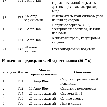
17
F51
5 Amp Tan
сцепление, задний ход, люк,
датчик парковки, камера заднего
вида
7,5 Amp
Выключатель стоп-сигнала, узел
18
F37
коричневый
панели приборов
Наружное зеркало, GPS,
19
F49
5 Amp Tan
электрическое зеркало, датчик
парковки
Климат-контроль, Регулировка
20
F31
5 Amp Tan
сиденья
20 ампер
21
F47
Стеклоподъемник водителя
желтый
Назначение предохранителей заднего салона (2017 г.)
Мини-
впадина
Число
Описание
предохранитель
Сиденья с регулировкой
1
F61
15 Amp Blue
поясницы
2
F62
15 Amp Blue
Сиденья с подогревом
3
F64
20 ампер желтый
Система Hi Fi
4
F65
20 ампер желтый
Солнце слепое
5
F66
20 ампер желтый
Люк в крыше