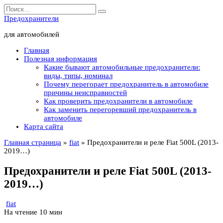
Перейти
Search
к
for:
Предохранители
содержанию
для автомобилей
Главная
Полезная информация
Какие бывают автомобильные предохранители:
виды, типы, номинал
Почему перегорает предохранитель в автомобиле
причины неисправностей
Как проверить предохранители в автомобиле
Как заменить перегоревший предохранитель в
автомобиле
Карта сайта
Главная страница
»
fiat
»
Предохранители и реле Fiat 500L (2013-
2019…)
Предохранители и реле Fiat 500L (2013-
2019…)
fiat
На чтение
10 мин