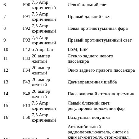
7,5 Amp
6
F90
Левый дальний свет
коричневый
7,5 Amp
7
F91
Правый дальний свет
коричневый
7,5 Amp
8
F92
Левая противотуманная фара
коричневый
7,5 Amp
9
F93
Правый противотуманный свет
коричневый
10
F42
5 Amp Tan
BSM, ESP
20 ампер
Стекло заднего левого
11
F33
желтый
пассажира
20 ампер
12
F34
Окно заднего правого пассажира
желтый
20 ампер
13
F43
Двунаправленная шайба
желтый
20 ампер
14
F48
Пассажирский стеклоподъемник
желтый
7,5 Amp
Левый ближний свет,
15
F13
коричневый
регулировка положения фар
7,5 Amp
16
F50
Воздушная подушка
коричневый
Автомобильный
радиопереключатель, система
климат-контроля, стоп-сигнал,