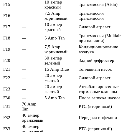
10 ампер
F15
—
Трансмиссия (Aisin)
красный
7,5 Amp
Трансмиссия
F16
—
коричневый
Трансмиссия
10 ампер
F17
—
Силовой агрегат
красный
Трансмиссия (Multiair —
F18
—
5 Amp Tan
при наличии)
7,5 Amp
Кондиционирование
F19
—
коричневый
воздуха
30 ампер
F20
—
Задний дефростер
зеленый
F21
—
15 Amp Blue
Топливный насос
20 ампер
F22
—
Силовой агрегат
желтый
20 ампер
Антиблокировочные
F23
—
желтый
тормозные клапаны
F30
—
5 Amp Tan
После запуска насоса
70 Amp
F81
—
PTC (вторичный)
Tan
40 ампер
F82
—
Передача инфекции
оранжевый
40 ампер
F83
—
PTC (первичный)
оранжевый