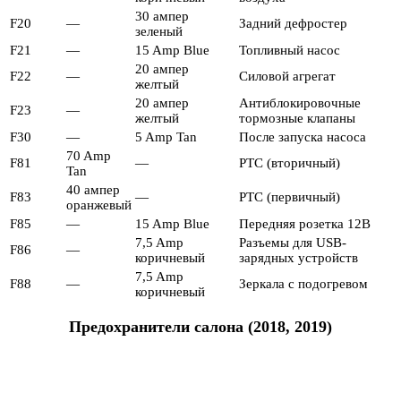
30 ампер
F20
—
Задний дефростер
зеленый
F21
—
15 Amp Blue
Топливный насос
20 ампер
F22
—
Силовой агрегат
желтый
20 ампер
Антиблокировочные
F23
—
желтый
тормозные клапаны
F30
—
5 Amp Tan
После запуска насоса
70 Amp
F81
—
PTC (вторичный)
Tan
40 ампер
F83
—
PTC (первичный)
оранжевый
F85
—
15 Amp Blue
Передняя розетка 12В
7,5 Amp
Разъемы для USB-
F86
—
коричневый
зарядных устройств
7,5 Amp
F88
—
Зеркала с подогревом
коричневый
Предохранители салона (2018, 2019)