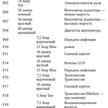
70 Amp
F05
Электроусилитель руля
Tan
30 ампер
Вентилятор радиатора —
F06
зеленый
низкая скорость
50 ампер
Вентилятор радиатора —
F07
красный
высокая скорость
40 ампер
F08
Двигатель вентилятора
оранжевый
7,5 Amp
F09
Передача инфекции
коричневый
F10
15 Amp Blue
рожок
10 ампер
F11
Силовой агрегат
красный
20 ампер
F14
Розетка 115V
желтый
F15
15 Amp Blue
Передача инфекции
7,5 Amp
Трансмиссия
F16
коричневый
Трансмиссия
10 ампер
F17
Силовой агрегат
красный
Трансмиссия (Multiair —
F18
5 Amp Tan
при наличии)
7,5 Amp
Кондиционирование
F19
коричневый
воздуха