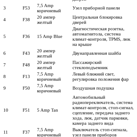
7,5 Amp
3
F53
Узел приборной панели
коричневый
20 ампер
Центральная блокировка
4
F38
желтый
дверей
Диагностическая розетка,
автомагнитола, система
5
F36
15 Amp Blue
климат-контроля, TPMS, люк
на крыше
20 ампер
6
F43
Двунаправленная шайба
желтый
20 ампер
Пассажирский
7
F48
желтый
стеклоподъемник
7,5 Amp
Левый ближний свет,
8
F13
коричневый
регулировка положения фар
7,5 Amp
9
F50
Воздушная подушка
коричневый
Автомобильный
радиопереключатель, система
климат-контроля, стоп-сигнал,
10
F51
5 Amp Tan
сцепление, передача заднего
хода, люк, датчик парковки,
камера заднего вида
7,5 Amp
Выключатель стоп-сигнала,
11
F37
коричневый
узел панели приборов