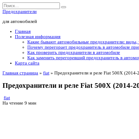
Перейти
Search
к
for:
Предохранители
содержанию
для автомобилей
Главная
Полезная информация
Какие бывают автомобильные предохранители: виды,
Почему перегорает предохранитель в автомобиле пр
Как проверить предохранители в автомобиле
Как заменить перегоревший предохранитель в автомо
Карта сайта
Главная страница
»
fiat
»
Предохранители и реле Fiat 500X (2014
Предохранители и реле Fiat 500X (2014-
fiat
На чтение
9 мин