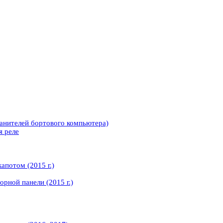
анителей бортового компьютера)
я реле
апотом (2015 г.)
рной панели (2015 г.)