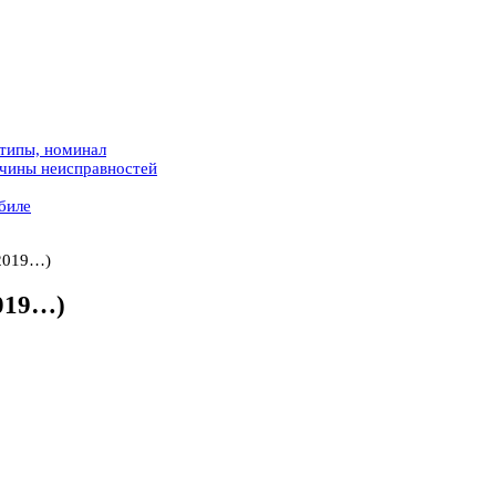
 типы, номинал
ичины неисправностей
биле
-2019…)
2019…)