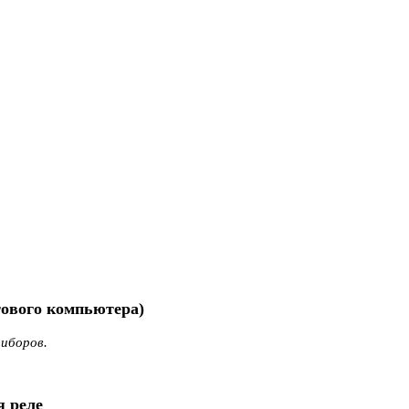
тового компьютера)
риборов.
я реле