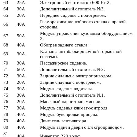
63
25А
Электронный вентилятор 600 Вт 2.
64
30А
Дополнительный отопитель №3.
65
20А
Переднее сиденье с подогревом.
Размораживание лобового стекла с правой
66
40А
стороны.
Модуль управления кузовным оборудованием
67
50А
2.
68
40А
Обогрев заднего стекла.
Клапаны антиблокировочной тормозной
69
30А
системы.
70
30А
Пассажирское сидение.
71
60А
Дополнительный отопитель №2.
72
30А
Задние сиденья с электроприводом.
73
20А
Задние сиденья с подогревом.
74
30А
Модуль сиденья водителя.
75
30А
Дополнительный отопитель №1.
76
20А
Масляный насос трансмиссии.
77
30А
Модуль сиденья климат-контроля.
78
40А
Модуль буксировки прицепа.
79
40А
Двигатель вентилятора.
80
40А
Модуль задней двери с электроприводом.
81
40А
Инвертор 220 вольт.