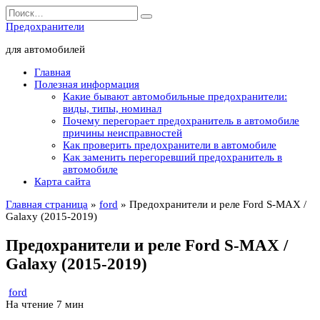
Перейти
Search
к
for:
Предохранители
содержанию
для автомобилей
Главная
Полезная информация
Какие бывают автомобильные предохранители:
виды, типы, номинал
Почему перегорает предохранитель в автомобиле
причины неисправностей
Как проверить предохранители в автомобиле
Как заменить перегоревший предохранитель в
автомобиле
Карта сайта
Главная страница
»
ford
»
Предохранители и реле Ford S-MAX /
Galaxy (2015-2019)
Предохранители и реле Ford S-MAX /
Galaxy (2015-2019)
ford
На чтение
7 мин