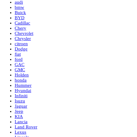
audi
bmw
Buick
BYD
Cadillac
Chery
Chevrolet
Chrysler
citroen
Dodge
fiat
ford
GAC
GMC
Holden
honda
Hummer
Hyundai
Infiniti
Isuzu
Jaguar
Jeep
KIA
Lancia
Land Rover
Lexus