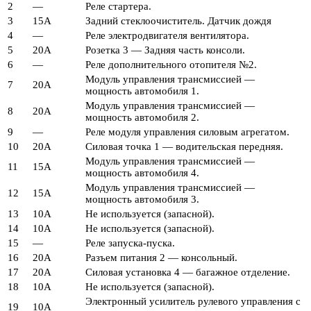
2
—
Реле стартера.
3
15А
Задний стеклоочиститель. Датчик дождя
4
—
Реле электродвигателя вентилятора.
5
20А
Розетка 3 — Задняя часть консоли.
6
—
Реле дополнительного отопителя №2.
Модуль управления трансмиссией —
7
20А
мощность автомобиля 1.
Модуль управления трансмиссией —
8
20А
мощность автомобиля 2.
9
—
Реле модуля управления силовым агрегатом.
10
20А
Силовая точка 1 — водительская передняя.
Модуль управления трансмиссией —
11
15А
мощность автомобиля 4.
Модуль управления трансмиссией —
12
15А
мощность автомобиля 3.
13
10А
Не используется (запасной).
14
10А
Не используется (запасной).
15
—
Реле запуска-пуска.
16
20А
Разъем питания 2 — консольный.
17
20А
Силовая установка 4 — багажное отделение.
18
10А
Не используется (запасной).
Электронный усилитель рулевого управления с
19
10А