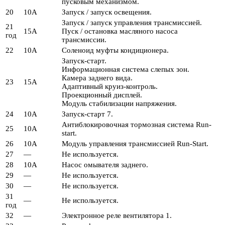
пусковым механизмом.
20
10А
Запуск / запуск освещения.
Запуск / запуск управления трансмиссией.
21
15А
Пуск / остановка масляного насоса
год
трансмиссии.
22
10А
Соленоид муфты кондиционера.
Запуск-старт.
Информационная система слепых зон.
Камера заднего вида.
23
15А
Адаптивный круиз-контроль.
Проекционный дисплей.
Модуль стабилизации напряжения.
24
10А
Запуск-старт 7.
Антиблокировочная тормозная система Run-
25
10А
start.
26
10А
Модуль управления трансмиссией Run-Start.
27
—
Не используется.
28
10А
Насос омывателя заднего.
29
—
Не используется.
30
—
Не используется.
31
—
Не используется.
год
32
—
Электронное реле вентилятора 1.