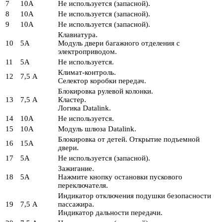
7
10А
Не используется (запасной).
8
10А
Не используется (запасной).
9
10А
Не используется (запасной).
Клавиатура.
10
5А
Модуль двери багажного отделения с
электроприводом.
11
5А
Не используется.
Климат-контроль.
12
7,5 А
Селектор коробки передач.
Блокировка рулевой колонки.
13
7,5 А
Кластер.
Логика Datalink.
14
10А
Не используется.
15
10А
Модуль шлюза Datalink.
Блокировка от детей. Открытие подъемной
16
15А
двери.
17
5А
Не используется (запасной).
Зажигание.
18
5А
Нажмите кнопку остановки пускового
переключателя.
Индикатор отключения подушки безопасности
19
7,5 А
пассажира.
Индикатор дальности передачи.