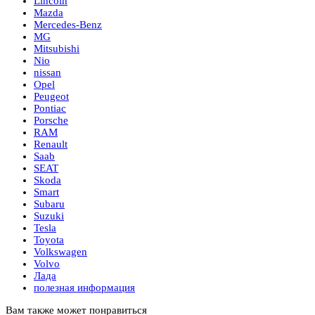
Lincoln
Mazda
Mercedes-Benz
MG
Mitsubishi
Nio
nissan
Opel
Peugeot
Pontiac
Porsche
RAM
Renault
Saab
SEAT
Skoda
Smart
Subaru
Suzuki
Tesla
Toyota
Volkswagen
Volvo
Лада
полезная информация
Вам также может понравиться