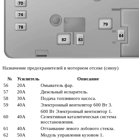
Назначение предохранителей в моторном отсеке (снизу)
№
Усилитель
Описание
56
20А
Омыватель фар.
57
20А
Дизельный испаритель.
58
30А
Подача топливного насоса.
59
40А
Электронный вентилятор 600 Вт 3.
600 Вт Электронный вентилятор 1.
60
40А
Селективная каталитическая система
восстановления.
61
40А
Оттаивание левого лобового стекла.
62
50А
Модуль управления кузовом 1.