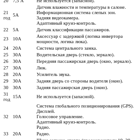
20
7,5 А
Не используется (запасной).
Датчик влажности и температуры в салоне.
21
Информационная система слепых зон.
5А
год
Задняя видеокамера.
Адаптивный круиз-контроль.
22
5А
Датчик классификации пассажиров.
Аксессуар с задержкой (логика инвертора
23
10А
мощности, логика люка).
24
20А
Система центрального замка.
25
30А
Водительская дверь (стекло, зеркало).
26
30А
Передняя пассажирская дверь (окно, зеркало).
27
30А
Люк.
28
20А
Усилитель звука.
29
30А
Задняя дверь со стороны водителя (окно).
30
30А
Задняя пассажирская дверь (окно).
31
15А
Не используется (запасной).
год
Система глобального позиционирования (GPS).
Дисплей.
32
10А
Голосовое управление.
Адаптивный круиз-контроль.
Радио.
33
20А
Радио.