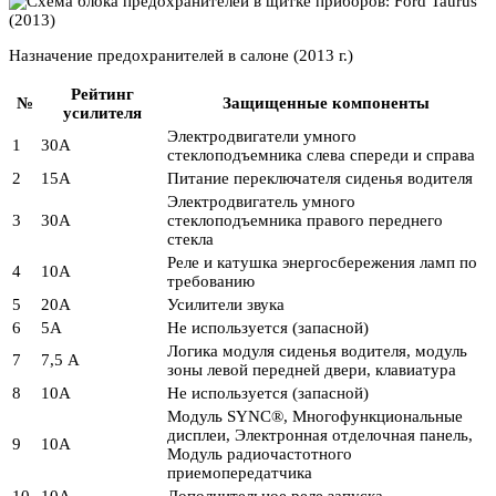
Назначение предохранителей в салоне (2013 г.)
Рейтинг
№
Защищенные компоненты
усилителя
Электродвигатели умного
1
30А
стеклоподъемника слева спереди и справа
2
15А
Питание переключателя сиденья водителя
Электродвигатель умного
3
30А
стеклоподъемника правого переднего
стекла
Реле и катушка энергосбережения ламп по
4
10А
требованию
5
20А
Усилители звука
6
5А
Не используется (запасной)
Логика модуля сиденья водителя, модуль
7
7,5 А
зоны левой передней двери, клавиатура
8
10А
Не используется (запасной)
Модуль SYNC®, Многофункциональные
дисплеи, Электронная отделочная панель,
9
10А
Модуль радиочастотного
приемопередатчика
10
10А
Дополнительное реле запуска