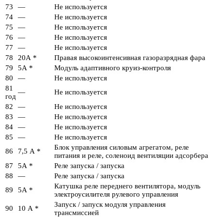
73
—
Не используется
74
—
Не используется
75
—
Не используется
76
—
Не используется
77
—
Не используется
78
20А *
Правая высокоинтенсивная газоразрядная фара
79
5А *
Модуль адаптивного круиз-контроля
80
—
Не используется
81
—
Не используется
год
82
—
Не используется
83
—
Не используется
84
—
Не используется
85
—
Не используется
Блок управления силовым агрегатом, реле
86
7,5 А *
питания и реле, соленоид вентиляции адсорбера
87
5А *
Реле запуска / запуска
88
—
Реле запуска / запуска
Катушка реле переднего вентилятора, модуль
89
5А *
электроусилителя рулевого управления
Запуск / запуск модуля управления
90
10 А *
трансмиссией