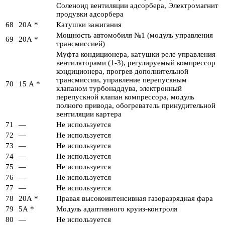
Соленоид вентиляции адсорбера, Электромагнит
продувки адсорбера
68
20А *
Катушки зажигания
Мощность автомобиля №1 (модуль управления
69
20А *
трансмиссией)
Муфта кондиционера, катушки реле управления
вентиляторами (1-3), регулируемый компрессор
кондиционера, прогрев дополнительной
трансмиссии, управление перепускным
70
15 А *
клапаном турбонаддува, электронный
перепускной клапан компрессора, модуль
полного привода, обогреватель принудительной
вентиляции картера
71
—
Не используется
72
—
Не используется
73
—
Не используется
74
—
Не используется
75
—
Не используется
76
—
Не используется
77
—
Не используется
78
20А *
Правая высокоинтенсивная газоразрядная фара
79
5А *
Модуль адаптивного круиз-контроля
80
—
Не используется