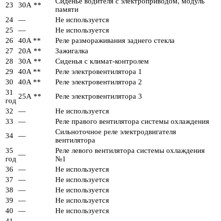
Сиденье водителя с электроприводом, модуль
23
30А **
памяти
24
—
Не используется
25
—
Не используется
26
40A **
Реле размораживания заднего стекла
27
20А **
Зажигалка
28
30А **
Сиденья с климат-контролем
29
40A **
Реле электровентилятора 1
30
40A **
Реле электровентилятора 2
31
25А **
Реле электровентилятора 3
год
32
—
Не используется
33
—
Реле правого вентилятора системы охлаждения
Сильноточное реле электродвигателя
34
—
вентилятора
35
Реле левого вентилятора системы охлаждения
—
год
№1
36
—
Не используется
37
—
Не используется
38
—
Не используется
39
—
Не используется
40
—
Не используется
41