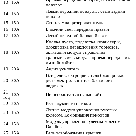
13
15А
поворот
Левый передний поворот, левый задний
14
15А
поворот
15
15А
Стоп-лампа, резервная лампа
16
10А
Ближний свет передний правый
17
10А
Левый передний ближний свет
Кнопка пуска, подсветка клавиатуры,
блокировка переключения тормозов,
18
10А
активация модуля управления
трансмиссией, модуль приемопередатчика
иммобилайзера
19
20А
Аудио усилитель
Все реле электродвигателя блокировки,
20
20А
реле электродвигателя блокировки
водителя
21
10А
Не используется (запасной)
год
22
20А
Реле звукового сигнала
Логика модуля управления рулевым
23
15А
колесом, Комбинация приборов
Модуль управления рулевым колесом,
24
15А
Datalink
25
15А
Реле освобождения крышки