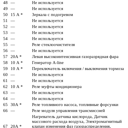
48
—
Не используется
49
—
Не используется
50
15 А *
Зеркала с подогревом
51
—
Не используется
52
—
Не используется
53
—
Не используется
54
—
Не используется
55
—
Реле стеклоочистителя
56
—
Не используется
57
20А *
Левая высокоинтенсивная газоразрядная фара
58
10 А *
Генератор A-line
59
10 А *
Переключатель включения / выключения тормоза
60
—
Не используется
61
—
Не используется
62
10 А *
Реле муфты кондиционера
63
—
Не используется
64
—
Не используется
65
30А *
Реле топливного насоса, топливные форсунки
66
—
Реле модуля управления трансмиссией
Нагреватель датчика кислорода, Датчик
массового расхода воздуха, Электромагнитный
67
20А *
клапан изменения фаз газораспределения,