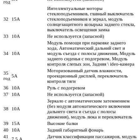
год
Интеллектуальные моторы
стеклоподъемников, главный выключатель
32
15А
стеклоподъемников и зеркал, модуль
солнцезащитного козырька заднего стекла,
выключатель освещения замка
33
10А
Не используется (запасной)
Модуль помощи при парковке заднего
хода, Автоматический дальний свет и
34
10А
модуль съезда с полосы движения, Модуль
заднего сиденья с подогревом, Модуль
контроля слепых зон, Задняя \ ideo-камера
Моторизованный датчик влажности,
35
5А
проекционный дисплей, переключатель
год
контроля тяги
36
10А
Руль с подогревом
37
10А
Не используется (запасной)
Зеркало с автоматическим затемнением
(без модуля автоматического включения
38
10А
дальнего света и съезда с полосы
движения), модуль люка и переключатель
39
15А
Высокие балки
40
10А
Задний габаритный фонарь
41
Датчик классификации пассажиров, модуль
7,5 А