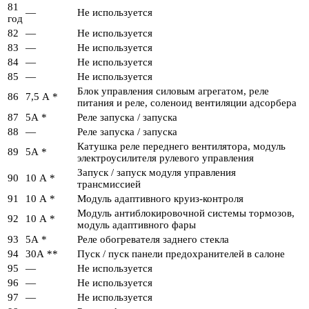
81
—
Не используется
год
82
—
Не используется
83
—
Не используется
84
—
Не используется
85
—
Не используется
Блок управления силовым агрегатом, реле
86
7,5 А *
питания и реле, соленоид вентиляции адсорбера
87
5А *
Реле запуска / запуска
88
—
Реле запуска / запуска
Катушка реле переднего вентилятора, модуль
89
5А *
электроусилителя рулевого управления
Запуск / запуск модуля управления
90
10 А *
трансмиссией
91
10 А *
Модуль адаптивного круиз-контроля
Модуль антиблокировочной системы тормозов,
92
10 А *
модуль адаптивного фары
93
5А *
Реле обогревателя заднего стекла
94
30А **
Пуск / пуск панели предохранителей в салоне
95
—
Не используется
96
—
Не используется
97
—
Не используется