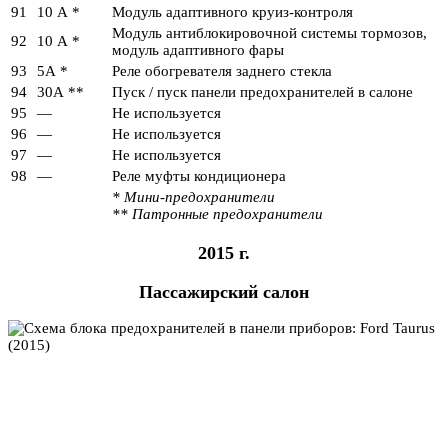
91
10 А *
Модуль адаптивного круиз-контроля
Модуль антиблокировочной системы тормозов,
92
10 А *
модуль адаптивного фары
93
5А *
Реле обогревателя заднего стекла
94
30А **
Пуск / пуск панели предохранителей в салоне
95
—
Не используется
96
—
Не используется
97
—
Не используется
98
—
Реле муфты кондиционера
* Мини-предохранители
** Патронные предохранители
2015 г.
Пассажирский салон