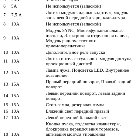
6
5А
Не используется (запасной)
Логика модуля сиденья водителя, модуль
7
7,5 А
зоны левой передней двери, клавиатура
8
10А
Не используется (запасной)
Модуль SYNC, Многофункциональные
дисплеи, Электронная отделочная панель,
9
10А
Модуль радиочастотного
приемопередатчика
10
10А
Дополнительное реле запуска
Логика интеллектуального модуля доступа,
11
10А
проекционный дисплей
Лампа лужа, Подсветка LED, Внутреннее
12
15А
освещение
Правый передний поворот, Правый задний
13
15А
поворот
Левый передний поворот, левый задний
14
15А
поворот
15
15А
Стоп-лампа, резервная лампа
16
10А
Ближний свет передний правый
17
10А
Левый передний ближний свет
Кнопка пуска, подсветка клавиатуры,
блокировка переключения тормозов,
18
10А
активация модуля управления