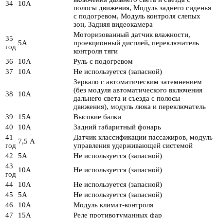
34
10А
полосы движения, Модуль заднего сиденья
с подогревом, Модуль контроля слепых
зон, Задняя видеокамера
Моторизованный датчик влажности,
35
5А
проекционный дисплей, переключатель
год
контроля тяги
36
10А
Руль с подогревом
37
10А
Не используется (запасной)
Зеркало с автоматическим затемнением
(без модуля автоматического включения
38
10А
дальнего света и съезда с полосы
движения), модуль люка и переключатель
39
15А
Высокие балки
40
10А
Задний габаритный фонарь
41
Датчик классификации пассажиров, модуль
7,5 А
год
управления удерживающей системой
42
5А
Не используется (запасной)
43
10А
Не используется (запасной)
год
44
10А
Не используется (запасной)
45
5А
Не используется (запасной)
46
10А
Модуль климат-контроля
47
15А
Реле противотуманных фар