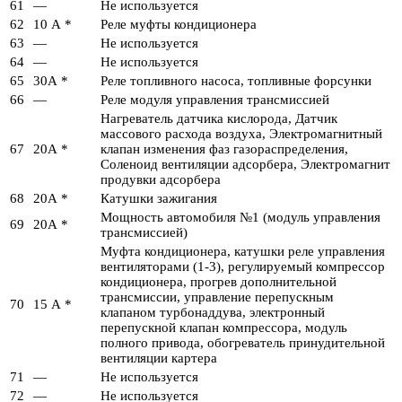
61
—
Не используется
62
10 А *
Реле муфты кондиционера
63
—
Не используется
64
—
Не используется
65
30А *
Реле топливного насоса, топливные форсунки
66
—
Реле модуля управления трансмиссией
Нагреватель датчика кислорода, Датчик
массового расхода воздуха, Электромагнитный
67
20А *
клапан изменения фаз газораспределения,
Соленоид вентиляции адсорбера, Электромагнит
продувки адсорбера
68
20А *
Катушки зажигания
Мощность автомобиля №1 (модуль управления
69
20А *
трансмиссией)
Муфта кондиционера, катушки реле управления
вентиляторами (1-3), регулируемый компрессор
кондиционера, прогрев дополнительной
трансмиссии, управление перепускным
70
15 А *
клапаном турбонаддува, электронный
перепускной клапан компрессора, модуль
полного привода, обогреватель принудительной
вентиляции картера
71
—
Не используется
72
—
Не используется