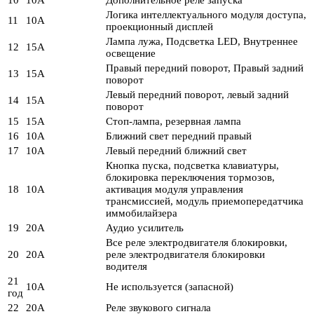
Логика интеллектуального модуля доступа,
11
10А
проекционный дисплей
Лампа лужа, Подсветка LED, Внутреннее
12
15А
освещение
Правый передний поворот, Правый задний
13
15А
поворот
Левый передний поворот, левый задний
14
15А
поворот
15
15А
Стоп-лампа, резервная лампа
16
10А
Ближний свет передний правый
17
10А
Левый передний ближний свет
Кнопка пуска, подсветка клавиатуры,
блокировка переключения тормозов,
18
10А
активация модуля управления
трансмиссией, модуль приемопередатчика
иммобилайзера
19
20А
Аудио усилитель
Все реле электродвигателя блокировки,
20
20А
реле электродвигателя блокировки
водителя
21
10А
Не используется (запасной)
год
22
20А
Реле звукового сигнала