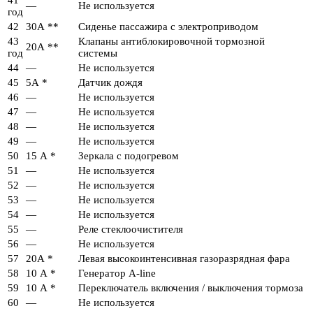
—
Не используется
год
42
30А **
Сиденье пассажира с электроприводом
43
Клапаны антиблокировочной тормозной
20А **
год
системы
44
—
Не используется
45
5А *
Датчик дождя
46
—
Не используется
47
—
Не используется
48
—
Не используется
49
—
Не используется
50
15 А *
Зеркала с подогревом
51
—
Не используется
52
—
Не используется
53
—
Не используется
54
—
Не используется
55
—
Реле стеклоочистителя
56
—
Не используется
57
20А *
Левая высокоинтенсивная газоразрядная фара
58
10 А *
Генератор A-line
59
10 А *
Переключатель включения / выключения тормоза
60
—
Не используется