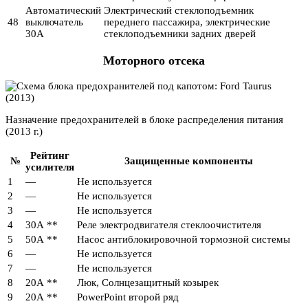
Автоматический
Электрический стеклоподъемник
48
выключатель
переднего пассажира, электрические
30А
стеклоподъемники задних дверей
Моторного отсека
Назначение предохранителей в блоке распределения питания
(2013 г.)
Рейтинг
№
Защищенные компоненты
усилителя
1
—
Не используется
2
—
Не используется
3
—
Не используется
4
30А **
Реле электродвигателя стеклоочистителя
5
50А **
Насос антиблокировочной тормозной системы
6
—
Не используется
7
—
Не используется
8
20А **
Люк, Солнцезащитный козырек
9
20А **
PowerPoint второй ряд