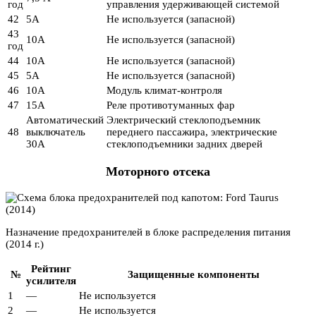
год
управления удерживающей системой
42
5А
Не используется (запасной)
43
10А
Не используется (запасной)
год
44
10А
Не используется (запасной)
45
5А
Не используется (запасной)
46
10А
Модуль климат-контроля
47
15А
Реле противотуманных фар
Автоматический
Электрический стеклоподъемник
48
выключатель
переднего пассажира, электрические
30А
стеклоподъемники задних дверей
Моторного отсека
Назначение предохранителей в блоке распределения питания
(2014 г.)
Рейтинг
№
Защищенные компоненты
усилителя
1
—
Не используется
2
—
Не используется