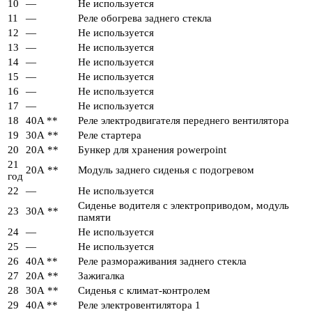
10
—
Не используется
11
—
Реле обогрева заднего стекла
12
—
Не используется
13
—
Не используется
14
—
Не используется
15
—
Не используется
16
—
Не используется
17
—
Не используется
18
40A **
Реле электродвигателя переднего вентилятора
19
30А **
Реле стартера
20
20А **
Бункер для хранения powerpoint
21
20А **
Модуль заднего сиденья с подогревом
год
22
—
Не используется
Сиденье водителя с электроприводом, модуль
23
30А **
памяти
24
—
Не используется
25
—
Не используется
26
40A **
Реле размораживания заднего стекла
27
20А **
Зажигалка
28
30А **
Сиденья с климат-контролем
29
40A **
Реле электровентилятора 1