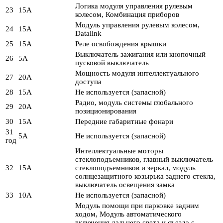
Логика модуля управления рулевым
23
15А
колесом, Комбинация приборов
Модуль управления рулевым колесом,
24
15А
Datalink
25
15А
Реле освобождения крышки
Выключатель зажигания или кнопочный
26
5А
пусковой выключатель
Мощность модуля интеллектуального
27
20А
доступа
28
15А
Не используется (запасной)
Радио, модуль системы глобального
29
20А
позиционирования
30
15А
Передние габаритные фонари
31
5А
Не используется (запасной)
год
Интеллектуальные моторы
стеклоподъемников, главный выключатель
32
15А
стеклоподъемников и зеркал, модуль
солнцезащитного козырька заднего стекла,
выключатель освещения замка
33
10А
Не используется (запасной)
Модуль помощи при парковке задним
ходом, Модуль автоматического
включения дальнего света и съезда с