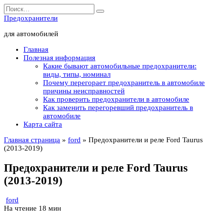
Перейти
Search
к
for:
Предохранители
содержанию
для автомобилей
Главная
Полезная информация
Какие бывают автомобильные предохранители:
виды, типы, номинал
Почему перегорает предохранитель в автомобиле
причины неисправностей
Как проверить предохранители в автомобиле
Как заменить перегоревший предохранитель в
автомобиле
Карта сайта
Главная страница
»
ford
»
Предохранители и реле Ford Taurus
(2013-2019)
Предохранители и реле Ford Taurus
(2013-2019)
ford
На чтение
18 мин