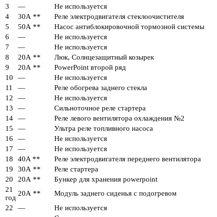
3
—
Не используется
4
30А **
Реле электродвигателя стеклоочистителя
5
50А **
Насос антиблокировочной тормозной системы
6
—
Не используется
7
—
Не используется
8
20А **
Люк, Солнцезащитный козырек
9
20А **
PowerPoint второй ряд
10
—
Не используется
11
—
Реле обогрева заднего стекла
12
—
Не используется
13
—
Сильноточное реле стартера
14
—
Реле левого вентилятора охлаждения №2
15
—
Ультра реле топливного насоса
16
—
Не используется
17
—
Не используется
18
40A **
Реле электродвигателя переднего вентилятора
19
30А **
Реле стартера
20
20А **
Бункер для хранения powerpoint
21
20А **
Модуль заднего сиденья с подогревом
год
22
—
Не используется