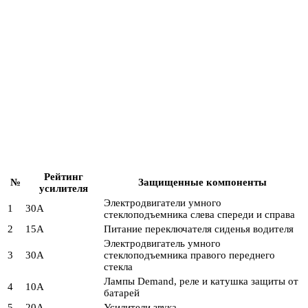
Рейтинг
№
Защищенные компоненты
усилителя
Электродвигатели умного
1
30А
стеклоподъемника слева спереди и справа
2
15А
Питание переключателя сиденья водителя
Электродвигатель умного
3
30А
стеклоподъемника правого переднего
стекла
Лампы Demand, реле и катушка защиты от
4
10А
батарей
5
20А
Усилители звука