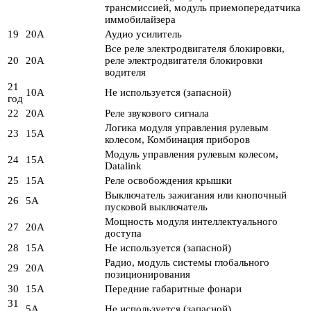
трансмиссией, модуль приемопередатчика
иммобилайзера
19
20А
Аудио усилитель
Все реле электродвигателя блокировки,
20
20А
реле электродвигателя блокировки
водителя
21
10А
Не используется (запасной)
год
22
20А
Реле звукового сигнала
Логика модуля управления рулевым
23
15А
колесом, Комбинация приборов
Модуль управления рулевым колесом,
24
15А
Datalink
25
15А
Реле освобождения крышки
Выключатель зажигания или кнопочный
26
5А
пусковой выключатель
Мощность модуля интеллектуального
27
20А
доступа
28
15А
Не используется (запасной)
Радио, модуль системы глобального
29
20А
позиционирования
30
15А
Передние габаритные фонари
31
5А
Не используется (запасной)