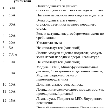
усилителя
Электродвигатели умного
1
30А
стеклоподъемника слева спереди и справа
2
15А
Питание переключателя сиденья водителя
Электродвигатель умного
3
30А
стеклоподъемника правого переднего
стекла
Реле и катушка энергосбережения ламп по
4
10А
требованию
5
20А
Усилители звука
6
5А
Не используется (запасной)
Логика модуля сиденья водителя, модуль
7
7,5 А
зоны левой передней двери, клавиатура
8
10А
Не используется (запасной)
Модуль SYNC, Многофункциональные
дисплеи, Электронная отделочная панель,
9
10А
Модуль радиочастотного
приемопередатчика
10
10А
Дополнительное реле запуска
Логика интеллектуального модуля доступа,
11
10А
проекционный дисплей
Лампа лужа, Подсветка LED, Внутреннее
12
15А
освещение
Правый передний поворот, Правый задний