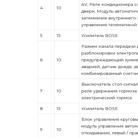
AV, Реле кондиционера с
4
10
двери, Модуль автоматич
затемнение внутреннего з
управления телематикой (
5
15
Усилитель BOSE
Разъем канала передачи 
разблокировки электропи
6
10
предупреждающий зуммер
аварией, датчик дождя, 
комбинированный счетчик
Выключатель стоп-сигнал
7
10
реле удержания тормоза 
электрический тормоз
8
15
Усилитель BOSE
Блок управления круговы
модуль управления автом
9
10
откидывания, левый / пра