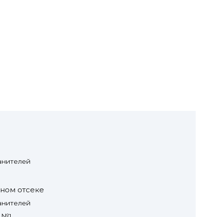
анителей
ном отсеке
анителей
 №1