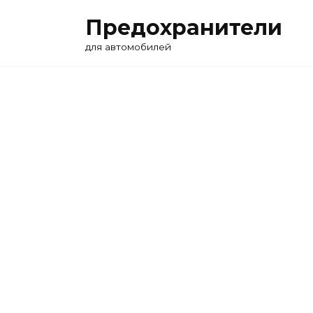
Перейти
Предохранители
к
содержанию
для автомобилей