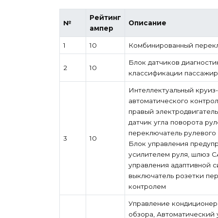
Рейтинг
№
Описание
ампер
1
10
Комбинированный перек
Блок датчиков диагности
2
10
классификации пассажир
Интеллектуальный круиз-
автоматического контроля
правый электродвигатель
датчик угла поворота ру
переключатель рулевого 
3
10
Блок управления предупр
усилителем руля, шлюз C
управления адаптивной с
выключатель розетки пере
контролем
Управление кондиционеро
обзора, Автоматический 