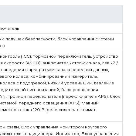
лючатель
ки подушек безопасности, блок управления системы
ов
контроль (ICC), тормозной переключатель, устройство
 скорости (ASCD), выключатель стоп-сигнала, левый /
 наведения фары, разъем канала передачи данных,
левого колеса, комбинированный измеритель,
колеса с подогревом, низкий уровень шин, давление
едительной сигнализацией, блок управления
AN, тройной переключатель (переключатель APS), блок
истемой переднего освещения (AFS), главный
менного тока 120 В, реле сиденья с климат-
м сзади, Блок управления монитором кругового
усилитель кондиционера, Ионизатор, Блок управления