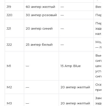
J19
60 ампер желтый
—
Венти
J20
30 ампер розовый
—
Перед
Перед
J21
20 ампер синий
—
задня
налич
Модул
J22
25 ампер белый
—
— при
Выклю
сигна
M1
—
15 Amp Blue
центр
устан
сигна
Освещ
M2
—
20 ампер желтый
при н
Замки
M3
—
20 ампер желтый
задни