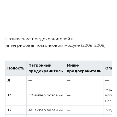
Назначение предохранителей в
интегрированном силовом модуле (2008, 2009)
Патронный
Мини-
Полость
Опис
предохранитель
предохранитель
J1
—
—
—
Модул
J2
30 ампер розовый
—
короб
налич
J3
40 ампер зеленый
—
Модул