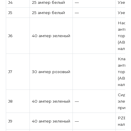
J4
25 ампер белый
—
Узел 
J5
25 ампер белый
—
Узел 
Насос
антиб
J6
40 ампер зеленый
тормо
(ABS) 
налич
Клапа
антиб
J7
30 ампер розовый
тормо
(ABS) 
налич
Сиден
J8
40 ампер зеленый
—
элект
при н
PZEV /
J9
40 ампер зеленый
—
налич