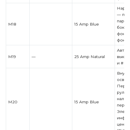
Наруж
— пер
парко
M18
15 Amp Blue
боков
фонар
фонар
Автом
M19
—
25 Amp Natural
выклю
и # 2
Внутр
освещ
Перек
рулев
налич
M20
15 Amp Blue
перек
Элект
инфор
центр