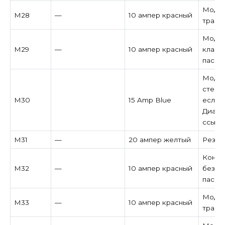
Модул
M28
—
10 ампер красный
транс
Модул
M29
—
10 ампер красный
класс
пасса
Модул
стекл
M30
15 Amp Blue
если у
Диагн
ссылк
M31
—
20 ампер желтый
Резер
Контр
M32
—
10 ампер красный
безоп
пасса
Модул
M33
—
10 ампер красный
транс