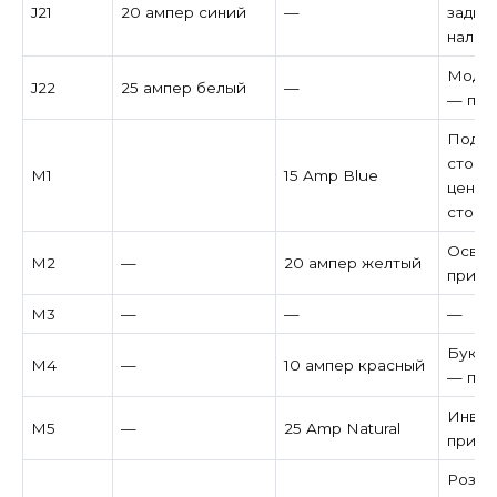
J21
20 ампер синий
—
задня
налич
Модул
J22
25 ампер белый
—
— при
Подач
стоп-
M1
15 Amp Blue
центр
стоп-
Освещ
M2
—
20 ампер желтый
при н
M3
—
—
—
Букси
M4
—
10 ампер красный
— при
Инвер
M5
—
25 Amp Natural
при н
Розет