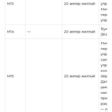
M13
20 ампер желтый
управ
Много
перек
управ
Букси
M14
—
20 ампер желтый
(BUX)
Много
перек
управл
салон
управ
колон
M15
20 ампер желтый
Зеркал
Датчи
шинах
налич
при н
разда
— при