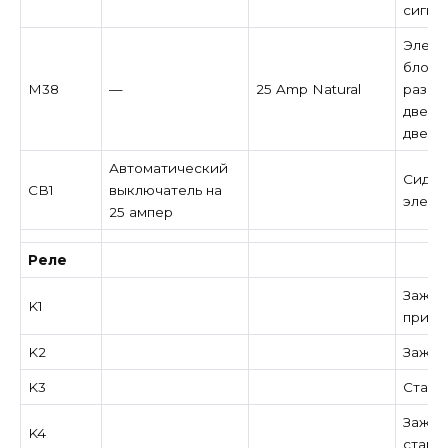
сигна
Элект
блоки
M38
—
25 Amp Natural
разбл
двере
двери
Автоматический
Сиден
CB1
выключатель на
элект
25 ампер
Реле
Зажига
K1
прина
K2
Зажиг
K3
Старт
Зажиг
K4
старт)