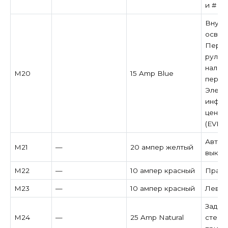
и # 2
Внутр
освещ
Перек
рулев
налич
M20
15 Amp Blue
перек
Элект
инфор
центр
(EVIC
Автом
M21
—
20 ампер желтый
выклю
M22
—
10 ампер красный
Правый
M23
—
10 ампер красный
Левый 
Задни
M24
—
25 Amp Natural
стекл