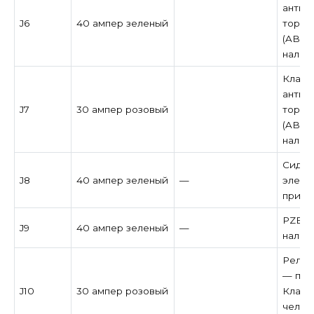
антиб
J6
40 ампер зеленый
тормо
(ABS) 
налич
Клапа
антиб
J7
30 ампер розовый
тормо
(ABS) 
налич
Сиден
J8
40 ампер зеленый
—
элект
при н
PZEV /
J9
40 ампер зеленый
—
налич
Реле 
— при
J10
30 ампер розовый
Клапа
челов