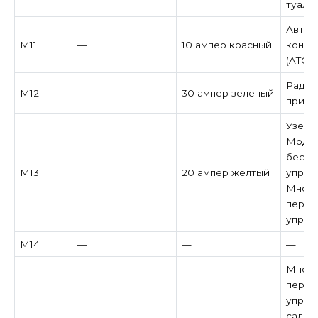
туале
Автом
M11
—
10 ампер красный
контр
(ATC)
Радио
M12
—
30 ампер зеленый
при н
Узел в
Модул
беспр
M13
20 ампер желтый
управ
Много
перек
управ
M14
—
—
—
Много
перек
управл
салон