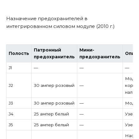
Назначение предохранителей в
интегрированном силовом модуле (2010 г.)
Патронный
Мини-
Полость
Опис
предохранитель
предохранитель
J1
—
—
—
Модул
J2
30 ампер розовый
—
короб
налич
J3
30 ампер розовый
—
Модул
J4
25 ампер белый
—
Узел 
J5
25 ампер белый
—
Узел 
Насос