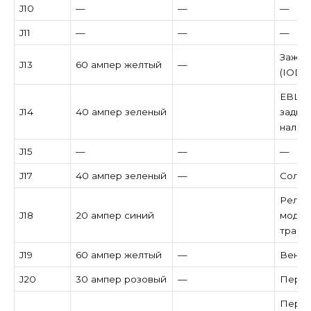
J10
—
—
—
J11
—
—
—
Зажиг
J13
60 ампер желтый
—
(IOD)
EBL (
J14
40 ампер зеленый
задне
налич
J15
—
—
—
J17
40 ампер зеленый
—
Солен
Реле 
J18
20 ампер синий
модул
транс
J19
60 ампер желтый
—
Венти
J20
30 ампер розовый
—
Перед
Перед