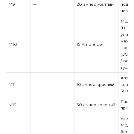
M9
—
20 ампер желтый
подог
налич
Модул
(HFM)
униве
механ
M10
15 Amp Blue
гараж
(UGDO
/ осв
туале
Автом
M11
10 ампер красный
контр
(ATC)
Радио
M12
—
30 ампер зеленый
при н
Узел в
Модул
беспр