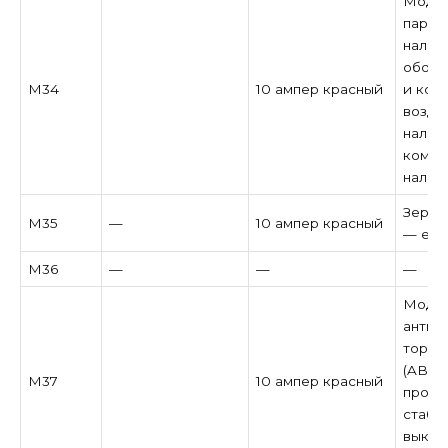
Модул
парко
налич
обогр
M34
10 ампер красный
и кон
возду
налич
компа
налич
Зерка
M35
—
10 ампер красный
— есл
M36
—
—
—
Модул
антиб
тормо
(ABS) 
M37
10 ампер красный
прогр
стабил
выклю