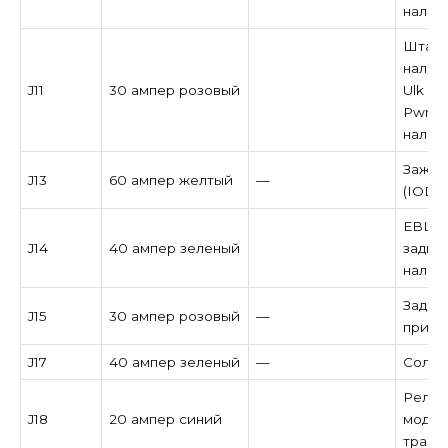
налич
Штанг
наличи
J11
30 ампер розовый
Ulk — 
Pwr S
налич
Зажиг
J13
60 ампер желтый
—
(IOD)
EBL (
J14
40 ампер зеленый
задне
налич
Задни
J15
30 ампер розовый
—
при н
J17
40 ампер зеленый
—
Солен
Реле 
J18
20 ампер синий
модул
транс