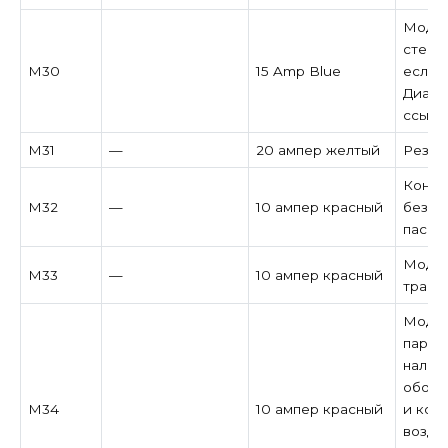
Модул
стекл
M30
15 Amp Blue
если у
Диагн
ссылк
M31
—
20 ампер желтый
Резер
Контр
M32
—
10 ампер красный
безоп
пасса
Модул
M33
—
10 ампер красный
транс
Модул
парко
налич
обогр
M34
10 ампер красный
и кон
возду