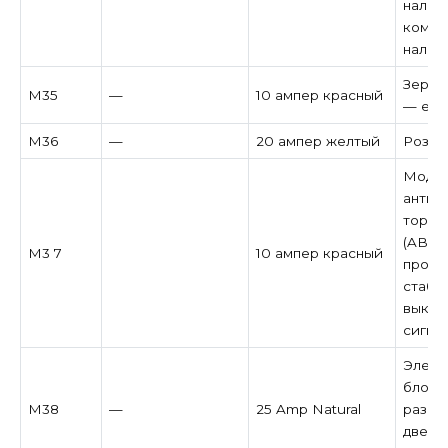
налич
компа
налич
Зерка
M35
—
10 ампер красный
— есл
M36
—
20 ампер желтый
Розет
Модул
антиб
тормо
(ABS) 
M3 7
10 ампер красный
прогр
стабил
выклю
сигна
Элект
блоки
M38
—
25 Amp Natural
разбл
двере