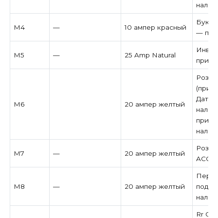
налич
Букси
M4
—
10 ампер красный
— при
Инвер
M5
—
25 Amp Natural
при н
Розет
(прику
Датчи
M6
20 ампер желтый
налич
прице
налич
Розет
M7
—
20 ампер желтый
ACC S
Перед
M8
—
20 ампер желтый
подог
налич
Rr Си