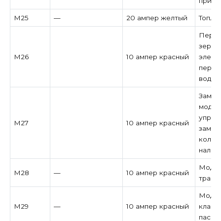
при н
M25
—
20 ампер желтый
Топли
Перек
зерка
M26
10 ампер красный
элект
перек
водит
Замок
модул
управ
M27
10 ампер красный
замок
колон
налич
Модул
M28
—
10 ампер красный
транс
Модул
M29
—
10 ампер красный
класс
пасса