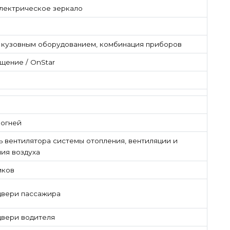
электрическое зеркало
 кузовным оборудованием, комбинация приборов
щение / OnStar
 огней
ь вентилятора системы отопления, вентиляции и
ия воздуха
мков
двери пассажира
двери водителя