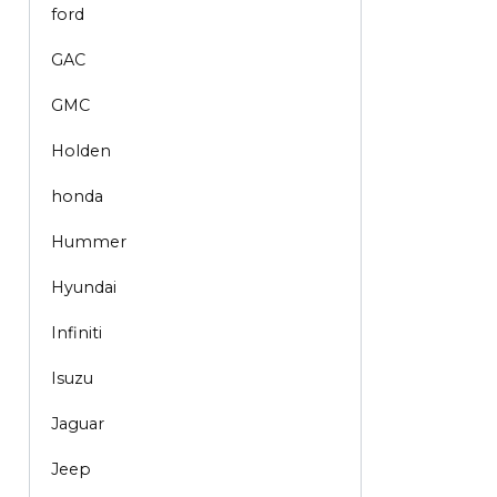
ford
GAC
GMC
Holden
honda
Hummer
Hyundai
Infiniti
Isuzu
Jaguar
Jeep