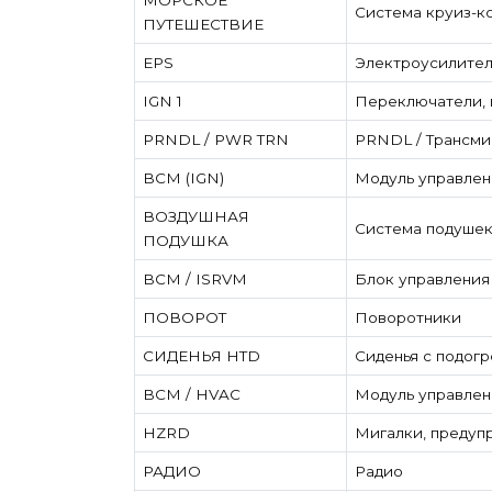
МОРСКОЕ
Система круиз-к
ПУТЕШЕСТВИЕ
EPS
Электроусилител
IGN 1
Переключатели, 
PRNDL / PWR TRN
PRNDL / Трансми
BCM (IGN)
Модуль управлен
ВОЗДУШНАЯ
Система подушек
ПОДУШКА
BCM / ISRVM
Блок управления 
ПОВОРОТ
Поворотники
СИДЕНЬЯ HTD
Сиденья с подог
BCM / HVAC
Модуль управлен
HZRD
Мигалки, предуп
РАДИО
Радио