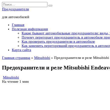
Перейти
Search
к
for:
Предохранители
содержанию
для автомобилей
Главная
Полезная информация
Какие бывают автомобильные предохранители: виды,
Почему перегорает предохранитель в автомобиле пр
Как проверить предохранители в автомобиле
Как заменить перегоревший предохранитель в автомо
Карта сайта
Главная страница
»
Mitsubishi
»
Предохранители и реле Mitsubishi
Предохранители и реле Mitsubishi Endeav
Mitsubishi
На чтение
1 мин