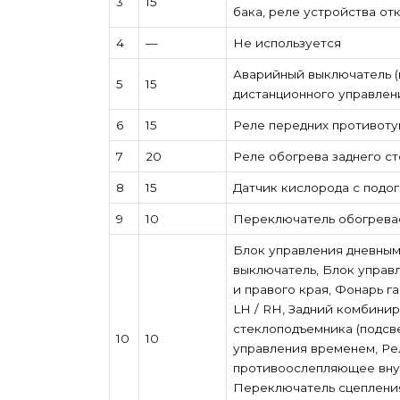
3
15
бака, реле устройства о
4
—
Не используется
Аварийный выключатель (
5
15
дистанционного управлен
6
15
Реле передних противоту
7
20
Реле обогрева заднего ст
8
15
Датчик кислорода с подо
9
10
Переключатель обогревае
Блок управления дневным
выключатель, Блок управ
и правого края, Фонарь 
LH / RH, Задний комбини
стеклоподъемника (подсве
10
10
управления временем, Ре
противоослепляющее вну
Переключатель сцепления