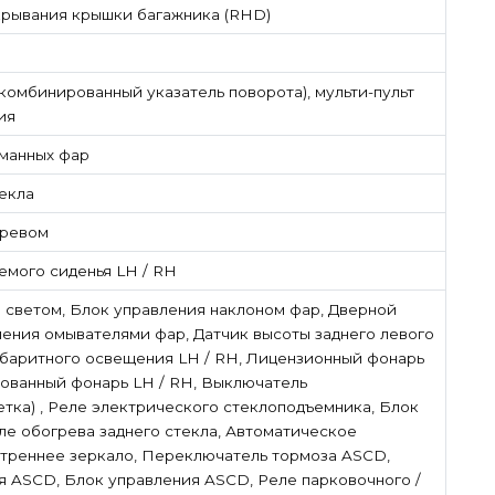
ткрывания крышки багажника (RHD)
комбинированный указатель поворота), мульти-пульт
ия
манных фар
екла
гревом
мого сиденья LH / RH
 светом, Блок управления наклоном фар, Дверной
ления омывателями фар, Датчик высоты заднего левого
габаритного освещения LH / RH, Лицензионный фонарь
рованный фонарь LH / RH, Выключатель
тка) , Реле электрического стеклоподъемника, Блок
ле обогрева заднего стекла, Автоматическое
треннее зеркало, Переключатель тормоза ASCD,
 ASCD, Блок управления ASCD, Реле парковочного /