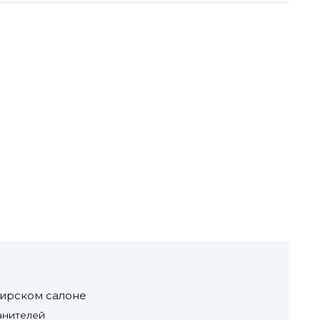
жирском салоне
анителей