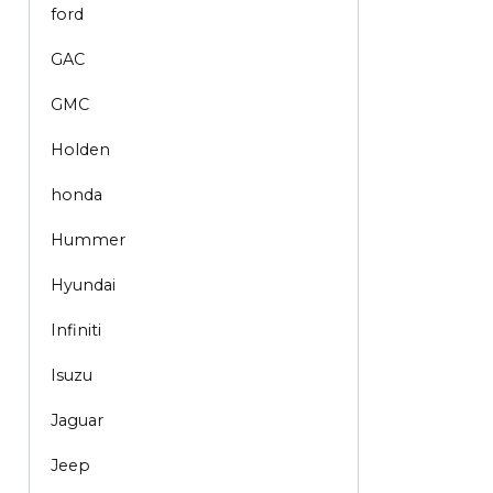
ford
GAC
GMC
Holden
honda
Hummer
Hyundai
Infiniti
Isuzu
Jaguar
Jeep