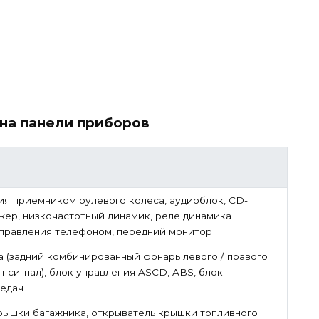
на панели приборов
я приемником рулевого колеса, аудиоблок, CD-
жер, низкочастотный динамик, реле динамика
 управления телефоном, передний монитор
а (задний комбинированный фонарь левого / правого
п-сигнал), блок управления ASCD, ABS, блок
редач
рышки багажника, открыватель крышки топливного