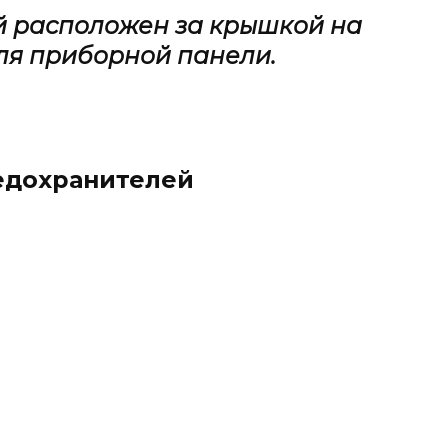
й
расположен за крышкой на
ля приборной панели.
едохранителей