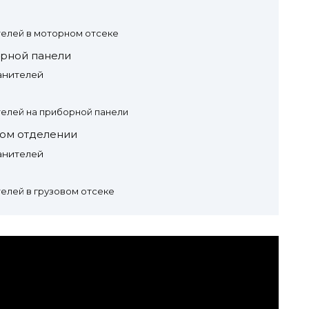
елей в моторном отсеке
орной панели
анителей
елей на приборной панели
ном отделении
анителей
елей в грузовом отсеке