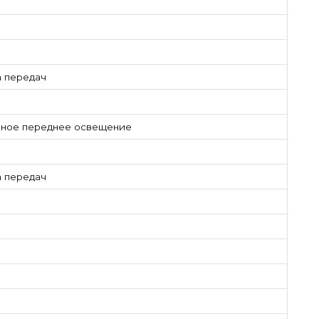
а передач
ивное переднее освещение
а передач