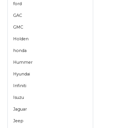
ford
GAC
GMC
Holden
honda
Hummer
Hyundai
Infiniti
Isuzu
Jaguar
Jeep