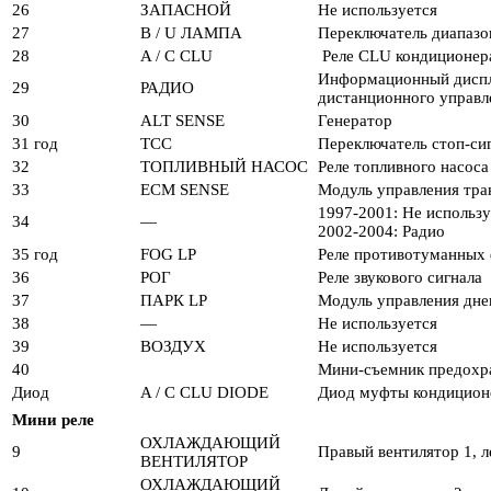
26
ЗАПАСНОЙ
Не используется
27
B / U ЛАМПА
Переключатель диапазон
28
A / C CLU
Реле CLU кондиционера
Информационный диспле
29
РАДИО
дистанционного управл
30
ALT SENSE
Генератор
31 год
TCC
Переключатель стоп-си
32
ТОПЛИВНЫЙ НАСОС
Реле топливного насоса
33
ECM SENSE
Модуль управления тра
1997-2001: Не использу
34
—
2002-2004: Радио
35 год
FOG LP
Реле противотуманных
36
РОГ
Реле звукового сигнала
37
ПАРК LP
Модуль управления дне
38
—
Не используется
39
ВОЗДУХ
Не используется
40
Мини-съемник предохр
Диод
A / C CLU DIODE
Диод муфты кондицион
Мини реле
ОХЛАЖДАЮЩИЙ
9
Правый вентилятор 1, л
ВЕНТИЛЯТОР
ОХЛАЖДАЮЩИЙ