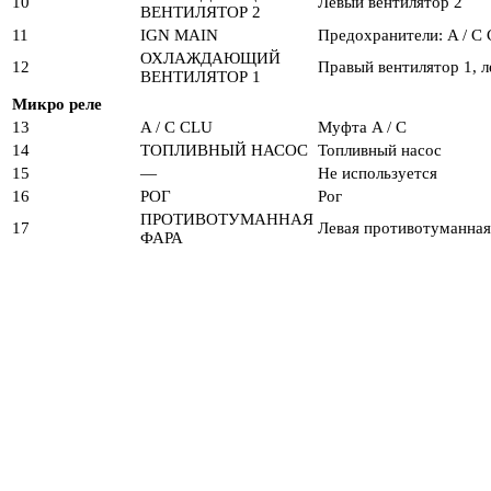
10
Левый вентилятор 2
ВЕНТИЛЯТОР 2
11
IGN MAIN
Предохранители: A / C Cl
ОХЛАЖДАЮЩИЙ
12
Правый вентилятор 1, л
ВЕНТИЛЯТОР 1
Микро реле
13
A / C CLU
Муфта A / C
14
ТОПЛИВНЫЙ НАСОС
Топливный насос
15
—
Не используется
16
РОГ
Рог
ПРОТИВОТУМАННАЯ
17
Левая противотуманная
ФАРА