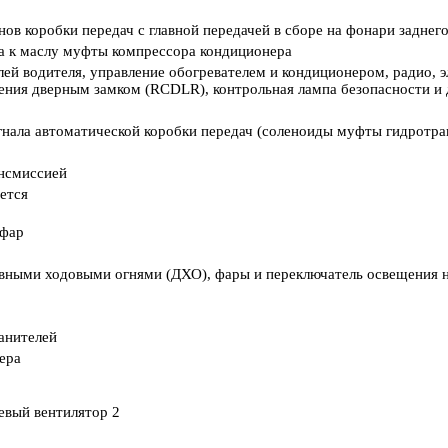
ов коробки передач с главной передачей в сборе на фонари заднего
 к маслу муфты компрессора кондиционера
й водителя, управление обогревателем и кондиционером, радио, э
ения дверным замком (RCDLR), контрольная лампа безопасности и 
гнала автоматической коробки передач (соленоиды муфты гидротр
нсмиссией
ется
 фар
вными ходовыми огнями (ДХО), фары и переключатель освещения н
анителей
ера
евый вентилятор 2