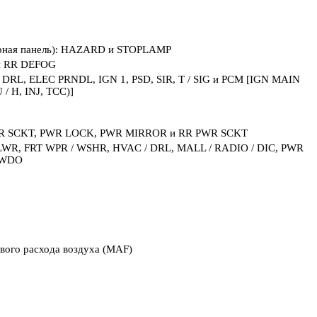
рная панель): HAZARD и STOPLAMP
 и RR DEFOG
, DRL, ELEC PRNDL, IGN 1, PSD, SIR, T / SIG и PCM [IGN MAIN
/ H, INJ, TCC)]
 PWR SCKT, PWR LOCK, PWR MIRROR и RR PWR SCKT
BLWR, FRT WPR / WSHR, HVAC / DRL, MALL / RADIO / DIC, PWR
 WDO
ового расхода воздуха (MAF)