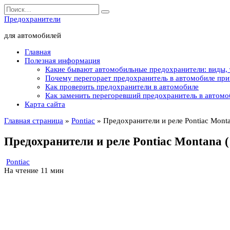
Перейти
Search
к
for:
Предохранители
содержанию
для автомобилей
Главная
Полезная информация
Какие бывают автомобильные предохранители: виды,
Почему перегорает предохранитель в автомобиле пр
Как проверить предохранители в автомобиле
Как заменить перегоревший предохранитель в автомо
Карта сайта
Главная страница
»
Pontiac
»
Предохранители и реле Pontiac Mont
Предохранители и реле Pontiac Montana (
Pontiac
На чтение
11 мин