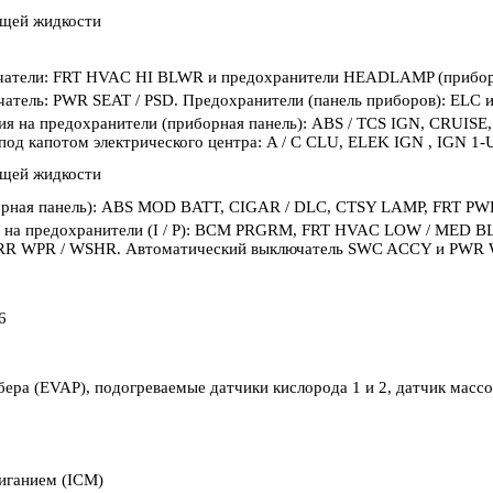
щей жидкости
чатели: FRT HVAC HI BLWR и предохранители HEADLAMP (прибо
атель: PWR SEAT / PSD. Предохранители (панель приборов): ELC
ия на предохранители (приборная панель): ABS / TCS IGN, CRUISE
под капотом электрического центра: A / C CLU, ELEK IGN , IGN 1-U 
щей жидкости
борная панель): ABS MOD BATT, CIGAR / DLC, CTSY LAMP, FRT
я на предохранители (I / P): BCM PRGRM, FRT HVAC LOW / MED 
RR WPR / WSHR. Автоматический выключатель SWC ACCY и PWR
6
ера (EVAP), подогреваемые датчики кислорода 1 и 2, датчик масс
иганием (ICM)