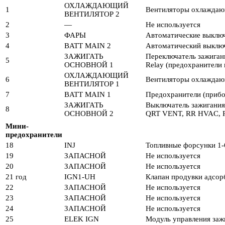
ОХЛАЖДАЮЩИЙ
1
Вентиляторы охлаждаю
ВЕНТИЛЯТОР 2
2
—
Не используется
3
ФАРЫ
Автоматические выклю
4
BATT MAIN 2
Автоматический выключ
ЗАЖИГАТЬ
Переключатель зажиган
5
ОСНОВНОЙ 1
Relay (предохранители 
ОХЛАЖДАЮЩИЙ
6
Вентиляторы охлаждаю
ВЕНТИЛЯТОР 1
7
BATT MAIN 1
Предохранители (при
ЗАЖИГАТЬ
Выключатель зажигани
8
ОСНОВНОЙ 2
QRT VENT, RR HVAC, 
Мини-
предохранители
18
INJ
Топливные форсунки 1-
19
ЗАПАСНОЙ
Не используется
20
ЗАПАСНОЙ
Не используется
21 год
IGN1-UH
Клапан продувки адсорб
22
ЗАПАСНОЙ
Не используется
23
ЗАПАСНОЙ
Не используется
24
ЗАПАСНОЙ
Не используется
25
ELEK IGN
Модуль управления заж