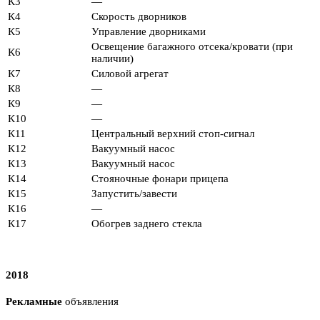
К3
—
К4
Скорость дворников
К5
Управление дворниками
Освещение багажного отсека/кровати (при
К6
наличии)
К7
Силовой агрегат
К8
—
К9
—
К10
—
К11
Центральный верхний стоп-сигнал
К12
Вакуумный насос
К13
Вакуумный насос
К14
Стояночные фонари прицепа
К15
Запустить/завести
К16
—
К17
Обогрев заднего стекла
2018
Рекламные
объявления