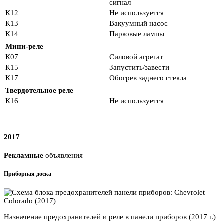
сигнал
К12
Не используется
К13
Вакуумный насос
К14
Парковые лампы
Мини-реле
К07
Силовой агрегат
К15
Запустить/завести
К17
Обогрев заднего стекла
Твердотельное реле
К16
Не используется
2017
Рекламные
объявления
Приборная доска
Назначение предохранителей и реле в панели приборов (2017 г.)