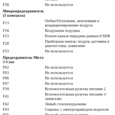
F38
Не используется
Микропредохранитель
(3 контакта)
OnStar/Отопление, вентиляция и
F13
кондиционирование воздуха
F18
Воздушная подушка
F23
Разъем канала передачи данных/USDB
Приборная панель/ модуль датчиков и
F28
диагностики, зажигание
F33
Не используется
Предохранитель Micro
J-Case
F02
Не используется
F03
Не используется
F06
Не используется
F07
Не используется
F39
Вспомогательная розетка питания 2
Вспомогательная розетка питания 1/
F41
зажигалка
F42
Левый стеклоподъемник
F43
Сиденье с электроприводом водителя
F45
Правый стеклоподъемник