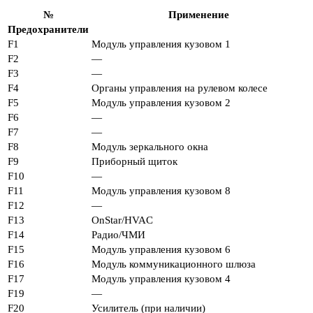
№
Применение
Предохранители
F1
Модуль управления кузовом 1
F2
—
F3
—
F4
Органы управления на рулевом колесе
F5
Модуль управления кузовом 2
F6
—
F7
—
F8
Модуль зеркального окна
F9
Приборный щиток
F10
—
F11
Модуль управления кузовом 8
F12
—
F13
OnStar/HVAC
F14
Радио/ЧМИ
F15
Модуль управления кузовом 6
F16
Модуль коммуникационного шлюза
F17
Модуль управления кузовом 4
F19
—
F20
Усилитель (при наличии)