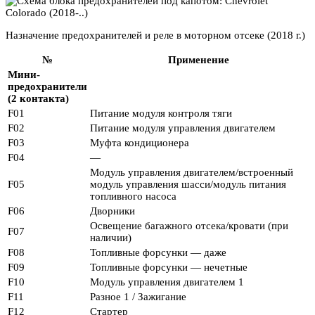
Назначение предохранителей и реле в моторном отсеке (2018 г.)
№
Применение
Мини-
предохранители
(2 контакта)
F01
Питание модуля контроля тяги
F02
Питание модуля управления двигателем
F03
Муфта кондиционера
F04
—
Модуль управления двигателем/встроенный
F05
модуль управления шасси/модуль питания
топливного насоса
F06
Дворники
Освещение багажного отсека/кровати (при
F07
наличии)
F08
Топливные форсунки — даже
F09
Топливные форсунки — нечетные
F10
Модуль управления двигателем 1
F11
Разное 1 / Зажигание
F12
Стартер