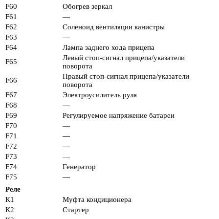
F60
Обогрев зеркал
F61
—
F62
Соленоид вентиляции канистры
F63
—
F64
Лампа заднего хода прицепа
Левый стоп-сигнал прицепа/указатели
F65
поворота
Правый стоп-сигнал прицепа/указатели
F66
поворота
F67
Электроусилитель руля
F68
—
F69
Регулируемое напряжение батареи
F70
—
F71
—
F72
—
F73
—
F74
Генератор
F75
—
Реле
К1
Муфта кондиционера
К2
Стартер