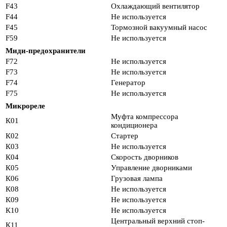
F43
Охлаждающий вентилятор
F44
Не используется
F45
Тормозной вакуумный насос
F59
Не используется
Миди-предохранители
F72
Не используется
F73
Не используется
F74
Генератор
F75
Не используется
Микрореле
Муфта компрессора
К01
кондиционера
К02
Стартер
К03
Не используется
К04
Скорость дворников
К05
Управление дворниками
К06
Грузовая лампа
К08
Не используется
К09
Не используется
К10
Не используется
Центральный верхний стоп-
К11