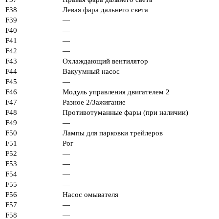
F38
Левая фара дальнего света
F39
—
F40
—
F41
—
F42
—
F43
Охлаждающий вентилятор
F44
Вакуумный насос
F45
—
F46
Модуль управления двигателем 2
F47
Разное 2/Зажигание
F48
Противотуманные фары (при наличии)
F49
—
F50
Лампы для парковки трейлеров
F51
Рог
F52
—
F53
—
F54
—
F55
—
F56
Насос омывателя
F57
—
F58
—