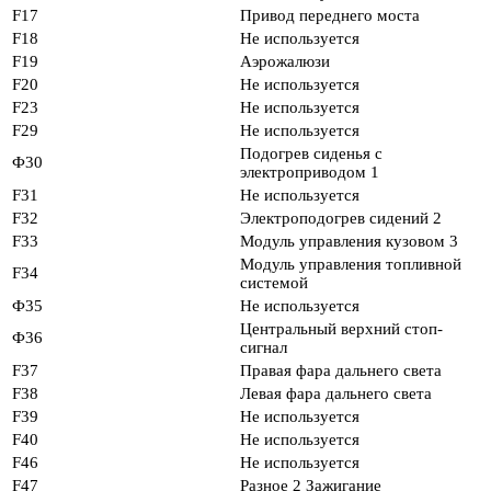
F17
Привод переднего моста
F18
Не используется
F19
Аэрожалюзи
F20
Не используется
F23
Не используется
F29
Не используется
Подогрев сиденья с
Ф30
электроприводом 1
F31
Не используется
F32
Электроподогрев сидений 2
F33
Модуль управления кузовом 3
Модуль управления топливной
F34
системой
Ф35
Не используется
Центральный верхний стоп-
Ф36
сигнал
F37
Правая фара дальнего света
F38
Левая фара дальнего света
F39
Не используется
F40
Не используется
F46
Не используется
F47
Разное 2 Зажигание