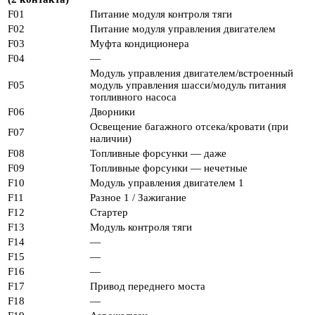
F01
Питание модуля контроля тяги
F02
Питание модуля управления двигателем
F03
Муфта кондиционера
F04
—
Модуль управления двигателем/встроенный
F05
модуль управления шасси/модуль питания
топливного насоса
F06
Дворники
Освещение багажного отсека/кровати (при
F07
наличии)
F08
Топливные форсунки — даже
F09
Топливные форсунки — нечетные
F10
Модуль управления двигателем 1
F11
Разное 1 / Зажигание
F12
Стартер
F13
Модуль контроля тяги
F14
—
F15
—
F16
—
F17
Привод переднего моста
F18
—