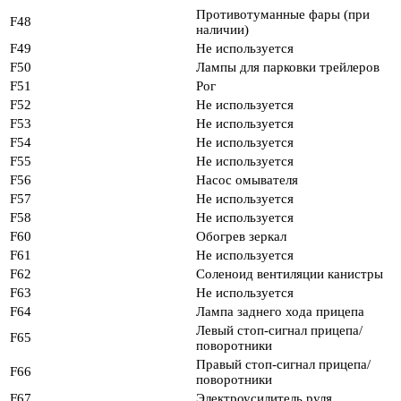
Противотуманные фары (при
F48
наличии)
F49
Не используется
F50
Лампы для парковки трейлеров
F51
Рог
F52
Не используется
F53
Не используется
F54
Не используется
F55
Не используется
F56
Насос омывателя
F57
Не используется
F58
Не используется
F60
Обогрев зеркал
F61
Не используется
F62
Соленоид вентиляции канистры
F63
Не используется
F64
Лампа заднего хода прицепа
Левый стоп-сигнал прицепа/
F65
поворотники
Правый стоп-сигнал прицепа/
F66
поворотники
F67
Электроусилитель руля