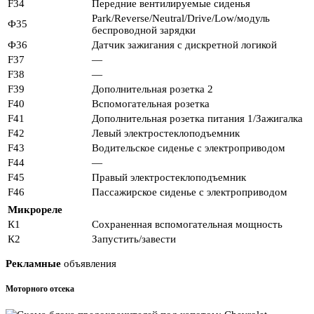
F34
Передние вентилируемые сиденья
Park/Reverse/Neutral/Drive/Low/модуль
Ф35
беспроводной зарядки
Ф36
Датчик зажигания с дискретной логикой
F37
—
F38
—
F39
Дополнительная розетка 2
F40
Вспомогательная розетка
F41
Дополнительная розетка питания 1/Зажигалка
F42
Левый электростеклоподъемник
F43
Водительское сиденье с электроприводом
F44
—
F45
Правый электростеклоподъемник
F46
Пассажирское сиденье с электроприводом
Микрореле
К1
Сохраненная вспомогательная мощность
К2
Запустить/завести
Рекламные
объявления
Моторного отсека