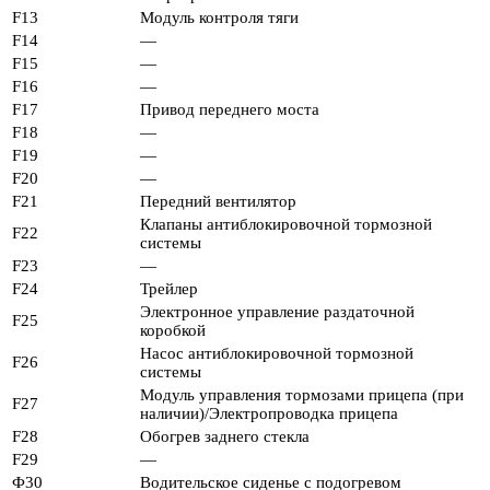
F13
Модуль контроля тяги
F14
—
F15
—
F16
—
F17
Привод переднего моста
F18
—
F19
—
F20
—
F21
Передний вентилятор
Клапаны антиблокировочной тормозной
F22
системы
F23
—
F24
Трейлер
Электронное управление раздаточной
F25
коробкой
Насос антиблокировочной тормозной
F26
системы
Модуль управления тормозами прицепа (при
F27
наличии)/Электропроводка прицепа
F28
Обогрев заднего стекла
F29
—
Ф30
Водительское сиденье с подогревом