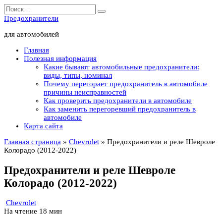
Перейти
Search
к
for:
Предохранители
содержанию
для автомобилей
Главная
Полезная информация
Какие бывают автомобильные предохранители:
виды, типы, номинал
Почему перегорает предохранитель в автомобиле
причины неисправностей
Как проверить предохранители в автомобиле
Как заменить перегоревший предохранитель в
автомобиле
Карта сайта
Главная страница
»
Chevrolet
»
Предохранители и реле Шевроле
Колорадо (2012-2022)
Предохранители и реле Шевроле
Колорадо (2012-2022)
Chevrolet
На чтение
18 мин