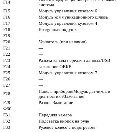
F14
система
F15
Модуль управления кузовом 6
F16
Модуль коммуникационного шлюза
F17
Модуль управления кузовом 4
F18
Воздушная подушка
F19
—
F20
Усилитель (при наличии)
F21
—
F22
—
F23
Разъем канала передачи данных/USB
F24
зажигание ОВКВ
F25
Модуль управления кузовом 7
F26
—
F27
—
Панель приборов/Модуль датчиков и
F28
диагностики/Зажигание
F29
Разное Зажигание
Ф30
—
F31
Передняя камера
F32
Подсветка кнопок на руле
F33
Рулевое колесо с подогревом