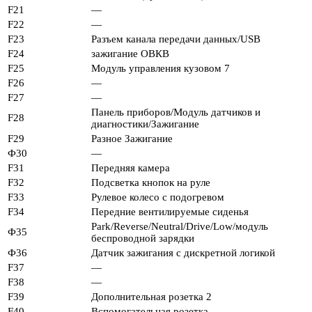
F21
—
F22
—
F23
Разъем канала передачи данных/USB
F24
зажигание ОВКВ
F25
Модуль управления кузовом 7
F26
—
F27
—
Панель приборов/Модуль датчиков и
F28
диагностики/Зажигание
F29
Разное Зажигание
Ф30
—
F31
Передняя камера
F32
Подсветка кнопок на руле
F33
Рулевое колесо с подогревом
F34
Передние вентилируемые сиденья
Park/Reverse/Neutral/Drive/Low/модуль
Ф35
беспроводной зарядки
Ф36
Датчик зажигания с дискретной логикой
F37
—
F38
—
F39
Дополнительная розетка 2
F40
Вспомогательная розетка