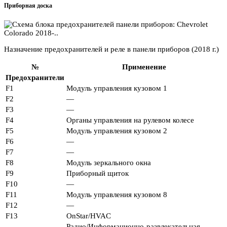
Приборная доска
Назначение предохранителей и реле в панели приборов (2018 г.)
№
Применение
Предохранители
F1
Модуль управления кузовом 1
F2
—
F3
—
F4
Органы управления на рулевом колесе
F5
Модуль управления кузовом 2
F6
—
F7
—
F8
Модуль зеркального окна
F9
Приборный щиток
F10
—
F11
Модуль управления кузовом 8
F12
—
F13
OnStar/HVAC
Радио/Информационно-развлекательная