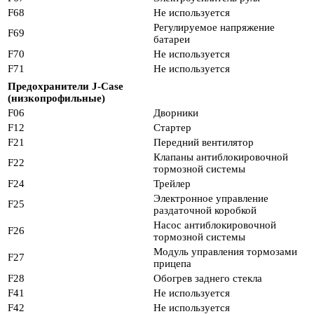
F68
Не используется
Регулируемое напряжение
F69
батареи
F70
Не используется
F71
Не используется
Предохранители J-Case
(низкопрофильные)
F06
Дворники
F12
Стартер
F21
Передний вентилятор
Клапаны антиблокировочной
F22
тормозной системы
F24
Трейлер
Электронное управление
F25
раздаточной коробкой
Насос антиблокировочной
F26
тормозной системы
Модуль управления тормозами
F27
прицепа
F28
Обогрев заднего стекла
F41
Не используется
F42
Не используется