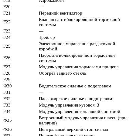
F19
Аэрожалюзи
F20
—
F21
Передний вентилятор
Клапаны антиблокировочной тормозной
F22
системы
F23
—
F24
Трейлер
Электронное управление раздаточной
F25
коробкой
Насос антиблокировочной тормозной
F26
системы
F27
Модуль управления тормозами прицепа
F28
Обогрев заднего стекла
F29
—
Ф30
Водительское сиденье с подогревом
F31
—
F32
Пассажирское сиденье с подогревом
F33
Модуль управления кузовом 3
F34
Модуль управления топливной системой
Встроенный модуль управления шасси (при
Ф35
наличии)
Ф36
Центральный верхний стоп-сигнал
F37
Правая фара дальнего света