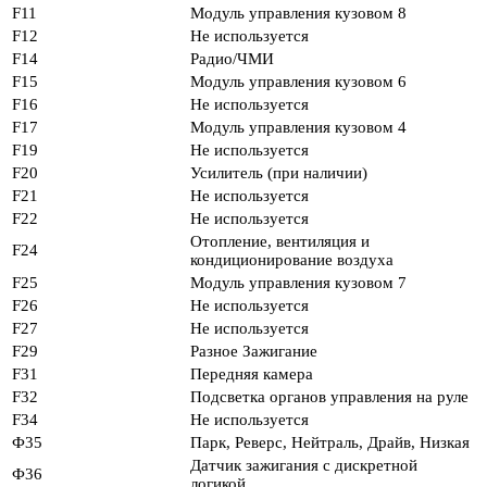
F11
Модуль управления кузовом 8
F12
Не используется
F14
Радио/ЧМИ
F15
Модуль управления кузовом 6
F16
Не используется
F17
Модуль управления кузовом 4
F19
Не используется
F20
Усилитель (при наличии)
F21
Не используется
F22
Не используется
Отопление, вентиляция и
F24
кондиционирование воздуха
F25
Модуль управления кузовом 7
F26
Не используется
F27
Не используется
F29
Разное Зажигание
F31
Передняя камера
F32
Подсветка органов управления на руле
F34
Не используется
Ф35
Парк, Реверс, Нейтраль, Драйв, Низкая
Датчик зажигания с дискретной
Ф36
логикой