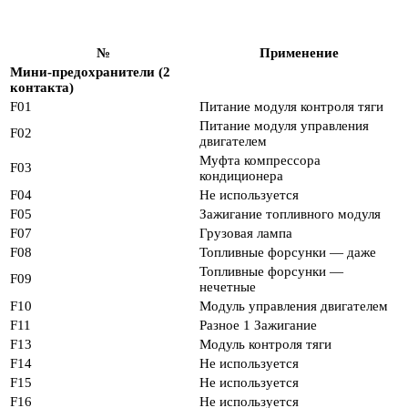
№
Применение
Мини-предохранители (2
контакта)
F01
Питание модуля контроля тяги
Питание модуля управления
F02
двигателем
Муфта компрессора
F03
кондиционера
F04
Не используется
F05
Зажигание топливного модуля
F07
Грузовая лампа
F08
Топливные форсунки — даже
Топливные форсунки —
F09
нечетные
F10
Модуль управления двигателем
F11
Разное 1 Зажигание
F13
Модуль контроля тяги
F14
Не используется
F15
Не используется
F16
Не используется