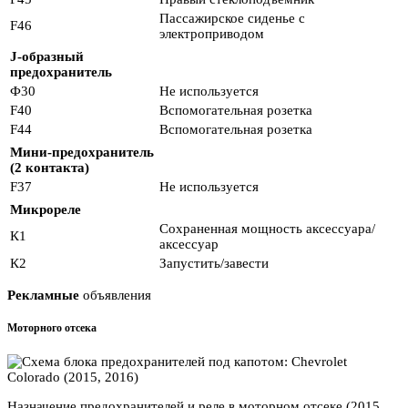
Пассажирское сиденье с
F46
электроприводом
J-образный
предохранитель
Ф30
Не используется
F40
Вспомогательная розетка
F44
Вспомогательная розетка
Мини-предохранитель
(2 контакта)
F37
Не используется
Микрореле
Сохраненная мощность аксессуара/
К1
аксессуар
К2
Запустить/завести
Рекламные
объявления
Моторного отсека
Назначение предохранителей и реле в моторном отсеке (2015,