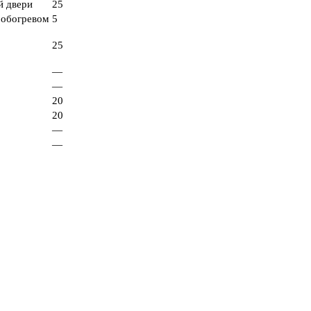
й двери
25
и обогревом
5
25
—
—
20
20
—
—