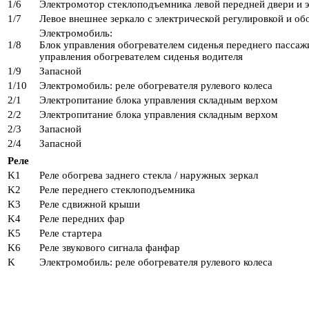
1/6
Электромотор стеклоподъемника левой передней двери и э
1/7
Левое внешнее зеркало с электрической регулировкой и об
Электромобиль:
1/8
Блок управления обогревателем сиденья переднего пассаж
управления обогревателем сиденья водителя
1/9
Запасной
1/10
Электромобиль: реле обогревателя рулевого колеса
2/1
Электропитание блока управления складным верхом
2/2
Электропитание блока управления складным верхом
2/3
Запасной
2/4
Запасной
Реле
K1
Реле обогрева заднего стекла / наружных зеркал
K2
Реле переднего стеклоподъемника
K3
Реле сдвижной крыши
K4
Реле передних фар
K5
Реле стартера
K6
Реле звукового сигнала фанфар
K
Электромобиль: реле обогревателя рулевого колеса