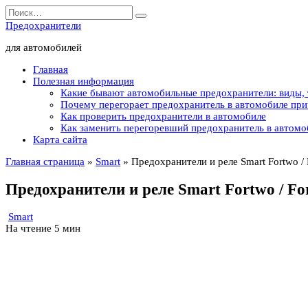
Перейти
Search
к
for:
Предохранители
содержанию
для автомобилей
Главная
Полезная информация
Какие бывают автомобильные предохранители: виды,
Почему перегорает предохранитель в автомобиле пр
Как проверить предохранители в автомобиле
Как заменить перегоревший предохранитель в автомо
Карта сайта
Главная страница
»
Smart
»
Предохранители и реле Smart Fortwo / 
Предохранители и реле Smart Fortwo / For
Smart
На чтение
5 мин