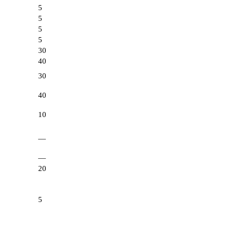
5
5
5
5
30
40
30
40
10
—
—
20
5