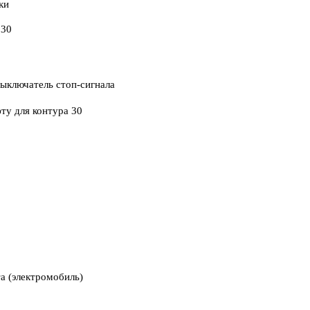
ки
 30
ыключатель стоп-сигнала
у для контура 30
а (электромобиль)