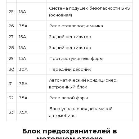
Система подушек безопасности SRS
25
15А
(основная)
26
7.5A
Реле стеклоподъемника
27
15А
Задний вентилятор
28
15А
Задний вентилятор
29
15А
Противотуманные фары
30
30А
Передний дворник
Автоматический кондиционер,
31
7.5A
встроенный блок
32
7.5A
Реле левой фары
Блок управления динамикой
33
7.5A
автомобиля
Блок предохранителей в
моторном отсеке