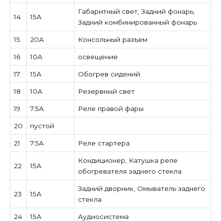
Габаритный свет, Задний фонарь,
14
15А
Задний комбинированный фонарь
15
20А
Консольный разъем
16
10А
освещение
17
15А
Обогрев сидений
18
10А
Резервный свет
19
7.5A
Реле правой фары
20
пустой
21
7.5A
Реле стартера
Кондиционер, Катушка реле
22
15А
обогревателя заднего стекла
Задний дворник, Омыватель заднего
23
15А
стекла
24
15А
Аудиосистема