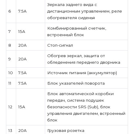
Зеркала заднего вида с
6
7.5A
дистанционным управлением, реле
обогревателя сиденья
Комбинированный счетчик,
7
15А
встроенный блок
8
20А
Стоп-сигнал
Обогрев зеркал, защита от
9
20А
обледенения переднего дворника
10
7.5A
Источник питания (аккумулятор)
11
7.5A
Блок указателей поворота
Блок автоматической коробки
передач, система подушек
12
15А
безопасности SRS (Sub), блок
управления двигателем, встроенный
блок
13
20А
Грузовая розетка