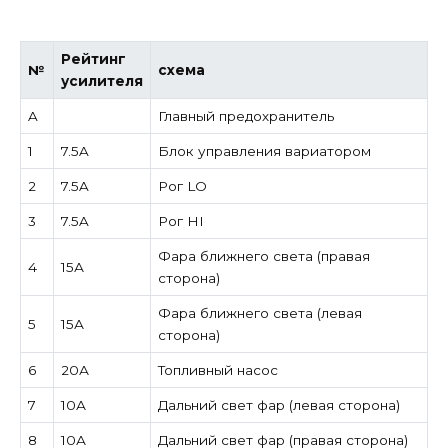
Рейтинг
№
схема
усилителя
A
Главный предохранитель
1
7.5A
Блок управления вариатором
2
7.5A
Рог LO
3
7.5A
Рог HI
Фара ближнего света (правая
4
15А
сторона)
Фара ближнего света (левая
5
15А
сторона)
6
20А
Топливный насос
7
10А
Дальний свет фар (левая сторона)
8
10А
Дальний свет фар (правая сторона)