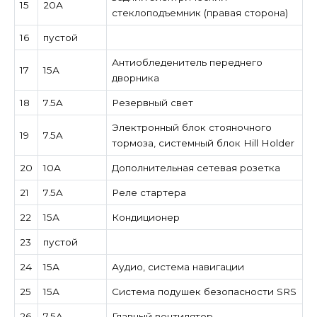
15
20А
стеклоподъемник (правая сторона)
16
пустой
Антиобледенитель переднего
17
15А
дворника
18
7.5A
Резервный свет
Электронный блок стояночного
19
7.5A
тормоза, системный блок Hill Holder
20
10А
Дополнительная сетевая розетка
21
7.5A
Реле стартера
22
15А
Кондиционер
23
пустой
24
15А
Аудио, система навигации
25
15А
Система подушек безопасности SRS
26
7.5A
Главный вентилятор