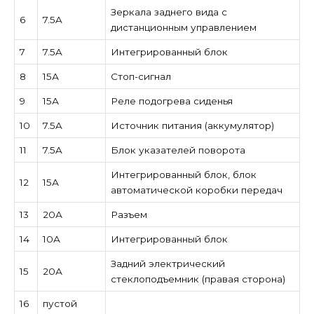
Зеркала заднего вида с
6
7.5A
дистанционным управлением
7
7.5A
Интегрированный блок
8
15А
Стоп-сигнал
9
15А
Реле подогрева сиденья
10
7.5A
Источник питания (аккумулятор)
11
7.5A
Блок указателей поворота
Интегрированный блок, блок
12
15А
автоматической коробки передач
13
20А
Разъем
14
10А
Интегрированный блок
Задний электрический
15
20А
стеклоподъемник (правая сторона)
16
пустой