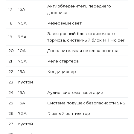
Антиобледенитель переднего
17
15А
дворника
18
7.5A
Резервный свет
Электронный блок стояночного
19
7.5A
тормоза, системный блок Hill Holder
20
10А
Дополнительная сетевая розетка
21
7.5A
Реле стартера
22
15А
Кондиционер
23
пустой
24
15А
Аудио, система навигации
25
15А
Система подушек безопасности SRS
26
7.5A
Главный вентилятор
27
пустой