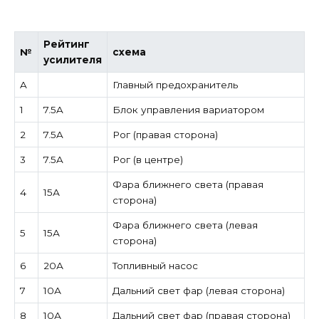
Рейтинг
№
схема
усилителя
A
Главный предохранитель
1
7.5A
Блок управления вариатором
2
7.5A
Рог (правая сторона)
3
7.5A
Рог (в центре)
Фара ближнего света (правая
4
15А
сторона)
Фара ближнего света (левая
5
15А
сторона)
6
20А
Топливный насос
7
10А
Дальний свет фар (левая сторона)
8
10А
Дальний свет фар (правая сторона)