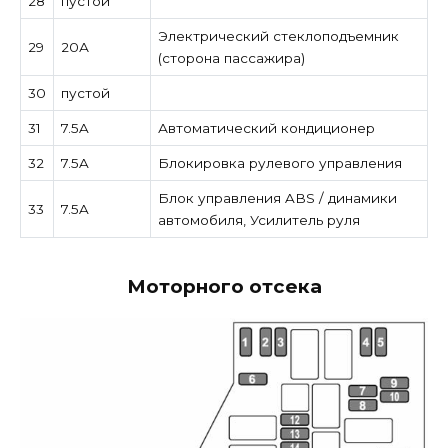
28
пустой
Электрический стеклоподъемник
29
20А
(сторона пассажира)
30
пустой
31
7.5A
Автоматический кондиционер
32
7.5A
Блокировка рулевого управления
Блок управления ABS / динамики
33
7.5A
автомобиля, Усилитель руля
Моторного отсека