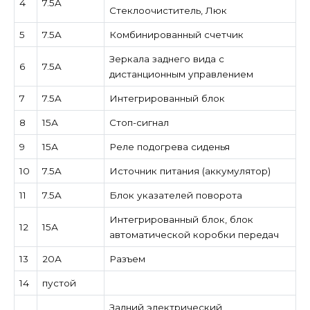
4
7.5A
Стеклоочиститель, Люк
5
7.5A
Комбинированный счетчик
Зеркала заднего вида с
6
7.5A
дистанционным управлением
7
7.5A
Интегрированный блок
8
15А
Стоп-сигнал
9
15А
Реле подогрева сиденья
10
7.5A
Источник питания (аккумулятор)
11
7.5A
Блок указателей поворота
Интегрированный блок, блок
12
15А
автоматической коробки передач
13
20А
Разъем
14
пустой
Задний электрический