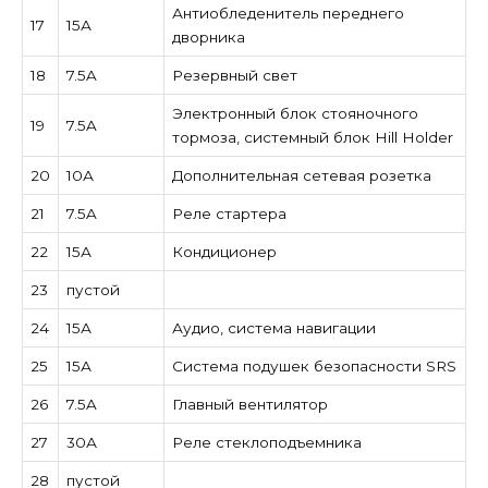
Антиобледенитель переднего
17
15А
дворника
18
7.5A
Резервный свет
Электронный блок стояночного
19
7.5A
тормоза, системный блок Hill Holder
20
10А
Дополнительная сетевая розетка
21
7.5A
Реле стартера
22
15А
Кондиционер
23
пустой
24
15А
Аудио, система навигации
25
15А
Система подушек безопасности SRS
26
7.5A
Главный вентилятор
27
30А
Реле стеклоподъемника
28
пустой