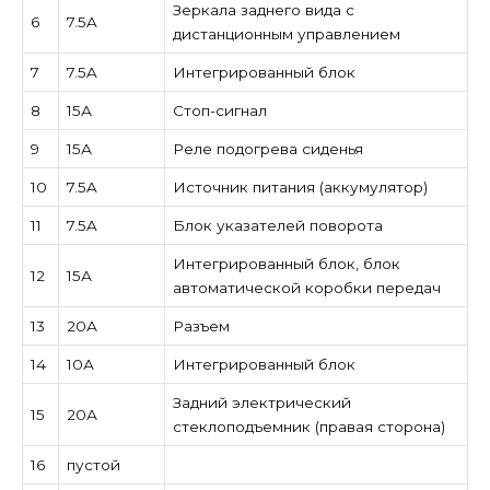
Зеркала заднего вида с
6
7.5A
дистанционным управлением
7
7.5A
Интегрированный блок
8
15А
Стоп-сигнал
9
15А
Реле подогрева сиденья
10
7.5A
Источник питания (аккумулятор)
11
7.5A
Блок указателей поворота
Интегрированный блок, блок
12
15А
автоматической коробки передач
13
20А
Разъем
14
10А
Интегрированный блок
Задний электрический
15
20А
стеклоподъемник (правая сторона)
16
пустой