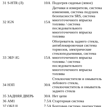
31
S-HTR (Л)
10А
Подогрев сиденья (левое)
Датчики и измерители, система
изменения, система подушек
безопасности SRS, система
многоточечного впрыска
32
IGN
15А
топлива / система
последовательного
многоточечного впрыска
топлива
Обогреватель заднего стекла,
антиблокировочная система
тормозов, электрические
стеклоподъемники, система
33
ЭБУ-IG
15А
многоточечного впрыска
топлива / система
последовательного
многоточечного впрыска
топлива
Стеклоочистители и омыватель
лобового стекла,
34
НЗП
30А
стеклоочиститель и омыватель
заднего стекла
35
ЗАДНЯЯ ДВЕРЬ
30А
Нет цепи
36
АМ1
7.5А
Стартерная система
37
ОБД II
7.5А
Бортовая система диагностики