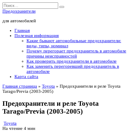
Перейти
Search
к
for:
Предохранители
содержанию
для автомобилей
Главная
Полезная информация
Какие бывают автомобильные предохранители:
виды, типы, номинал
Почему перегорает предохранитель в автомобиле
причины неисправностей
Как проверить предохранители в автомобиле
Как заменить перегоревший предохранитель в
автомобиле
Карта сайта
Главная страница
»
Toyota
»
Предохранители и реле Toyota
Tarago/Previa (2003-2005)
Предохранители и реле Toyota
Tarago/Previa (2003-2005)
Toyota
На чтение
4 мин