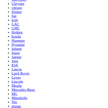
Chrysler
citroen
Dodge
fiat
ford
GAC
GMC
Holden
honda
Hummer
Hyundai
Infiniti
Isuzu
Jaguar
Jeep
KIA
Lancia
Land Rover
Lexus
Lincoln
Mazda
Mercedes-Benz
MG
Mitsubishi
Nio
nissan