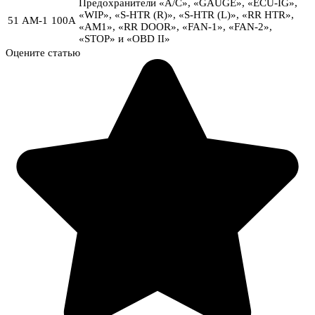
Предохранители «A/C», «GAUGE», «ECU-IG»,
«WIP», «S-HTR (R)», «S-HTR (L)», «RR HTR»,
51
АМ-1
100А
«AM1», «RR DOOR», «FAN-1», «FAN-2»,
«STOP» и «OBD II»
Оцените статью