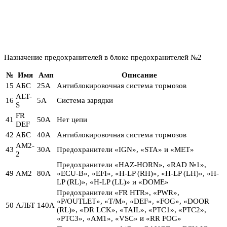
Назначение предохранителей в блоке предохранителей №2
№
Имя
Амп
Описание
15
АБС
25А
Антиблокировочная система тормозов
ALT-
16
5А
Система зарядки
S
FR
41
50А
Нет цепи
DEF
42
АБС
40А
Антиблокировочная система тормозов
АМ2-
43
30А
Предохранители «IGN», «STA» и «MET»
2
Предохранители «HAZ-HORN», «RAD №1»,
49
АМ2
80А
«ECU-B», «EFI», «H-LP (RH)», «H-LP (LH)», «H-
LP (RL)», «H-LP (LL)» и «DOME»
Предохранители «FR HTR», «PWR»,
«P/OUTLET», «T/M», «DEF», «FOG», «DOOR
50
АЛЬТ
140А
(RL)», «DR LCK», «TAIL», «PTC1», «PTC2»,
«PTC3», «AM1», «VSC» и «RR FOG»