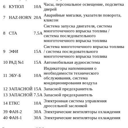
Часы, персональное освещение, подсветка
6
КУПОЛ
10А
дверей
Аварийные мигалки, указатели поворота,
7
HAZ-HORN
20А
клаксон
Система запуска двигателя, система
многоточечного впрыска топлива /
8
СТА
7.5А
система последовательного
многоточечного впрыска топлива
Система многоточечного впрыска топлива
9
ЭФИ
15А
/ система последовательного
многоточечного впрыска топлива
10
РАД №1
15А
Автомобильная аудиосистема
Индикаторы напоминания о
необходимости технического
11
ЭБУ-Б
10А
обслуживания, система
кондиционирования воздуха
12
ЗАПАСНОЙ
15А
Запасной предохранитель
13
ЗАПАСНОЙ
7.5А
Запасной предохранитель
Электронная система управления
14
ЕТКС
10А
дроссельной заслонкой
39
ФАН-2
30А
Электрические вентиляторы охлаждения
40
ФАН-1
30А
Электрические вентиляторы охлаждения