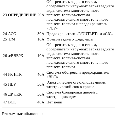
Обогреватель заднего стекла,
обогреватели наружных зеркал заднего
вида, система многоточечного
23
ОПРЕДЕЛЕНИЕ
20А
впрыска топлива/система
последовательного многоточечного
впрыска топлива и предохранитель
«l/UP»
24
АСС
30А
Предохранители «P/OUTLET» и «CIG»
25
Т/М
10А
Фонари заднего хода, часы
Обогреватель заднего стекла,
обогреватели наружных зеркал заднего
вида, система многоточечного
26
л/ВВЕРХ
10А
впрыска топлива/система
последовательного многоточечного
впрыска топлива
Система обогрева и предохранитель
44
FR HTR
40А
«BLC»
Электрические стеклоподъемники,
45
ПВР
30А
электрический люк в крыше
Система блокировки дверей с
46
ДР ЛКК
30А
электроприводом
47
ВСК
40А
Нет цепи
Рекламные
объявления