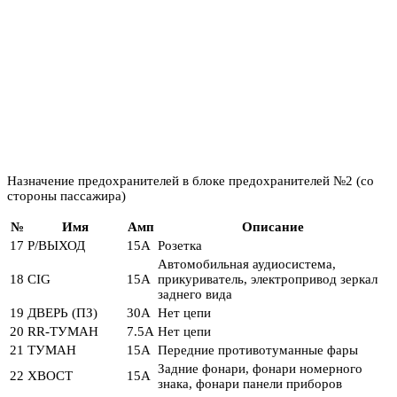
Назначение предохранителей в блоке предохранителей №2 (со
стороны пассажира)
№
Имя
Амп
Описание
17
Р/ВЫХОД
15А
Розетка
Автомобильная аудиосистема,
18
CIG
15А
прикуриватель, электропривод зеркал
заднего вида
19
ДВЕРЬ (ПЗ)
30А
Нет цепи
20
RR-ТУМАН
7.5А
Нет цепи
21
ТУМАН
15А
Передние противотуманные фары
Задние фонари, фонари номерного
22
ХВОСТ
15А
знака, фонари панели приборов