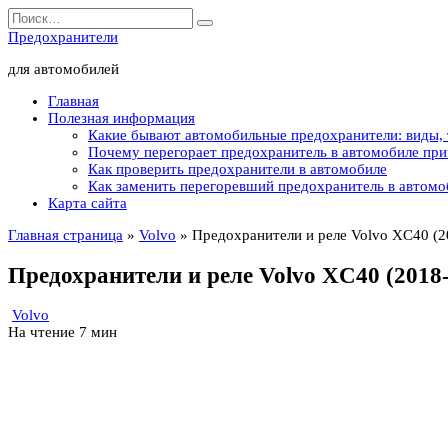
Перейти
Search
к
for:
Предохранители
содержанию
для автомобилей
Главная
Полезная информация
Какие бывают автомобильные предохранители: виды,
Почему перегорает предохранитель в автомобиле пр
Как проверить предохранители в автомобиле
Как заменить перегоревший предохранитель в автомо
Карта сайта
Главная страница
»
Volvo
»
Предохранители и реле Volvo XC40 (
Предохранители и реле Volvo XC40 (2018
Volvo
На чтение
7 мин