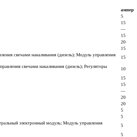
ампер
5
15
—
15
20
15
вления свечами накаливания (дизель); Модуль управления
15
правления свечами накаливания (дизель); Регуляторы
10
15
15
—
20
20
5
5
нтральный электронный модуль; Модуль управления
5
5