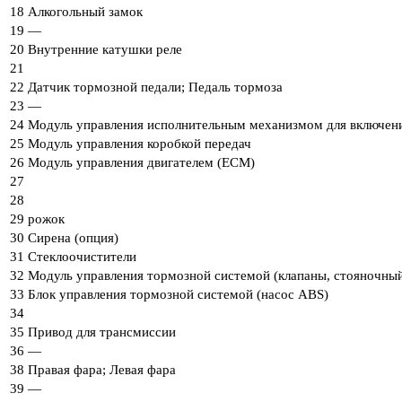
18
Алкогольный замок
19
—
20
Внутренние катушки реле
21
22
Датчик тормозной педали; Педаль тормоза
23
—
24
Модуль управления исполнительным механизмом для включения
25
Модуль управления коробкой передач
26
Модуль управления двигателем (ECM)
27
28
29
рожок
30
Сирена (опция)
31
Стеклоочистители
32
Модуль управления тормозной системой (клапаны, стояночны
33
Блок управления тормозной системой (насос ABS)
34
35
Привод для трансмиссии
36
—
38
Правая фара; Левая фара
39
—