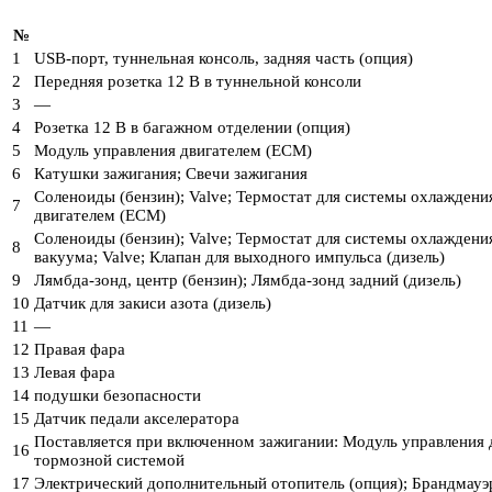
№
1
USB-порт, туннельная консоль, задняя часть (опция)
2
Передняя розетка 12 В в туннельной консоли
3
—
4
Розетка 12 В в багажном отделении (опция)
5
Модуль управления двигателем (ECM)
6
Катушки зажигания; Свечи зажигания
Соленоиды (бензин); Valve; Термостат для системы охлаждения
7
двигателем (ECM)
Соленоиды (бензин); Valve; Термостат для системы охлаждения
8
вакуума; Valve; Клапан для выходного импульса (дизель)
9
Лямбда-зонд, центр (бензин); Лямбда-зонд задний (дизель)
10
Датчик для закиси азота (дизель)
11
—
12
Правая фара
13
Левая фара
14
подушки безопасности
15
Датчик педали акселератора
Поставляется при включенном зажигании: Модуль управления 
16
тормозной системой
17
Электрический дополнительный отопитель (опция); Брандмауэ