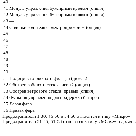
40
—
41
Модуль управления буксирным крюком (опция)
42
Модуль управления буксирным крюком (опция)
43
—
44
Сиденье водителя с электроприводом (опция)
45
46
47
48
48
49
50
51
Подогрев топливного фильтра (дизель)
52
Обогрев лобового стекла, левый (опция)
53
Обогрев ветрового стекла, правый (опция)
54
Функция управления для поддержки батареи
55
Левая фара
56
Правая фара
Предохранители 1-30, 46-50 и 54-56 относятся к типу «Микро».
Предохранители 31-45, 51-53 относятся к типу «MCase» и должн