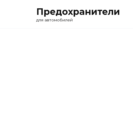
Перейти
Предохранители
к
содержанию
для автомобилей