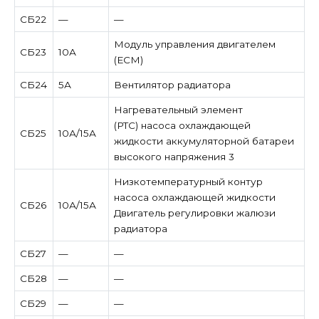
СБ22
—
—
Модуль управления двигателем
СБ23
10А
(ECM)
СБ24
5А
Вентилятор радиатора
Нагревательный элемент
(PTC) насоса охлаждающей
СБ25
10А/15А
жидкости аккумуляторной батареи
высокого напряжения 3
Низкотемпературный контур
насоса охлаждающей жидкости
СБ26
10А/15А
Двигатель регулировки жалюзи
радиатора
СБ27
—
—
СБ28
—
—
СБ29
—
—