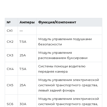
№
Амперы
Функция/Компонент
СК1
—
Модуль управления подушками
СК2
7.5А
безопасности
Модуль управления
СК3
25А
распознаванием буксировки
Системы помощи водителю
СК4
7.5А
передняя камера
Модуль управления электрической
СК5
25А
системой транспортного средства,
левый задний фонарь
Модуль управления электрической
SC6
30А
системой транспортного средства,