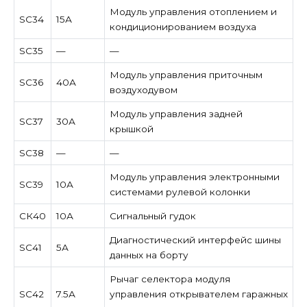
Модуль управления отоплением и
SC34
15А
кондиционированием воздуха
SC35
—
—
Модуль управления приточным
SC36
40А
воздуходувом
Модуль управления задней
SC37
30А
крышкой
SC38
—
—
Модуль управления электронными
SC39
10А
системами рулевой колонки
СК40
10А
Сигнальный гудок
Диагностический интерфейс шины
SC41
5А
данных на борту
Рычаг селектора модуля
SC42
7.5А
управления открывателем гаражных