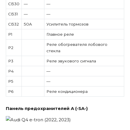
СБ30
—
—
СБ31
—
—
СБ32
50А
Усилитель тормозов
Р1
Главное реле
Реле обогревателя лобового
Р2
стекла
Р3
Реле звукового сигнала
Р4
—
Р5
—
Р6
Реле кондиционера
Панель предохранителей A (-SA-)