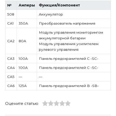
№
Амперы
Функция/Компонент
508
Аккумулятор
СА1
350А
Преобразователь напряжения
Модуль управления мониторингом
аккумуляторной батареи
СА2
80А
Модуль управления усилителем
рулевого управления
СА3
100А
Панель предохранителей C -SC-
СА4
100А
Панель предохранителей C -SC-
СА5
—
—
СА6
125А
Панель предохранителей B -SB-
Оцените статью