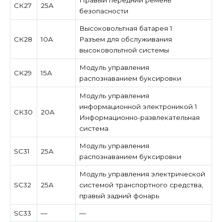
Правый передний ремень
СК27
25А
безопасности
Высоковольтная батарея 1
СК28
10А
Разъем для обслуживания
высоковольтной системы
Модуль управления
СК29
15А
распознаванием буксировки
Модуль управления
информационной электроникой 1
СК30
20А
Информационно-развлекательная
система
Модуль управления
SC31
25А
распознаванием буксировки
Модуль управления электрической
SC32
25А
системой транспортного средства,
правый задний фонарь
SC33
—
—