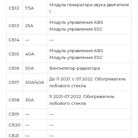
Модуль генератора звука двигателя
СБ12
7.5А
1
Модуль управления ABS
СБ13
25А
Модуль управления ESC
СБ14
—
—
Модуль управления ABS
СБ15
40А
Модуль управления ESC
СБ16
50А
Вентилятор радиатора
До 11.2021; с 07.2022: Обогреватель
СБ17
30А/40А
лобового стекла
11.2021-07.2022: Обогреватель
СБ18
30А
лобового стекла
СБ19
—
—
СБ20
—
—
СБ21
—
—