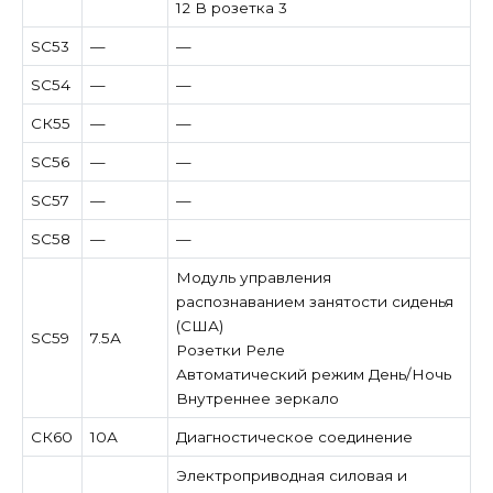
12 В розетка 3
SC53
—
—
SC54
—
—
СК55
—
—
SC56
—
—
SC57
—
—
SC58
—
—
Модуль управления
распознаванием занятости сиденья
(США)
SC59
7.5А
Розетки Реле
Автоматический режим День/Ночь
Внутреннее зеркало
СК60
10А
Диагностическое соединение
Электроприводная силовая и