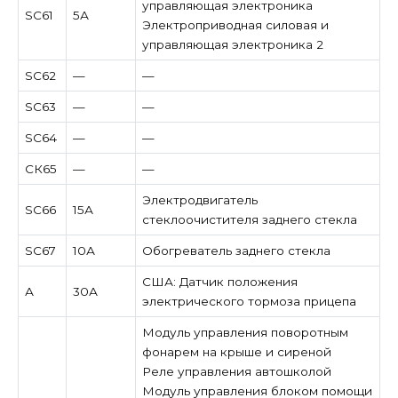
управляющая электроника
SC61
5А
Электроприводная силовая и
управляющая электроника 2
SC62
—
—
SC63
—
—
SC64
—
—
СК65
—
—
Электродвигатель
SC66
15А
стеклоочистителя заднего стекла
SC67
10А
Обогреватель заднего стекла
США: Датчик положения
А
30А
электрического тормоза прицепа
Модуль управления поворотным
фонарем на крыше и сиреной
Реле управления автошколой
Модуль управления блоком помощи