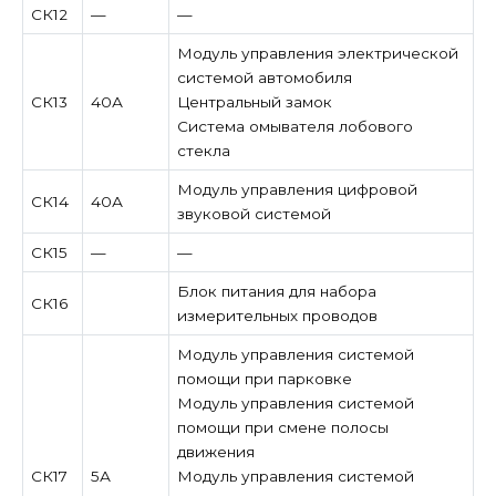
СК12
—
—
Модуль управления электрической
системой автомобиля
СК13
40А
Центральный замок
Система омывателя лобового
стекла
Модуль управления цифровой
СК14
40А
звуковой системой
СК15
—
—
Блок питания для набора
СК16
измерительных проводов
Модуль управления системой
помощи при парковке
Модуль управления системой
помощи при смене полосы
движения
СК17
5А
Модуль управления системой