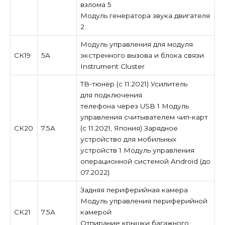
взлома 5
Модуль генератора звука двигателя
2
Модуль управления для модуля
СК19
5А
экстренного вызова и блока связи
Instrument Cluster
ТВ-тюнер (с 11.2021) Усилитель
для подключения
телефона через USB 1 Модуль
управления считывателем чип-карт
СК20
7.5А
(с 11.2021, Япония) Зарядное
устройство для мобильных
устройств 1 Модуль управления
операционной системой Android (до
07.2022)
Задняя периферийная камера
Модуль управления периферийной
СК21
7.5А
камерой
Отпирание крышки багажного