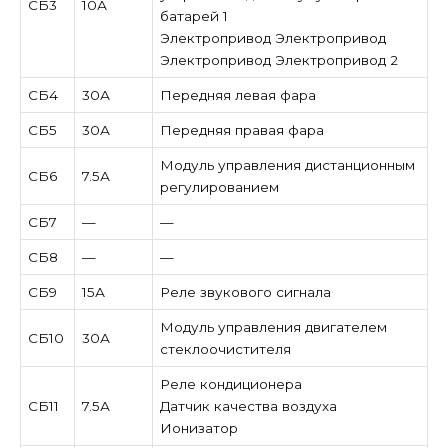
СБ3
10А
батарей 1
Электропривод Электропривод
Электропривод Электропривод 2
СБ4
30А
Передняя левая фара
СБ5
30А
Передняя правая фара
Модуль управления дистанционным
СБ6
7.5А
регулированием
СБ7
—
—
СБ8
—
—
СБ9
15А
Реле звукового сигнала
Модуль управления двигателем
СБ10
30А
стеклоочистителя
Реле кондиционера
СБ11
7.5А
Датчик качества воздуха
Ионизатор