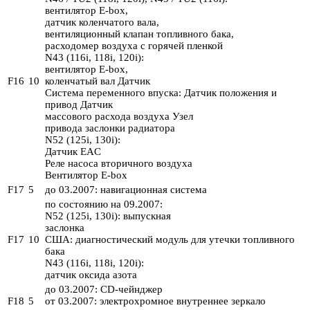
вентилятор E-box,
датчик коленчатого вала,
вентиляционный клапан топливного бака,
расходомер воздуха с горячей пленкой
N43 (116i, 118i, 120i):
вентилятор E-box,
F16
10
коленчатый вал Датчик
Система переменного впуска: Датчик положения и
привод Датчик
массового расхода воздуха Узел
привода заслонки радиатора
N52 (125i, 130i):
Датчик EAC
Реле насоса вторичного воздуха
Вентилятор E-box
F17
5
до 03.2007: навигационная система
по состоянию на 09.2007:
N52 (125i, 130i): выпускная
заслонка
F17
10
США: диагностический модуль для утечки топливного
бака
N43 (116i, 118i, 120i):
датчик оксида азота
до 03.2007: CD-чейнджер
F18
5
от 03.2007: электрохромное внутреннее зеркало