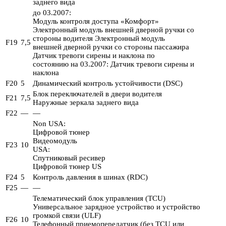
заднего вида
до 03.2007:
Модуль контроля доступа «Комфорт»
Электронный модуль внешней дверной ручки со
стороны водителя Электронный модуль
F19
7,5
внешней дверной ручки со стороны пассажира
Датчик тревоги сирены и наклона по
состоянию на 03.2007: Датчик тревоги сирены и
наклона
F20
5
Динамический контроль устойчивости (DSC)
Блок переключателей в двери водителя
F21
7,5
Наружные зеркала заднего вида
F22
—
—
Non USA:
Цифровой тюнер
Видеомодуль
F23
10
USA:
Спутниковый ресивер
Цифровой тюнер US
F24
5
Контроль давления в шинах (RDC)
F25
—
—
Телематический блок управления (TCU)
Универсальное зарядное устройство и устройство
громкой связи (ULF)
F26
10
Телефонный приемопередатчик (без TCU или