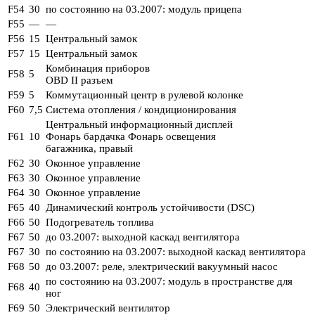
F54
30
по состоянию на 03.2007: модуль прицепа
F55
—
—
F56
15
Центральный замок
F57
15
Центральный замок
Комбинация приборов
F58
5
OBD II разъем
F59
5
Коммутационный центр в рулевой колонке
F60
7,5
Система отопления / кондиционирования
Центральный информационный дисплей
F61
10
Фонарь бардачка Фонарь освещения
багажника, правый
F62
30
Оконное управление
F63
30
Оконное управление
F64
30
Оконное управление
F65
40
Динамический контроль устойчивости (DSC)
F66
50
Подогреватель топлива
F67
50
до 03.2007: выходной каскад вентилятора
F67
30
по состоянию на 03.2007: выходной каскад вентилятора
F68
50
до 03.2007: реле, электрический вакуумный насос
по состоянию на 03.2007: модуль в пространстве для
F68
40
ног
F69
50
Электрический вентилятор