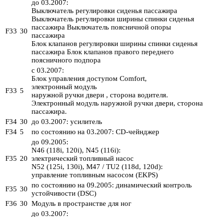
до 03.2007:
Выключатель регулировки сиденья пассажира
Выключатель регулировки ширины спинки сиденья
пассажира Выключатель поясничной опоры
F33
30
пассажира
Блок клапанов регулировки ширины спинки сиденья
пассажира Блок клапанов правого переднего
поясничного подпора
с 03.2007:
Блок управления доступом Comfort,
электронный модуль
F33
5
наружной ручки двери , сторона водителя.
Электронный модуль наружной ручки двери, сторона
пассажира.
F34
30
до 03.2007: усилитель
F34
5
по состоянию на 03.2007: CD-чейнджер
до 09.2005:
N46 (118i, 120i), N45 (116i):
F35
20
электрический топливный насос
N52 (125i, 130i), M47 / TU2 (118d, 120d):
управление топливным насосом (EKPS)
по состоянию на 09.2005: динамический контроль
F35
30
устойчивости (DSC)
F36
30
Модуль в пространстве для ног
до 03.2007: