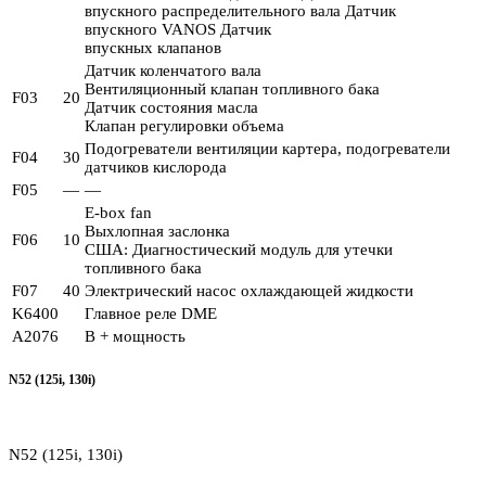
впускного распределительного вала Датчик
впускного VANOS Датчик
впускных клапанов
Датчик коленчатого вала
Вентиляционный клапан топливного бака
F03
20
Датчик состояния масла
Клапан регулировки объема
Подогреватели вентиляции картера, подогреватели
F04
30
датчиков кислорода
F05
—
—
E-box fan
Выхлопная заслонка
F06
10
США: Диагностический модуль для утечки
топливного бака
F07
40
Электрический насос охлаждающей жидкости
K6400
Главное реле DME
A2076
B + мощность
N52 (125i, 130i)
N52 (125i, 130i)