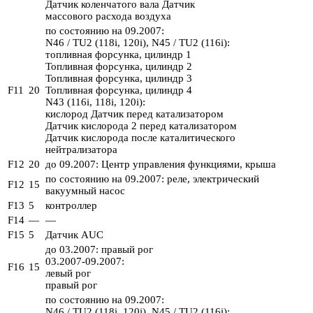
Датчик коленчатого вала Датчик
массового расхода воздуха
по состоянию на 09.2007:
N46 / TU2 (118i, 120i), N45 / TU2 (116i):
топливная форсунка, цилиндр 1
Топливная форсунка, цилиндр 2
Топливная форсунка, цилиндр 3
F11
20
Топливная форсунка, цилиндр 4
N43 (116i, 118i, 120i):
кислород Датчик перед катализатором
Датчик кислорода 2 перед катализатором
Датчик кислорода после каталитического
нейтрализатора
F12
20
до 09.2007: Центр управления функциями, крыша
по состоянию на 09.2007: реле, электрический
F12
15
вакуумный насос
F13
5
контроллер
F14
—
—
F15
5
Датчик AUC
до 03.2007: правый рог
03.2007-09.2007:
F16
15
левый рог
правый рог
по состоянию на 09.2007:
N46 / TU2 (118i, 120i), N45 / TU2 (116i):