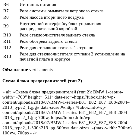
R6
Источник питания
R7
Реле системы омывателя ветрового стекла
R8
Реле насоса вторичного воздуха
Внутренний интерфейс, блок управления
R9
распределительной коробкой
R10
Реле стеклоочистителя заднего стекла
R11
Реле обогрева заднего стекла
R12
Реле для стеклоочистителя 1 ступени
Реле для стеклоочистителя ступени 2 установлено на
R13
печатной плате в корпусе
Объявление
vertisements
Схема блока предохранителей (тип 2)
» alt=»Схема блока предохранителей (тип 2): BMW 1-серии»
width=»700″ height=»511″ data-src=»https://fubox.info/wp-
content/uploads/2018/07/BMW-1-series-E81_E82_E87_E88-2004–
2013_type2_1.jpg» data-srcset=»https://fubox.info/wp-
content/uploads/2018/07/BMW-1-series-E81_E82_E87_E88-2004–
2013_type2_1.jpg 700w, https://fubox.info/wp-
content/uploads/2018/07/BMW-1-series-E81_E82_E87_E88-2004–
2013_type2_1-300×219.jpg 300w» data-sizes=»(max-width: 700px)
100vw, 700px» />