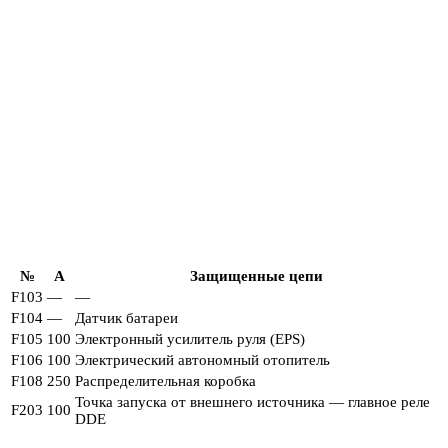
№
A
Защищенные цепи
F103
—
—
F104
—
Датчик батареи
F105
100
Электронный усилитель руля (EPS)
F106
100
Электрический автономный отопитель
F108
250
Распределительная коробка
Точка запуска от внешнего источника — главное реле
F203
100
DDE