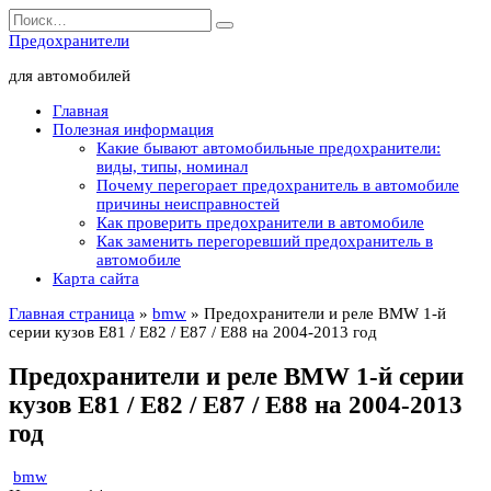
Перейти
Search
к
for:
Предохранители
содержанию
для автомобилей
Главная
Полезная информация
Какие бывают автомобильные предохранители:
виды, типы, номинал
Почему перегорает предохранитель в автомобиле
причины неисправностей
Как проверить предохранители в автомобиле
Как заменить перегоревший предохранитель в
автомобиле
Карта сайта
Главная страница
»
bmw
»
Предохранители и реле BMW 1-й
серии кузов E81 / E82 / E87 / E88 на 2004-2013 год
Предохранители и реле BMW 1-й серии
кузов E81 / E82 / E87 / E88 на 2004-2013
год
bmw