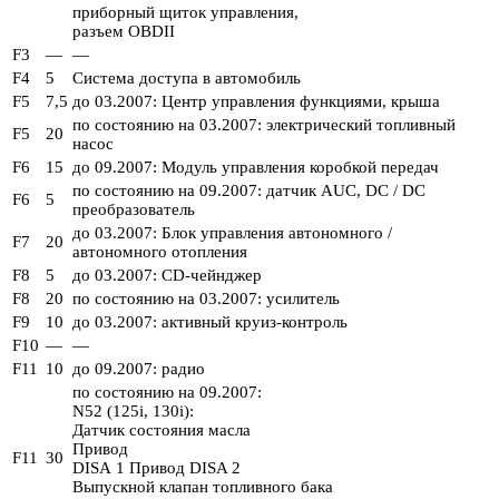
приборный щиток управления,
разъем OBDII
F3
—
—
F4
5
Система доступа в автомобиль
F5
7,5
до 03.2007: Центр управления функциями, крыша
по состоянию на 03.2007: электрический топливный
F5
20
насос
F6
15
до 09.2007: Модуль управления коробкой передач
по состоянию на 09.2007: датчик AUC, DC / DC
F6
5
преобразователь
до 03.2007: Блок управления автономного /
F7
20
автономного отопления
F8
5
до 03.2007: CD-чейнджер
F8
20
по состоянию на 03.2007: усилитель
F9
10
до 03.2007: активный круиз-контроль
F10
—
—
F11
10
до 09.2007: радио
по состоянию на 09.2007:
N52 (125i, 130i):
Датчик состояния масла
Привод
F11
30
DISA 1 Привод DISA 2
Выпускной клапан топливного бака