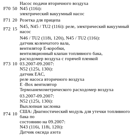
Насос подачи вторичного воздуха
F70
50
N45 (116i):
электрический вакуумный насос
F71
20
Розетка для прицепа
N45, N45 / TU2 (116i): реле, электрический вакуумный
F72
15
насос
N46 / TU2 (118i, 120i), N45 / TU2 (116i):
датчик коленчатого вала,
вентилятор E-коробки,
вентиляционный клапан топливного бака,
расходомер воздуха с горячей пленкой
F73
10
03.2007-09.2007:
N52 (125i, 130i):
датчик EAC,
реле насоса вторичного воздуха
E -Box вентилятор
Термоанемометрического расходомер воздуха
03.2007-09.2007:
N52 (125i, 130i):
Выхлопная заслонка
США: Диагностический модуль для утечки топливного
F74
10
бака по
состоянию на 09.2007:
N43 (116i, 118i, 120i):
Датчик оксида азота