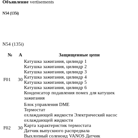
Объявление
vertisements
N54 (135i)
N54 (135i)
№
A
Защищенные цепи
Катушка зажигания, цилиндр 1
Катушка зажигания, цилиндр 2
Катушка зажигания, цилиндр 3
Катушка зажигания, цилиндр 4
F01
30
Катушка зажигания, цилиндр 5
Катушка зажигания, цилиндр 6
Конденсатор подавления помех для катушек
зажигания
Блок управления DME
Термостат
охлаждающей жидкости Электрический насос
охлаждающей жидкости
Карта характеристик термостата
F02
30
Датчик выпускного распредвала
Выхлопный соленоид VANOS Датчик