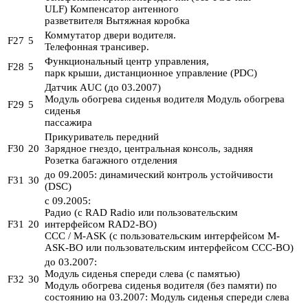
ULF) Компенсатор антенного
разветвителя Вытяжная коробка
Коммутатор двери водителя.
F27
5
Телефонная трансивер.
Функциональный центр управления,
F28
5
парк крыши, дистанционное управление (PDC)
Датчик AUC (до 03.2007)
Модуль обогрева сиденья водителя Модуль обогрева
F29
5
сиденья
пассажира
Прикуриватель передний
F30
20
Зарядное гнездо, центральная консоль, задняя
Розетка багажного отделения
до 09.2005: динамический контроль устойчивости
F31
30
(DSC)
с 09.2005:
Радио (с RAD Radio или пользовательским
F31
20
интерфейсом RAD2-BO)
CCC / M-ASK (с пользовательским интерфейсом M-
ASK-BO или пользовательским интерфейсом CCC-BO)
до 03.2007:
Модуль сиденья спереди слева (с памятью)
F32
30
Модуль обогрева сиденья водителя (без памяти) по
состоянию на 03.2007: Модуль сиденья спереди слева