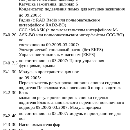
Катушка зажигания, цилиндр 6
Конденсатор подавления помех для катушек зажигания
до 09.2005:
Радио (с RAD Radio или пользовательским
интерфейсом RAD2-BO)
CCC / M-ASK (с пользовательским интерфейсом M-
F40
20
ASK-BO или пользовательским интерфейсом CCC-BO)
по
состоянию на 09.2005-03.2007:
Электрический топливный насос (без EKPS)
Управление топливным насосом (EKPS)
по состоянию на 03.2007: Центр управления
F40
7,5
функциями, крыша
F41
30
Модуль в пространстве для ног
до 09.2005:
Переключатель регулировки ширины спинки сиденья
водителя Переключатель поясничной опоры водителя
F42
30
Блок
клапанов регулировки ширины спинки сиденья
водителя Блок клапанов левого переднего поясничного
подпора 09.2006-03.2007: Модуль прицепа
по состоянию на 03.2007: модуль в пространстве для
F42
40
ног
F43
30
Насос омывателя фар