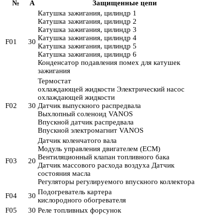
№
A
Защищенные цепи
Катушка зажигания, цилиндр 1
Катушка зажигания, цилиндр 2
Катушка зажигания, цилиндр 3
Катушка зажигания, цилиндр 4
F01
30
Катушка зажигания, цилиндр 5
Катушка зажигания, цилиндр 6
Конденсатор подавления помех для катушек
зажигания
Термостат
охлаждающей жидкости Электрический насос
охлаждающей жидкости
F02
30
Датчик выпускного распредвала
Выхлопный соленоид VANOS
Впускной датчик распредвала
Впускной электромагнит VANOS
Датчик коленчатого вала
Модуль управления двигателем (ECM)
Вентиляционный клапан топливного бака
F03
20
Датчик массового расхода воздуха Датчик
состояния масла
Регуляторы регулируемого впускного коллектора
Подогреватель картера
F04
30
кислородного обогревателя
F05
30
Реле топливных форсунок