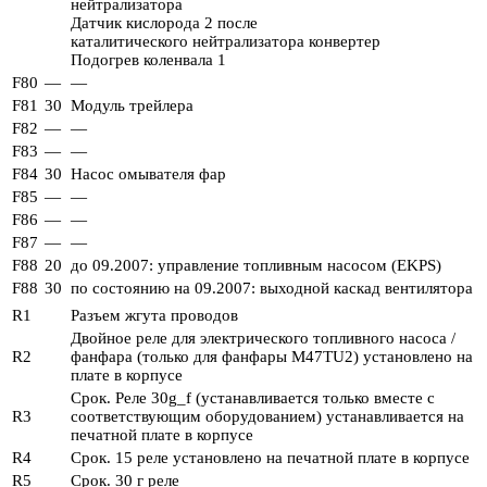
нейтрализатора
Датчик кислорода 2 после
каталитического нейтрализатора конвертер
Подогрев коленвала 1
F80
—
—
F81
30
Модуль трейлера
F82
—
—
F83
—
—
F84
30
Насос омывателя фар
F85
—
—
F86
—
—
F87
—
—
F88
20
до 09.2007: управление топливным насосом (EKPS)
F88
30
по состоянию на 09.2007: выходной каскад вентилятора
R1
Разъем жгута проводов
Двойное реле для электрического топливного насоса /
R2
фанфара (только для фанфары M47TU2) установлено на
плате в корпусе
Срок. Реле 30g_f (устанавливается только вместе с
R3
соответствующим оборудованием) устанавливается на
печатной плате в корпусе
R4
Срок. 15 реле установлено на печатной плате в корпусе
R5
Срок. 30 г реле