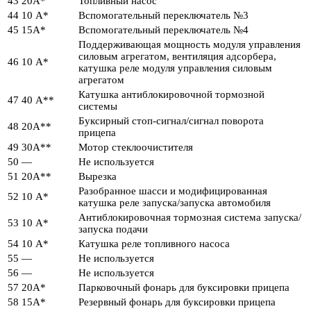
43
20А*
Топливный насос
44
10 А*
Вспомогательный переключатель №3
45
15А*
Вспомогательный переключатель №4
Поддерживающая мощность модуля управления
силовым агрегатом, вентиляция адсорбера,
46
10 А*
катушка реле модуля управления силовым
агрегатом
Катушка антиблокировочной тормозной
47
40 А**
системы
Буксирный стоп-сигнал/сигнал поворота
48
20А**
прицепа
49
30А**
Мотор стеклоочистителя
50
—
Не используется
51
20А**
Вырезка
Разобранное шасси и модифицированная
52
10 А*
катушка реле запуска/запуска автомобиля
Антиблокировочная тормозная система запуска/
53
10 А*
запуска подачи
54
10 А*
Катушка реле топливного насоса
55
—
Не используется
56
—
Не используется
57
20А*
Парковочный фонарь для буксировки прицепа
58
15А*
Резервный фонарь для буксировки прицепа