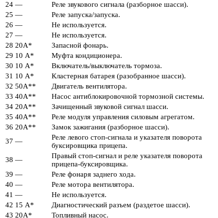
24
—
Реле звукового сигнала (разборное шасси).
25
—
Реле запуска/запуска.
26
—
Не используется.
27
—
Не используется.
28
20А*
Запасной фонарь.
29
10 А*
Муфта кондиционера.
30
10 А*
Включатель/выключатель тормоза.
31
10 А*
Кластерная батарея (разобранное шасси).
32
50А**
Двигатель вентилятора.
33
40А**
Насос антиблокировочной тормозной системы.
34
20А**
Зачищенный звуковой сигнал шасси.
35
40А**
Реле модуля управления силовым агрегатом.
36
20А**
Замок зажигания (разборное шасси).
Реле левого стоп-сигнала и указателя поворота
37
—
буксировщика прицепа.
Правый стоп-сигнал и реле указателя поворота
38
—
прицепа-буксировщика.
39
—
Реле фонаря заднего хода.
40
—
Реле мотора вентилятора.
41
—
Не используется.
42
15 А*
Диагностический разъем (раздетое шасси).
43
20А*
Топливный насос.