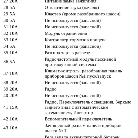
27
20А
Питание замка зажигания
28
5А
Отключение звука (начало)
29
5А
Кластер (кроме разобранного шасси)
30
5А
Не используется (запасной)
31
10А
Не используется (запасной)
32
10А
Модуль ограничений
33
10А
Контроллер тормозов прицепа
34
5А
Не используется (запасной)
35
10А
Разгон/старт в разрезе
Радиочастотный модуль пассивной
36
5А
противоугонной системы
Климат-контроль, разобранная панель
37
10А
приборов шасси №1 пуск/запуск
38
20А
Не используется (запасной)
39
20А
Радио
40
20А
Не используется (запасной)
Радио, Переключатель освещения, Зеркало
41
15А
заднего вида с автоматическим
затемнением, Инвертор
42
10А
Вспомогательный переключатель
Зачищенный разъем панели приборов
43
10А
шасси № 1
Реле заряда аккумуляторной батареи