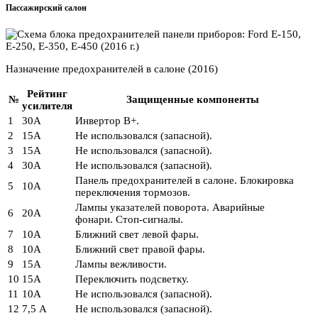
Пассажирский салон
Назначение предохранителей в салоне (2016)
Рейтинг
№
Защищенные компоненты
усилителя
1
30А
Инвертор В+.
2
15А
Не использовался (запасной).
3
15А
Не использовался (запасной).
4
30А
Не использовался (запасной).
Панель предохранителей в салоне. Блокировка
5
10А
переключения тормозов.
Лампы указателей поворота. Аварийные
6
20А
фонари. Стоп-сигналы.
7
10А
Ближний свет левой фары.
8
10А
Ближний свет правой фары.
9
15А
Лампы вежливости.
10
15А
Переключить подсветку.
11
10А
Не использовался (запасной).
12
7,5 А
Не использовался (запасной).