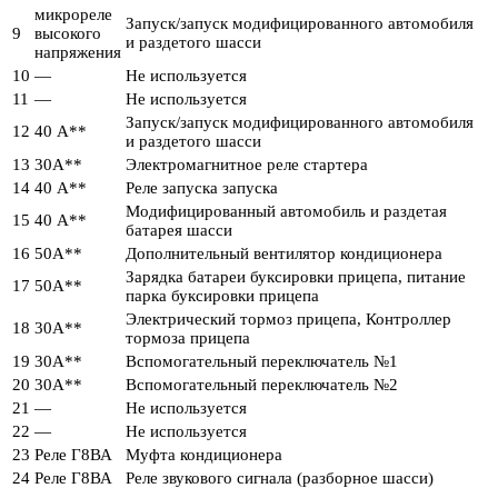
микрореле
Запуск/запуск модифицированного автомобиля
9
высокого
и раздетого шасси
напряжения
10
—
Не используется
11
—
Не используется
Запуск/запуск модифицированного автомобиля
12
40 А**
и раздетого шасси
13
30А**
Электромагнитное реле стартера
14
40 А**
Реле запуска запуска
Модифицированный автомобиль и раздетая
15
40 А**
батарея шасси
16
50А**
Дополнительный вентилятор кондиционера
Зарядка батареи буксировки прицепа, питание
17
50А**
парка буксировки прицепа
Электрический тормоз прицепа, Контроллер
18
30А**
тормоза прицепа
19
30А**
Вспомогательный переключатель №1
20
30А**
Вспомогательный переключатель №2
21
—
Не используется
22
—
Не используется
23
Реле Г8ВА
Муфта кондиционера
24
Реле Г8ВА
Реле звукового сигнала (разборное шасси)