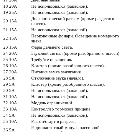
18
20А
Не использовался (запасной).
19
25А
Не использовался (запасной).
Диагностический разъем (кроме раздетого
20
15А
шасси).
21
15А
Не использовался (запасной).
Парковочные фонари. Освещение номерного
22
15А
знака.
23
15А
Фары дальнего света.
24
20А
Звуковой сигнал (кроме разобранного шасси).
25
10А
Требуйте освещения.
26
10А
Кластер (кроме разобранного шасси).
27
20А
Питание замка зажигания.
28
5А
Отключение звука (начало).
29
5А
Кластер (кроме разобранного шасси).
30
5А
Не использовался (запасной).
31
10А
Не использовался (запасной).
32
10А
Модуль ограничений.
33
10А
Контроллер тормозов прицепа.
34
5А
Не использовался (запасной).
35
10А
Разгон/старт в разрезе.
Радиочастотный модуль пассивной
36
5А