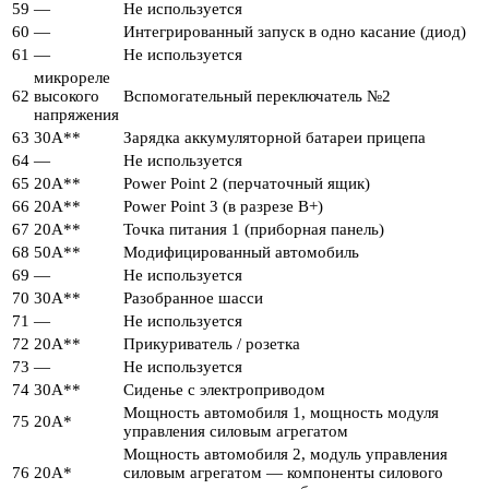
59
—
Не используется
60
—
Интегрированный запуск в одно касание (диод)
61
—
Не используется
микрореле
62
высокого
Вспомогательный переключатель №2
напряжения
63
30А**
Зарядка аккумуляторной батареи прицепа
64
—
Не используется
65
20А**
Power Point 2 (перчаточный ящик)
66
20А**
Power Point 3 (в разрезе B+)
67
20А**
Точка питания 1 (приборная панель)
68
50А**
Модифицированный автомобиль
69
—
Не используется
70
30А**
Разобранное шасси
71
—
Не используется
72
20А**
Прикуриватель / розетка
73
—
Не используется
74
30А**
Сиденье с электроприводом
Мощность автомобиля 1, мощность модуля
75
20А*
управления силовым агрегатом
Мощность автомобиля 2, модуль управления
76
20А*
силовым агрегатом — компоненты силового