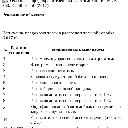
Рекламные
объявления
Назначение предохранителей в распределительной коробке
(2017 г.)
Рейтинг
№
Защищенные компоненты
усилителя
1
—
Реле модуля управления силовым агрегатом.
2
—
Электромагнитное реле стартера.
3
—
Реле стеклоочистителя.
4
—
Зарядка аккумуляторной батареи прицепа.
5
—
Реле топливного насоса.
6
—
Реле габаритных огней прицепа.
7
—
Реле вспомогательного переключателя №4.
8
—
Реле вспомогательного переключателя №3.
Модифицированный автомобиль и раздетое реле
9
—
запуска / запуска шасси.
Реле вентилятора системы охлаждения (двигатель
10
—
6,2 л).