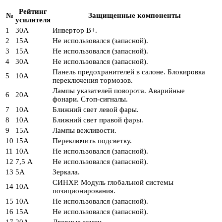
Рейтинг
№
Защищенные компоненты
усилителя
1
30А
Инвертор В+.
2
15А
Не использовался (запасной).
3
15А
Не использовался (запасной).
4
30А
Не использовался (запасной).
Панель предохранителей в салоне. Блокировка
5
10А
переключения тормозов.
Лампы указателей поворота. Аварийные
6
20А
фонари. Стоп-сигналы.
7
10А
Ближний свет левой фары.
8
10А
Ближний свет правой фары.
9
15А
Лампы вежливости.
10
15А
Переключить подсветку.
11
10А
Не использовался (запасной).
12
7,5 А
Не использовался (запасной).
13
5А
Зеркала.
СИНХР. Модуль глобальной системы
14
10А
позиционирования.
15
10А
Не использовался (запасной).
16
15А
Не использовался (запасной).
17
20А
Дверные замки.