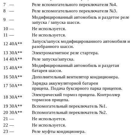
7
—
Реле вспомогательного переключателя №4.
8
—
Реле вспомогательного переключателя №3.
Модифицированный автомобиль и раздетое реле
9
—
запуска / запуска шасси.
10
—
Не используется.
11
—
Не используется.
Запуск/запуск модифицированного автомобиля и
12
40А**
разобранного шасси.
13
30А**
Электромагнитное реле стартера.
14
40А**
Реле запуска/запуска.
Модифицированный автомобиль и раздетая
15
40А**
батарея шасси.
16
50А**
Дополнительный вентилятор кондиционера.
Зарядка аккумуляторной батареи
17
50А**
прицепа. Подача буксирного парка прицепов.
Электрический тормоз прицепа. Контроллер
18
30А**
тормозов прицепа.
19
30А**
Вспомогательный переключатель №1.
20
30А**
Вспомогательный переключатель №2.
21
—
Не используется.
22
—
Не используется.
23
—
Реле муфты кондиционера.