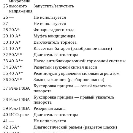
микрореле
25
высокого
Запустить/запустить
напряжения
26
—
Не используется
27
—
Не используется
28
20А*
Фонарь заднего хода
29
10 А*
Муфта кондиционера
30
10 А*
Выключатель тормоза
31
10 А*
Кассетная батарея (разобранное шасси)
32
50А**
Двигатель вентилятора
33
40 А**
Насос антиблокировочной тормозной системы
34
20А**
Раздетый звуковой сигнал шасси
35
40 А**
Реле модуля управления силовым агрегатом
36
20А**
Замок зажигания (разборное шасси)
Буксировка прицепа — левый указатель
37
Реле Г8ВА
поворота
Буксировка прицепа — правый указатель
38
Реле Г8ВА
поворота
39
Реле Г8ВА
Резервная лампа
40
ИСО-реле
Двигатель вентилятора
41
—
Не используется
42
15А*
Диагностический разъем (раздетое шасси)