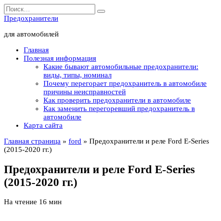
Перейти
Search
к
for:
Предохранители
содержанию
для автомобилей
Главная
Полезная информация
Какие бывают автомобильные предохранители:
виды, типы, номинал
Почему перегорает предохранитель в автомобиле
причины неисправностей
Как проверить предохранители в автомобиле
Как заменить перегоревший предохранитель в
автомобиле
Карта сайта
Главная страница
»
ford
»
Предохранители и реле Ford E-Series
(2015-2020 гг.)
Предохранители и реле Ford E-Series
(2015-2020 гг.)
На чтение
16 мин