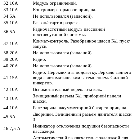
32
10А
Модуль ограничений.
33
10А
Контроллер тормозов прицепа.
34
5А
Не использовался (запасной).
35
10А
Разгон/старт в разрезе.
Радиочастотный модуль пассивной
36
5А
противоугонной системы.
Климат-контроль. Разобранное шасси №1 пуск/
37
10А
запуск.
38
20А
Не использовался (запасной).
39
20А
Радио.
40
20А
Не использовался (запасной).
Радио. Переключить подсветку. Зеркало заднего
41
15А
вида с автоматическим затемнением. Силовой
инвертор.
42
10А
Вспомогательный переключатель.
Зачищенный разъем №1 приборной панели
43
10А
шасси.
44
10А
Реле заряда аккумуляторной батареи прицепа.
Дворники. Зачищенный разъем двигателя шасси
45
5А
3.
Индикатор отключения подушки безопасности
46
7,5 А
пассажира.
Автоматический выключатель с задержкой для