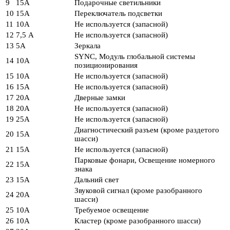
9
15А
Подарочные светильники
10
15А
Переключатель подсветки
11
10А
Не используется (запасной)
12
7,5 А
Не используется (запасной)
13
5А
Зеркала
SYNC, Модуль глобальной системы
14
10А
позиционирования
15
10А
Не используется (запасной)
16
15А
Не используется (запасной)
17
20А
Дверные замки
18
20А
Не используется (запасной)
19
25А
Не используется (запасной)
Диагностический разъем (кроме раздетого
20
15А
шасси)
21
15А
Не используется (запасной)
Парковые фонари, Освещение номерного
22
15А
знака
23
15А
Дальний свет
Звуковой сигнал (кроме разобранного
24
20А
шасси)
25
10А
Требуемое освещение
26
10А
Кластер (кроме разобранного шасси)