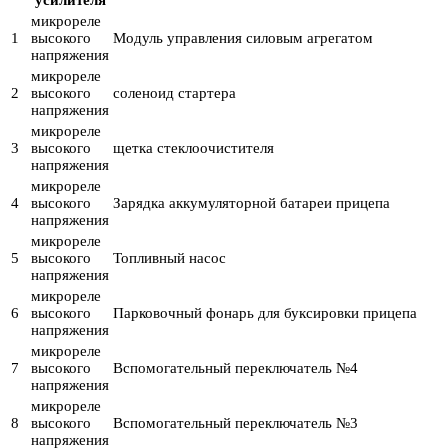
микрореле
1
высокого
Модуль управления силовым агрегатом
напряжения
микрореле
2
высокого
соленоид стартера
напряжения
микрореле
3
высокого
щетка стеклоочистителя
напряжения
микрореле
4
высокого
Зарядка аккумуляторной батареи прицепа
напряжения
микрореле
5
высокого
Топливный насос
напряжения
микрореле
6
высокого
Парковочный фонарь для буксировки прицепа
напряжения
микрореле
7
высокого
Вспомогательный переключатель №4
напряжения
микрореле
8
высокого
Вспомогательный переключатель №3
напряжения