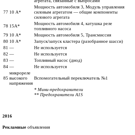
агрегата, связанные с выбросами
Мощность автомобиля 3, Модуль управления
77
10 А*
силовым агрегатом — общие компоненты
силового агрегата
Мощность автомобиля 4, катушка реле
78
15А*
топливного насоса
79
10 А*
Мощность автомобиля 5, Трансмиссия
80
10 А*
Запуск/запуск кластера (разобранное шасси)
81
—
Не используется
82
—
Не используется
83
—
Топливный насос (диод)
84
—
Не используется
микрореле
85
высокого
Вспомогательный переключатель №1
напряжения
* Мини-предохранители
** Предохранители A1S
2016
Рекламные
объявления