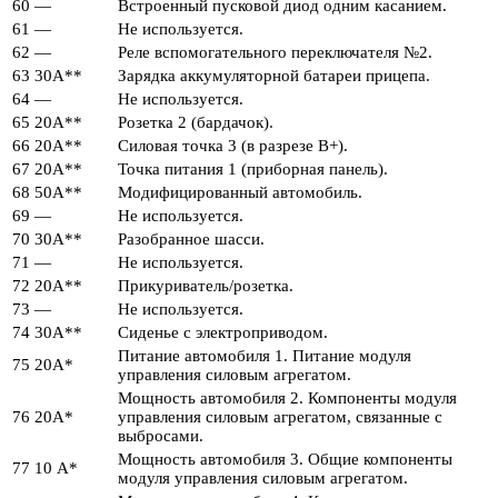
60
—
Встроенный пусковой диод одним касанием.
61
—
Не используется.
62
—
Реле вспомогательного переключателя №2.
63
30А**
Зарядка аккумуляторной батареи прицепа.
64
—
Не используется.
65
20А**
Розетка 2 (бардачок).
66
20А**
Силовая точка 3 (в разрезе B+).
67
20А**
Точка питания 1 (приборная панель).
68
50А**
Модифицированный автомобиль.
69
—
Не используется.
70
30А**
Разобранное шасси.
71
—
Не используется.
72
20А**
Прикуриватель/розетка.
73
—
Не используется.
74
30А**
Сиденье с электроприводом.
Питание автомобиля 1. Питание модуля
75
20А*
управления силовым агрегатом.
Мощность автомобиля 2. Компоненты модуля
76
20А*
управления силовым агрегатом, связанные с
выбросами.
Мощность автомобиля 3. Общие компоненты
77
10 А*
модуля управления силовым агрегатом.