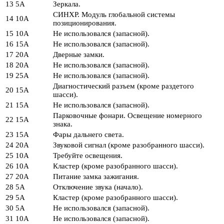
13
5А
Зеркала.
СИНХР. Модуль глобальной системы
14
10А
позиционирования.
15
10А
Не использовался (запасной).
16
15А
Не использовался (запасной).
17
20А
Дверные замки.
18
20А
Не использовался (запасной).
19
25А
Не использовался (запасной).
Диагностический разъем (кроме раздетого
20
15А
шасси).
21
15А
Не использовался (запасной).
Парковочные фонари. Освещение номерного
22
15А
знака.
23
15А
Фары дальнего света.
24
20А
Звуковой сигнал (кроме разобранного шасси).
25
10А
Требуйте освещения.
26
10А
Кластер (кроме разобранного шасси).
27
20А
Питание замка зажигания.
28
5А
Отключение звука (начало).
29
5А
Кластер (кроме разобранного шасси).
30
5А
Не использовался (запасной).
31
10А
Не использовался (запасной).