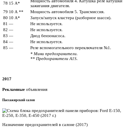
Мощность автомобиля 4. Катушка реле катушки
78
15 А*
зажигания двигателя.
79
10 А **
Мощность автомобиля 5. Трансмиссия.
80
10 А*
Запуск/запуск кластера (разборное шасси).
81
—
Не используется.
82
—
Не используется.
83
—
Диод бензонасоса.
84
—
Не используется.
85
—
Реле вспомогательного переключателя №1.
* Мини предохранители.
** Предохранители A1S.
2017
Рекламные
объявления
Пассажирский салон
Назначение предохранителей в салоне (2017)