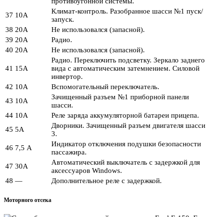
противоугонной системы.
Климат-контроль. Разобранное шасси №1 пуск/
37
10А
запуск.
38
20А
Не использовался (запасной).
39
20А
Радио.
40
20А
Не использовался (запасной).
Радио. Переключить подсветку. Зеркало заднего
41
15А
вида с автоматическим затемнением. Силовой
инвертор.
42
10А
Вспомогательный переключатель.
Зачищенный разъем №1 приборной панели
43
10А
шасси.
44
10А
Реле заряда аккумуляторной батареи прицепа.
Дворники. Зачищенный разъем двигателя шасси
45
5А
3.
Индикатор отключения подушки безопасности
46
7,5 А
пассажира.
Автоматический выключатель с задержкой для
47
30А
аксессуаров Windows.
48
—
Дополнительное реле с задержкой.
Моторного отсека