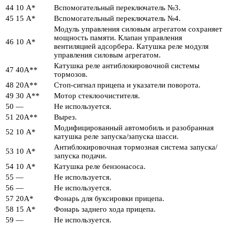
44
10 А*
Вспомогательный переключатель №3.
45
15 А*
Вспомогательный переключатель №4.
Модуль управления силовым агрегатом сохраняет
мощность памяти. Клапан управления
46
10 А*
вентиляцией адсорбера. Катушка реле модуля
управления силовым агрегатом.
Катушка реле антиблокировочной системы
47
40А**
тормозов.
48
20А**
Стоп-сигнал прицепа и указатели поворота.
49
30 А**
Мотор стеклоочистителя.
50
—
Не используется.
51
20А**
Вырез.
Модифицированный автомобиль и разобранная
52
10 А*
катушка реле запуска/запуска шасси.
Антиблокировочная тормозная система запуска/
53
10 А*
запуска подачи.
54
10 А*
Катушка реле бензонасоса.
55
—
Не используется.
56
—
Не используется.
57
20А*
Фонарь для буксировки прицепа.
58
15 А*
Фонарь заднего хода прицепа.
59
—
Не используется.