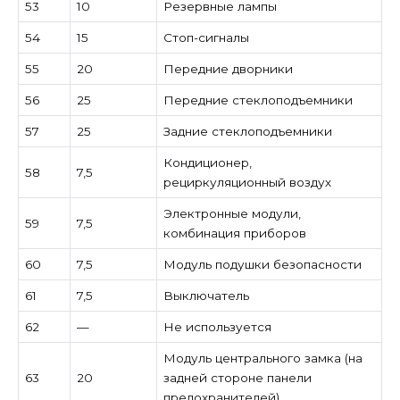
53
10
Резервные лампы
54
15
Стоп-сигналы
55
20
Передние дворники
56
25
Передние стеклоподъемники
57
25
Задние стеклоподъемники
Кондиционер,
58
7,5
рециркуляционный воздух
Электронные модули,
59
7,5
комбинация приборов
60
7,5
Модуль подушки безопасности
61
7,5
Выключатель
62
—
Не используется
Модуль центрального замка (на
63
20
задней стороне панели
предохранителей)