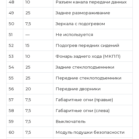
48
10
Разъем канала передачи данных
49
25
Заднее размораживание
50
7,5
Зеркала с подогревом
51
—
Не используется
52
15
Подогрев передних сидений
53
10
Фонарь заднего хода (МКПП)
54
25
Задние стеклоподъемники
55
25
Передние стеклоподъемники
56
20
Передние дворники
57
7,5
Габаритные огни (правые)
58
7,5
Габаритные огни (слева)
59
7,5
Выключатель
60
7,5
Модуль подушки безопасности