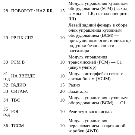
Модуль управления кузовным
оборудованием (SCM) (выход
28
ПОВОРОТ / HAZ RR
15
лампы — LR, сигнал поворота
RR)
Левый задний фонарь в сборе,
блок управления кузовным
оборудованием (BCM) —
29
РР ПК ЛП2
10
приглушенные огни, индикатор
подушки безопасности
пассажира
Модуль управления
30
PCM B
10
трансмиссией (PCM) — C1
(аккумулятор)
31
Модуль интерфейса связи с
НА ЗВЕЗДЕ
10
год
автомобилем (VCIM)
32
РАДИО
15
Радио
33
СИГАРА
20
Зажигалка
Модуль управления кузовным
34
TBC
10
оборудованием (BCM) — C1
35
РОГ
10
Реле звукового сигнала
год
Модуль управления
36
TCCM
10
переключением раздаточной
коробки (4WD)