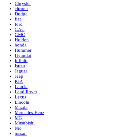
Chrysler
citroen
Dodge
fiat
ford
GAC
GMC
Holden
honda
Hummer
Hyundai
Infiniti
Isuzu
Jaguar
Jeep
KIA
Lancia
Land Rover
Lexus
Lincoln
Mazda
Mercedes-Benz
MG
Mitsubishi
Nio
nissan