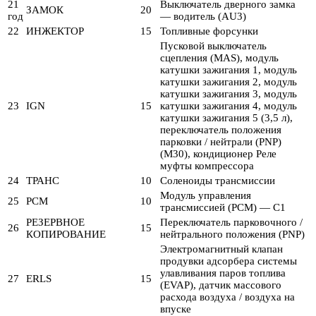
21
Выключатель дверного замка
ЗАМОК
20
год
— водитель (AU3)
22
ИНЖЕКТОР
15
Топливные форсунки
Пусковой выключатель
сцепления (MAS), модуль
катушки зажигания 1, модуль
катушки зажигания 2, модуль
катушки зажигания 3, модуль
23
IGN
15
катушки зажигания 4, модуль
катушки зажигания 5 (3,5 л),
переключатель положения
парковки / нейтрали (PNP)
(M30), кондиционер Реле
муфты компрессора
24
ТРАНС
10
Соленоиды трансмиссии
Модуль управления
25
PCM
10
трансмиссией (PCM) — C1
РЕЗЕРВНОЕ
Переключатель парковочного /
26
15
КОПИРОВАНИЕ
нейтрального положения (PNP)
Электромагнитный клапан
продувки адсорбера системы
улавливания паров топлива
27
ERLS
15
(EVAP), датчик массового
расхода воздуха / воздуха на
впуске