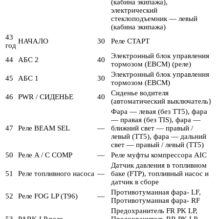
(кабина экипажа),
электрический
стеклоподъемник — левый
(кабина экипажа)
43
НАЧАЛО
30
Реле СТАРТ
год
Электронный блок управления
44
АБС 2
40
тормозом (EBCM) (реле)
Электронный блок управления
45
АБС 1
30
тормозом (EBCM)
Сиденье водителя
46
PWR / СИДЕНЬЕ
40
(автоматический выключатель}
Фара — левая (без TT5), фара
— правая (без TIS), фара —
47
Реле BEAM SEL
—
ближний свет — правый /
левый (TT5), фара — дальний
свет — правый / левый (TT5)
50
Реле A / C COMP
—
Реле муфты компрессора AIC
Датчик давления в топливном
51
Реле топливного насоса
—
баке (FTP), топливный насос и
датчик в сборе
Противотуманная фара- LF,
52
Реле FOG LP (T96)
—
Противотуманная фара- RF
Предохранитель FR PK LP,