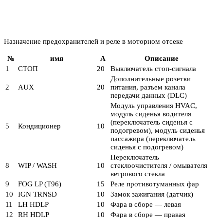
Назначение предохранителей и реле в моторном отсеке
№
имя
А
Описание
1
СТОП
20
Выключатель стоп-сигнала
Дополнительные розетки
2
AUX
20
питания, разъем канала
передачи данных (DLC)
Модуль управления HVAC,
модуль сиденья водителя
(переключатель сиденья с
5
Кондиционер
10
подогревом), модуль сиденья
пассажира (переключатель
сиденья с подогревом)
Переключатель
8
WIP / WASH
10
стеклоочистителя / омывателя
ветрового стекла
9
FOG LP (T96)
15
Реле противотуманных фар
10
IGN TRNSD
10
Замок зажигания (датчик)
11
LH HDLP
10
Фара в сборе — левая
12
RH HDLP
10
Фара в сборе — правая