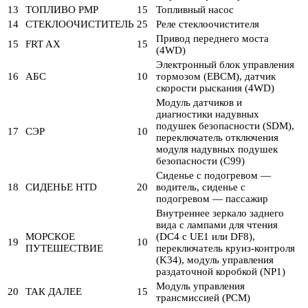
13
ТОПЛИВО PMP
15
Топливный насос
14
СТЕКЛООЧИСТИТЕЛЬ
25
Реле стеклоочистителя
Привод переднего моста
15
FRT AX
15
(4WD)
Электронный блок управления
16
АБС
10
тормозом (EBCM), датчик
скорости рыскания (4WD)
Модуль датчиков и
диагностики надувных
подушек безопасности (SDM),
17
СЭР
10
переключатель отключения
модуля надувных подушек
безопасности (C99)
Сиденье с подогревом —
18
СИДЕНЬЕ HTD
20
водитель, сиденье с
подогревом — пассажир
Внутреннее зеркало заднего
вида с лампами для чтения
МОРСКОЕ
(DC4 с UE1 или DF8),
19
10
ПУТЕШЕСТВИЕ
переключатель круиз-контроля
(K34), модуль управления
раздаточной коробкой (NP1)
Модуль управления
20
ТАК ДАЛЕЕ
15
трансмиссией (PCM)