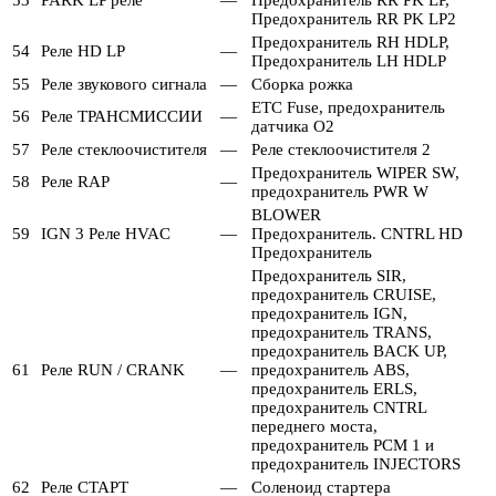
53
PARK LP реле
—
Предохранитель RR PK LP,
Предохранитель RR PK LP2
Предохранитель RH HDLP,
54
Реле HD LP
—
Предохранитель LH HDLP
55
Реле звукового сигнала
—
Сборка рожка
ETC Fuse, предохранитель
56
Реле ТРАНСМИССИИ
—
датчика O2
57
Реле стеклоочистителя
—
Реле стеклоочистителя 2
Предохранитель WIPER SW,
58
Реле RAP
—
предохранитель PWR W
BLOWER
59
IGN 3 Реле HVAC
—
Предохранитель. CNTRL HD
Предохранитель
Предохранитель SIR,
предохранитель CRUISE,
предохранитель IGN,
предохранитель TRANS,
предохранитель BACK UP,
61
Реле RUN / CRANK
—
предохранитель ABS,
предохранитель ERLS,
предохранитель CNTRL
переднего моста,
предохранитель PCM 1 и
предохранитель INJECTORS
62
Реле СТАРТ
—
Соленоид стартера