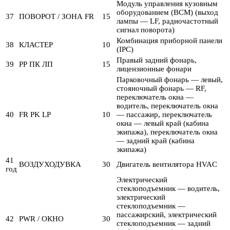
Модуль управления кузовным
оборудованием (BCM) (выход
37
ПОВОРОТ / ЗОНА FR
15
лампы — LF, радиочастотный
сигнал поворота)
Комбинация приборной панели
38
КЛАСТЕР
10
(IPC)
Правый задний фонарь,
39
РР ПК ЛП
15
лицензионные фонари
Парковочный фонарь — левый,
стояночный фонарь — RF,
переключатель окна —
водитель, переключатель окна
40
FR PK LP
10
— пассажир, переключатель
окна — левый край (кабина
экипажа), переключатель окна
— задний край (кабина
экипажа)
41
ВОЗДУХОДУВКА
30
Двигатель вентилятора HVAC
год
Электрический
стеклоподъемник — водитель,
электрический
стеклоподъемник —
пассажирский, электрический
42
PWR / ОКНО
30
стеклоподъемник — задний