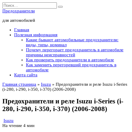
Перейти
Search
к
for:
Предохранители
содержанию
для автомобилей
Главная
Полезная информация
Какие бывают автомобильные предохранители:
виды, типы, номинал
Почему перегорает предохранитель в автомобиле
причины неисправностей
Как проверить предохранители в автомобиле
Как заменить перегоревший предохранитель в
автомобиле
Карта сайта
Главная страница
»
Isuzu
»
Предохранители и реле Isuzu i-Series
(i-280, i-290, i-350, i-370) (2006-2008)
Предохранители и реле Isuzu i-Series (i-
280, i-290, i-350, i-370) (2006-2008)
Isuzu
На чтение
4 мин