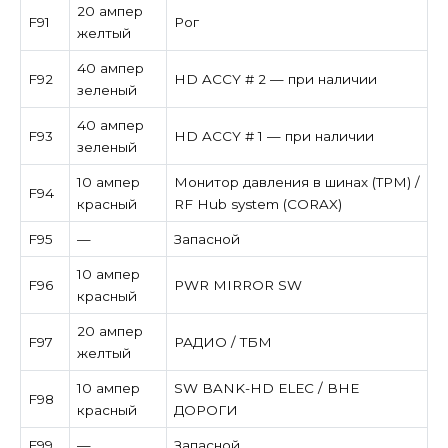
20 ампер
F91
Рог
желтый
40 ампер
F92
HD ACCY # 2 — при наличии
зеленый
40 ампер
F93
HD ACCY # 1 — при наличии
зеленый
10 ампер
Монитор давления в шинах (TPM) /
F94
красный
RF Hub system (CORAX)
F95
—
Запасной
10 ампер
F96
PWR MIRROR SW
красный
20 ампер
F97
РАДИО / ТБМ
желтый
10 ампер
SW BANK-HD ELEC / ВНЕ
F98
красный
ДОРОГИ
F99
—
Запасной