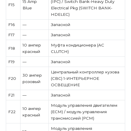
15 Amp
(IPC) / Switch Bank-Heavy Duty
F15
Blue
Electrical Pkg (SWITCH BANK-
HDELEC)
F16
—
Запасной
F17
—
Запасной
10 ампер
Муфта кондиционера (AC
F18
красный
CLUTCH)
F19
—
Запасной
Центральный контроллер кузова
30 ампер
F20
(CBC) 1-ИНТЕРЬЕРНОЕ
розовый
ОСВЕЩЕНИЕ
F21
—
Запасной
Модуль управления двигателем
10 ампер
F22
(ECM) / модуль управления
красный
трансмиссией (PCM)
Модуль управления