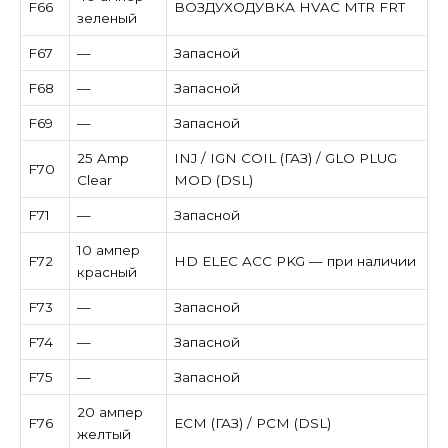
F66
ВОЗДУХОДУВКА HVAC MTR FRT
зеленый
F67
—
Запасной
F68
—
Запасной
F69
—
Запасной
25 Amp
INJ / IGN COIL (ГАЗ) / GLO PLUG
F70
Clear
MOD (DSL)
F71
—
Запасной
10 ампер
F72
HD ELEC ACC PKG — при наличии
красный
F73
—
Запасной
F74
—
Запасной
F75
—
Запасной
20 ампер
F76
ECM (ГАЗ) / PCM (DSL)
желтый