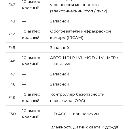
10 ампер
F42
управления мощностью
красный
(электрический стоп / пуск)
F43
—
Запасной
10 ампер
Обогреватели инфракрасной
F44
красный
камеры (IRCAM)
F45
—
Запасной
10 ампер
АВТО HDLP LVL MOD / LVL MTR /
F46
красный
HDLP SW
F47
—
Запасной
F48
—
Запасной
10 ампер
Контроллер безопасности
F49
красный
пассажира (ORC)
10 ампер
F50
HD ACC — при наличии
красный
Влажность Датчик света и дождя