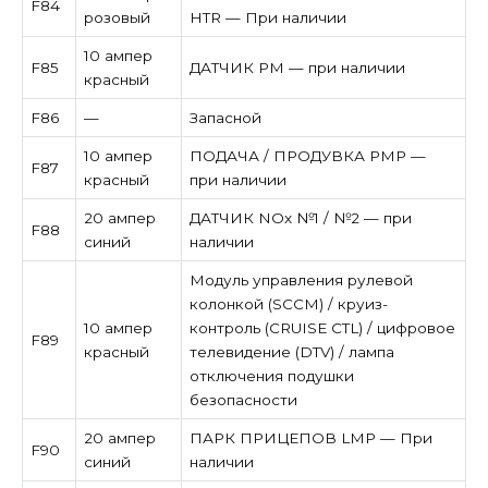
F84
розовый
HTR — При наличии
10 ампер
F85
ДАТЧИК PM — при наличии
красный
F86
—
Запасной
10 ампер
ПОДАЧА / ПРОДУВКА PMP —
F87
красный
при наличии
20 ампер
ДАТЧИК NOx №1 / №2 — при
F88
синий
наличии
Модуль управления рулевой
колонкой (SCCM) / круиз-
10 ампер
контроль (CRUISE CTL) / цифровое
F89
красный
телевидение (DTV) / лампа
отключения подушки
безопасности
20 ампер
ПАРК ПРИЦЕПОВ LMP — При
F90
синий
наличии