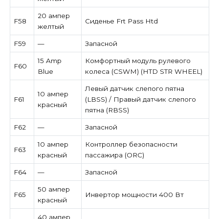
20 ампер
F58
Сиденье Frt Pass Htd
желтый
F59
—
Запасной
15 Amp
Комфортный модуль рулевого
F60
Blue
колеса (CSWM) (HTD STR WHEEL)
Левый датчик слепого пятна
10 ампер
F61
(LBSS) / Правый датчик слепого
красный
пятна (RBSS)
F62
—
Запасной
10 ампер
Контроллер безопасности
F63
красный
пассажира (ORC)
F64
—
Запасной
50 ампер
F65
Инвертор мощности 400 Вт
красный
40 ампер