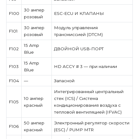
30 ампер
F100
ESC-ECU И КЛАПАНЫ
розовый
30 ампер
Модуль управления
F101
розовый
трансмиссией (DTCM)
15 Amp
F102
ДВОЙНОЙ USB-ПОРТ
Blue
15 Amp
F103
HD ACCY # 3 — при наличии
Blue
F104
—
Запасной
Интегрированный центральный
10 ампер
стек (ICS) / Система
F105
красный
кондиционирования воздуха с
тепловой вентиляцией (IFVAC)
50 ампер
Электронный регулятор скорости
F106
красный
(ESC) / PUMP MTR