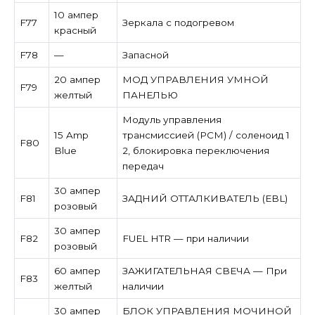
10 ампер
F77
Зеркала с подогревом
красный
F78
—
Запасной
20 ампер
МОД УПРАВЛЕНИЯ УМНОЙ
F79
желтый
ПАНЕЛЬЮ
Модуль управления
15 Amp
трансмиссией (PCM) / соленоид 1
F80
Blue
2, блокировка переключения
передач
30 ампер
F81
ЗАДНИЙ ОТТАЛКИВАТЕЛЬ (EBL)
розовый
30 ампер
F82
FUEL HTR — при наличии
розовый
60 ампер
ЗАЖИГАТЕЛЬНАЯ СВЕЧА — При
F83
желтый
наличии
30 ампер
БЛОК УПРАВЛЕНИЯ МОЧИНОЙ