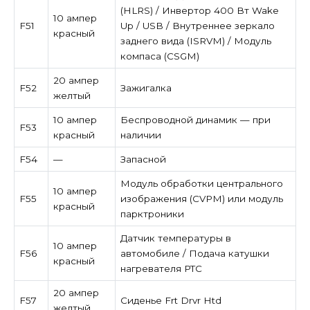
(HLRS) / Инвертор 400 Вт Wake
10 ампер
F51
Up / USB / Внутреннее зеркало
красный
заднего вида (ISRVM) / Модуль
компаса (CSGM)
20 ампер
F52
Зажигалка
желтый
10 ампер
Беспроводной динамик — при
F53
красный
наличии
F54
—
Запасной
Модуль обработки центрального
10 ампер
F55
изображения (CVPM) или модуль
красный
парктроники
Датчик температуры в
10 ампер
F56
автомобиле / Подача катушки
красный
нагревателя PTC
20 ампер
F57
Сиденье Frt Drvr Htd
желтый