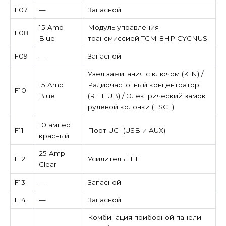
F07
—
Запасной
15 Amp
Модуль управления
F08
Blue
трансмиссией TCM-8HP CYGNUS
F09
—
Запасной
Узел зажигания с ключом (KIN) /
15 Amp
Радиочастотный концентратор
F10
Blue
(RF HUB) / Электрический замок
рулевой колонки (ESCL)
10 ампер
F11
Порт UCI (USB и AUX)
красный
25 Amp
F12
Усилитель HIFI
Clear
F13
—
Запасной
F14
—
Запасной
Комбинация приборной панели