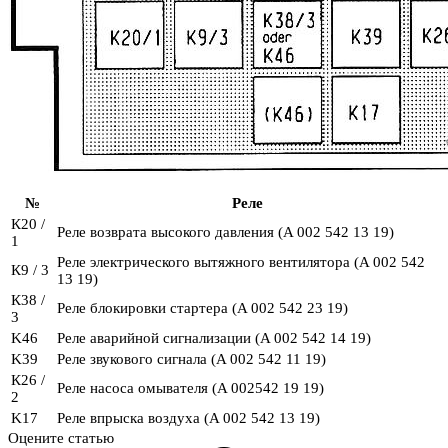
№
Реле
К20 /
Реле возврата высокого давления (A 002 542 13 19)
1
Реле электрического вытяжного вентилятора (A 002 542
К9 / 3
13 19)
К38 /
Реле блокировки стартера (A 002 542 23 19)
3
K46
Реле аварийной сигнализации (A 002 542 14 19)
K39
Реле звукового сигнала (A 002 542 11 19)
К26 /
Реле насоса омывателя (A 002542 19 19)
2
K17
Реле впрыска воздуха (A 002 542 13 19)
Оцените статью