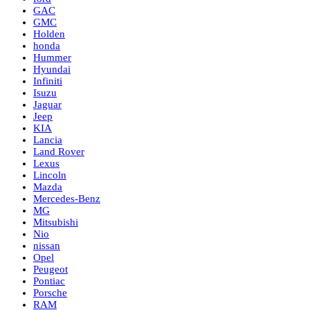
GAC
GMC
Holden
honda
Hummer
Hyundai
Infiniti
Isuzu
Jaguar
Jeep
KIA
Lancia
Land Rover
Lexus
Lincoln
Mazda
Mercedes-Benz
MG
Mitsubishi
Nio
nissan
Opel
Peugeot
Pontiac
Porsche
RAM