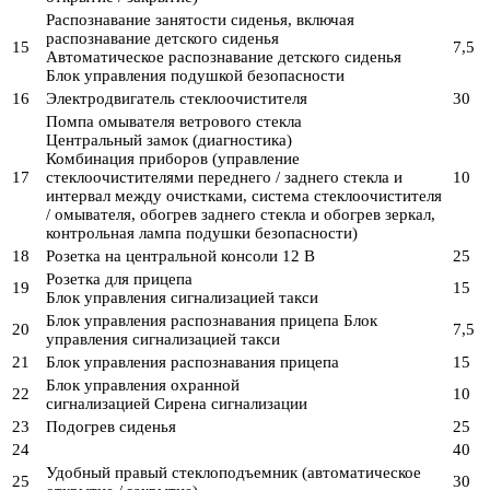
Распознавание занятости сиденья, включая
распознавание детского сиденья
15
7,5
Автоматическое распознавание детского сиденья
Блок управления подушкой безопасности
16
Электродвигатель стеклоочистителя
30
Помпа омывателя ветрового стекла
Центральный замок (диагностика)
Комбинация приборов (управление
17
стеклоочистителями переднего / заднего стекла и
10
интервал между очистками, система стеклоочистителя
/ омывателя, обогрев заднего стекла и обогрев зеркал,
контрольная лампа подушки безопасности)
18
Розетка на центральной консоли 12 В
25
Розетка для прицепа
19
15
Блок управления сигнализацией такси
Блок управления распознавания прицепа Блок
20
7,5
управления сигнализацией такси
21
Блок управления распознавания прицепа
15
Блок управления охранной
22
10
сигнализацией Сирена сигнализации
23
Подогрев сиденья
25
24
40
Удобный правый стеклоподъемник (автоматическое
25
30