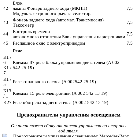
Блок
42
лампы Фонарь заднего хода (МКПП)
7,5
Модуль электронного рычага селектора
Фонарь заднего хода (автомат. Трансмиссия)
43
7,5
Таксометр
Контроль времени
44
7,5
автономного отопления Блок управления парктроником
45
Распашное окно с электроприводом
7,5
Реле
К1 /
6
Клемма 87 реле блока управления двигателем (A 002
К1 /
542 25 19)
7
К1 /
Реле топливного насоса (A 002542 25 19)
5
К13
Клемма 15 реле электроники (A 002 542 13 19)
/ 1
K27
Реле обогрева заднего стекла (A 002 542 13 19)
Предохранители управления освещением
Он расположен сбоку от панели управления со стороны
водителя.