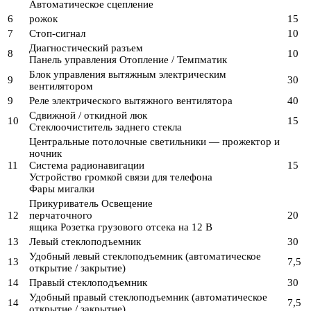
Автоматическое сцепление
6
рожок
15
7
Стоп-сигнал
10
Диагностический разъем
8
10
Панель управления Отопление / Темпматик
Блок управления вытяжным электрическим
9
30
вентилятором
9
Реле электрического вытяжного вентилятора
40
Сдвижной / откидной люк
10
15
Стеклоочиститель заднего стекла
Центральные потолочные светильники — прожектор и
ночник
11
Система радионавигации
15
Устройство громкой связи для телефона
Фары мигалки
Прикуриватель Освещение
12
перчаточного
20
ящика Розетка грузового отсека на 12 В
13
Левый стеклоподъемник
30
Удобный левый стеклоподъемник (автоматическое
13
7,5
открытие / закрытие)
14
Правый стеклоподъемник
30
Удобный правый стеклоподъемник (автоматическое
14
7,5
открытие / закрытие)