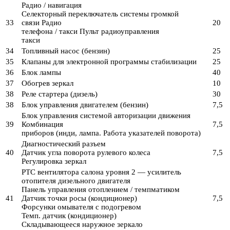
Радио / навигация
Селекторный переключатель системы громкой
33
связи Радио
20
телефона / такси Пульт радиоуправления
такси
34
Топливный насос (бензин)
25
35
Клапаны для электронной программы стабилизации
25
36
Блок лампы
40
37
Обогрев зеркал
10
38
Реле стартера (дизель)
30
38
Блок управления двигателем (бензин)
7,5
Блок управления системой авторизации движения
39
Комбинация
7,5
приборов (инди, лампа. Работа указателей поворота)
Диагностический разъем
40
Датчик угла поворота рулевого колеса
7,5
Регулировка зеркал
PTC вентилятора салона уровня 2 — усилитель
отопителя дизельного двигателя
Панель управления отоплением / темпматиком
41
Датчик точки росы (кондиционер)
7,5
Форсунки омывателя с подогревом
Темп. датчик (кондиционер)
Складывающееся наружное зеркало