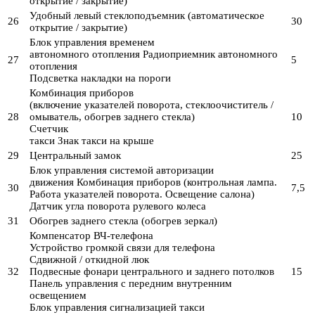
открытие / закрытие)
Удобный левый стеклоподъемник (автоматическое
26
30
открытие / закрытие)
Блок управления временем
автономного отопления Радиоприемник автономного
27
5
отопления
Подсветка накладки на пороги
Комбинация приборов
(включение указателей поворота, стеклоочиститель /
28
омыватель, обогрев заднего стекла)
10
Счетчик
такси Знак такси на крыше
29
Центральный замок
25
Блок управления системой авторизации
движения Комбинация приборов (контрольная лампа.
30
7,5
Работа указателей поворота. Освещение салона)
Датчик угла поворота рулевого колеса
31
Обогрев заднего стекла (обогрев зеркал)
Компенсатор ВЧ-телефона
Устройство громкой связи для телефона
Сдвижной / откидной люк
32
Подвесные фонари центрального и заднего потолков
15
Панель управления с передним внутренним
освещением
Блок управления сигнализацией такси