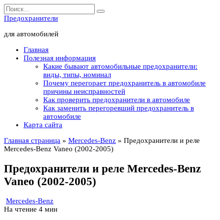
Перейти
Search
к
for:
Предохранители
содержанию
для автомобилей
Главная
Полезная информация
Какие бывают автомобильные предохранители:
виды, типы, номинал
Почему перегорает предохранитель в автомобиле
причины неисправностей
Как проверить предохранители в автомобиле
Как заменить перегоревший предохранитель в
автомобиле
Карта сайта
Главная страница
»
Mercedes-Benz
»
Предохранители и реле
Mercedes-Benz Vaneo (2002-2005)
Предохранители и реле Mercedes-Benz
Vaneo (2002-2005)
Mercedes-Benz
На чтение
4 мин