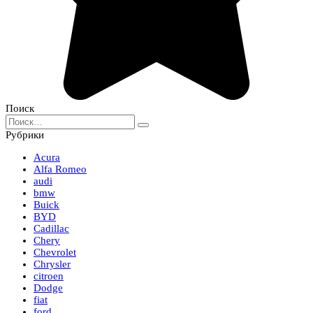
Поиск
Search
for:
Рубрики
Acura
Alfa Romeo
audi
bmw
Buick
BYD
Cadillac
Chery
Chevrolet
Chrysler
citroen
Dodge
fiat
ford