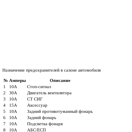
Назначение предохранителей в салоне автомобиля
№
Амперы
Описание
1
10А
Стоп-сигнал
2
30А
Двигатель вентилятора
3
10А
СТ СИГ
4
15А
Аксессуар
5
10А
Задний противотуманный фонарь
6
10А
Задний фонарь
7
10А
Подсветка фонаря
8
10А
АБС/ЕСП