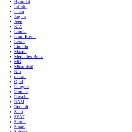
Hyundai
Infiniti
Isuzu
Jaguar
Jeep
KIA
Lancia
Land Rover
Lexus
Lincoln
Mazda
Mercedes-Benz
MG
Mitsubishi
Nio
nissan
Opel
Peugeot
Pontiac
Porsche
RAM
Renault
Saab
SEAT
Skoda
Smart
Subaru