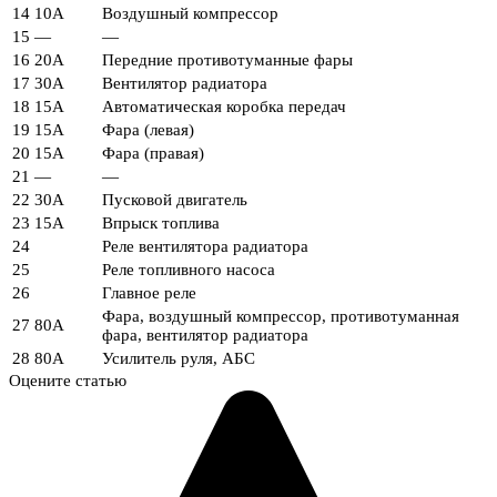
14
10А
Воздушный компрессор
15
—
—
16
20А
Передние противотуманные фары
17
30А
Вентилятор радиатора
18
15А
Автоматическая коробка передач
19
15А
Фара (левая)
20
15А
Фара (правая)
21
—
—
22
30А
Пусковой двигатель
23
15А
Впрыск топлива
24
Реле вентилятора радиатора
25
Реле топливного насоса
26
Главное реле
Фара, воздушный компрессор, противотуманная
27
80А
фара, вентилятор радиатора
28
80А
Усилитель руля, АБС
Оцените статью