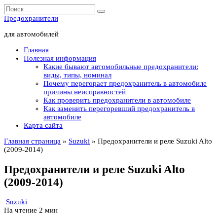
Перейти
Search
к
for:
Предохранители
содержанию
для автомобилей
Главная
Полезная информация
Какие бывают автомобильные предохранители:
виды, типы, номинал
Почему перегорает предохранитель в автомобиле
причины неисправностей
Как проверить предохранители в автомобиле
Как заменить перегоревший предохранитель в
автомобиле
Карта сайта
Главная страница
»
Suzuki
»
Предохранители и реле Suzuki Alto
(2009-2014)
Предохранители и реле Suzuki Alto
(2009-2014)
Suzuki
На чтение
2 мин