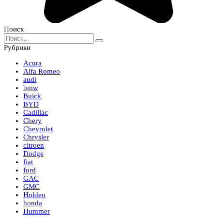
Поиск
Search
for:
Рубрики
Acura
Alfa Romeo
audi
bmw
Buick
BYD
Cadillac
Chery
Chevrolet
Chrysler
citroen
Dodge
fiat
ford
GAC
GMC
Holden
honda
Hummer