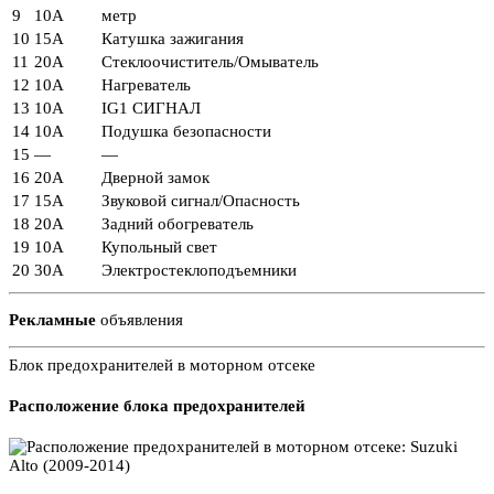
9
10А
метр
10
15А
Катушка зажигания
11
20А
Стеклоочиститель/Омыватель
12
10А
Нагреватель
13
10А
IG1 СИГНАЛ
14
10А
Подушка безопасности
15
—
—
16
20А
Дверной замок
17
15А
Звуковой сигнал/Опасность
18
20А
Задний обогреватель
19
10А
Купольный свет
20
30А
Электростеклоподъемники
Рекламные
объявления
Блок предохранителей в моторном отсеке
Расположение блока предохранителей