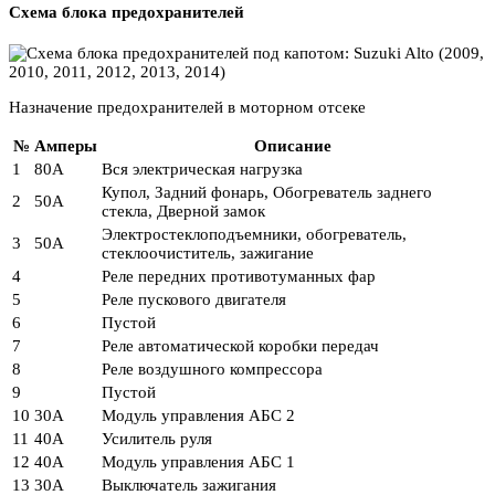
Схема блока предохранителей
Назначение предохранителей в моторном отсеке
№
Амперы
Описание
1
80А
Вся электрическая нагрузка
Купол, Задний фонарь, Обогреватель заднего
2
50А
стекла, Дверной замок
Электростеклоподъемники, обогреватель,
3
50А
стеклоочиститель, зажигание
4
Реле передних противотуманных фар
5
Реле пускового двигателя
6
Пустой
7
Реле автоматической коробки передач
8
Реле воздушного компрессора
9
Пустой
10
30А
Модуль управления АБС 2
11
40А
Усилитель руля
12
40А
Модуль управления АБС 1
13
30А
Выключатель зажигания