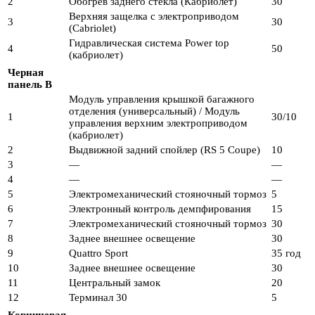
2
Обогрев заднего стекла (Кабриолет)
30
Верхняя защелка с электроприводом
3
30
(Cabriolet)
Гидравлическая система Power top
4
50
(кабриолет)
Черная
панель B
Модуль управления крышкой багажного
отделения (универсальный) / Модуль
1
30/10
управления верхним электроприводом
(кабриолет)
2
Выдвижной задний спойлер (RS 5 Coupe)
10
3
—
—
4
—
—
5
Электромеханический стояночный тормоз
5
6
Электронный контроль демпфирования
15
7
Электромеханический стояночный тормоз
30
8
Заднее внешнее освещение
30
9
Quattro Sport
35 год
10
Заднее внешнее освещение
30
11
Центральный замок
20
12
Терминал 30
5