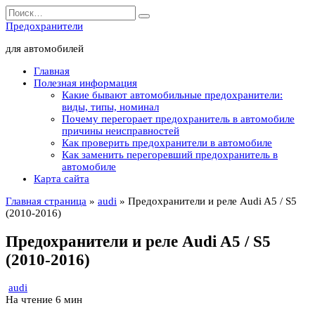
Перейти
Search
к
for:
Предохранители
содержанию
для автомобилей
Главная
Полезная информация
Какие бывают автомобильные предохранители:
виды, типы, номинал
Почему перегорает предохранитель в автомобиле
причины неисправностей
Как проверить предохранители в автомобиле
Как заменить перегоревший предохранитель в
автомобиле
Карта сайта
Главная страница
»
audi
»
Предохранители и реле Audi A5 / S5
(2010-2016)
Предохранители и реле Audi A5 / S5
(2010-2016)
audi
На чтение
6 мин