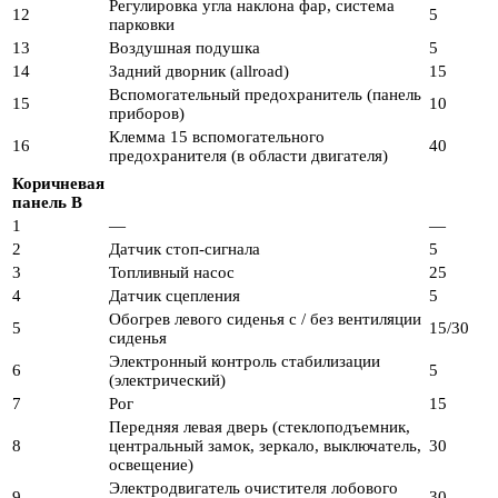
Регулировка угла наклона фар, система
12
5
парковки
13
Воздушная подушка
5
14
Задний дворник (allroad)
15
Вспомогательный предохранитель (панель
15
10
приборов)
Клемма 15 вспомогательного
16
40
предохранителя (в области двигателя)
Коричневая
панель B
1
—
—
2
Датчик стоп-сигнала
5
3
Топливный насос
25
4
Датчик сцепления
5
Обогрев левого сиденья с / без вентиляции
5
15/30
сиденья
Электронный контроль стабилизации
6
5
(электрический)
7
Рог
15
Передняя левая дверь (стеклоподъемник,
8
центральный замок, зеркало, выключатель,
30
освещение)
Электродвигатель очистителя лобового
9
30