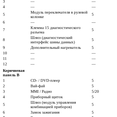
3
—
—
4
—
—
Модуль переключателя в рулевой
5
5
колонке
6
—
—
Клемма 15 диагностического
7
5
разъема
Шлюз (диагностический
8
5
интерфейс шины данных)
9
Дополнительный нагреватель
5
10
—
—
11
—
—
12
—
—
Коричневая
панель B
1
CD- / DVD-плеер
5
2
Вай-фай
5
3
MMI / Радио
5/20
4
Приборный щиток
5
Шлюз (модуль управления
5
5
комбинацией приборов)
6
Замок зажигания
5