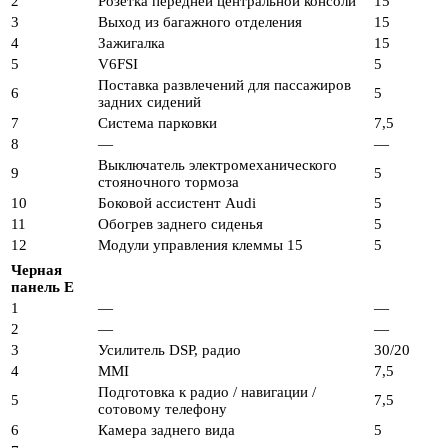
2
Розетка передней центральной консоли
15
3
Выход из багажного отделения
15
4
Зажигалка
15
5
V6FSI
5
Поставка развлечений для пассажиров
6
5
задних сидений
7
Система парковки
7,5
8
—
—
Выключатель электромеханического
9
5
стояночного тормоза
10
Боковой ассистент Audi
5
11
Обогрев заднего сиденья
5
12
Модули управления клеммы 15
5
Черная
панель E
1
—
—
2
—
—
3
Усилитель DSP, радио
30/20
4
MMI
7,5
Подготовка к радио / навигации /
5
7,5
сотовому телефону
6
Камера заднего вида
5