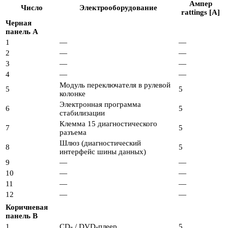
Ампер
Число
Электрооборудование
rattings [A]
Черная
панель A
1
—
—
2
—
—
3
—
—
4
—
—
Модуль переключателя в рулевой
5
5
колонке
Электронная программа
6
5
стабилизации
Клемма 15 диагностического
7
5
разъема
Шлюз (диагностический
8
5
интерфейс шины данных)
9
—
—
10
—
—
11
—
—
12
—
—
Коричневая
панель B
1
CD- / DVD-плеер
5