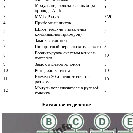
Модуль переключателя выбора
2
5
привода Audi
3
MMI / Радио
5/20
4
Приборный щиток
5
Шлюз (модуль управления
5
5
комбинацией приборов)
6
Замок зажигания
5
7
Поворотный переключатель света
5
Воздуходувка системы климат-
8
40
контроля
9
Замок рулевой колонки
5
10
Контроль климата
10
Клемма 30 диагностического
11
10
разъема
Модуль переключателя в рулевой
12
5
колонке
Багажное отделение