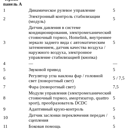
панель A
1
Динамическое рулевое управление
5
Электронный контроль стабилизации
2
5
(модуль)
Датчик давления в системе
кондиционирования, электромеханический
стояночный тормоз, Homelink, внутреннее
3
зеркало заднего вида с автоматическим
5
затемнением, датчик качества воздуха /
наружного воздуха, электронное
управление стабилизацией (кнопка)
4
—
—
5
Звуковой привод
5
Регулятор угла наклона фар / головной
6
5 / 7,5
свет (поворотный свет)
7
Фара (поворотный свет)
7,5
Модули управления (электромеханический
8
стояночный тормоз, амортизатор, quattro
5
sport), преобразователь DCDC
9
Адаптивный круиз-контроль
5
Датчик заслонки переключения передач /
10
5
сцепления
11
Боковая помощь
5