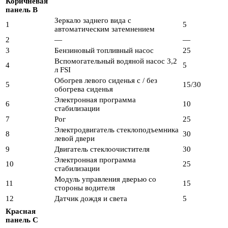
Коричневая
панель B
Зеркало заднего вида с
1
5
автоматическим затемнением
2
—
—
3
Бензиновый топливный насос
25
Вспомогательный водяной насос 3,2
4
5
л FSI
Обогрев левого сиденья с / без
5
15/30
обогрева сиденья
Электронная программа
6
10
стабилизации
7
Рог
25
Электродвигатель стеклоподъемника
8
30
левой двери
9
Двигатель стеклоочистителя
30
Электронная программа
10
25
стабилизации
Модуль управления дверью со
11
15
стороны водителя
12
Датчик дождя и света
5
Красная
панель C