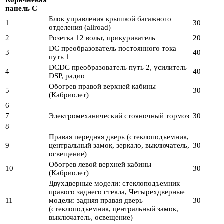
Коричневая
панель C
Блок управления крышкой багажного
1
30
отделения (allroad)
2
Розетка 12 вольт, прикуриватель
20
DC преобразователь постоянного тока
3
40
путь 1
DCDC преобразователь путь 2, усилитель
4
40
DSP, радио
Обогрев правой верхней кабины
5
30
(Кабриолет)
6
—
—
7
Электромеханический стояночный тормоз
30
8
—
—
Правая передняя дверь (стеклоподъемник,
9
центральный замок, зеркало, выключатель,
30
освещение)
Обогрев левой верхней кабины
10
30
(Кабриолет)
Двухдверные модели: стеклоподъемник
правого заднего стекла, Четырехдверные
11
модели: задняя правая дверь
30
(стеклоподъемник, центральный замок,
выключатель, освещение)