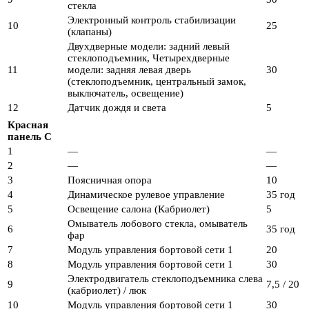
стекла
Электронный контроль стабилизации
10
25
(клапаны)
Двухдверные модели: задний левый
стеклоподъемник, Четырехдверные
11
модели: задняя левая дверь
30
(стеклоподъемник, центральный замок,
выключатель, освещение)
12
Датчик дождя и света
5
Красная
панель C
1
—
—
2
—
—
3
Поясничная опора
10
4
Динамическое рулевое управление
35 год
5
Освещение салона (Кабриолет)
5
Омыватель лобового стекла, омыватель
6
35 год
фар
7
Модуль управления бортовой сети 1
20
8
Модуль управления бортовой сети 1
30
Электродвигатель стеклоподъемника слева
9
7,5 / 20
(кабриолет) / люк
10
Модуль управления бортовой сети 1
30