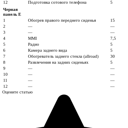
12
Подготовка сотового телефона
5
Черная
панель E
1
Обогрев правого переднего сиденья
15
2
—
—
3
—
—
4
MMI
7,5
5
Радио
5
6
Камера заднего вида
5
7
Обогреватель заднего стекла (allroad)
30
8
Развлечения на задних сиденьях
5
9
—
—
10
—
—
11
—
—
12
—
—
Оцените статью