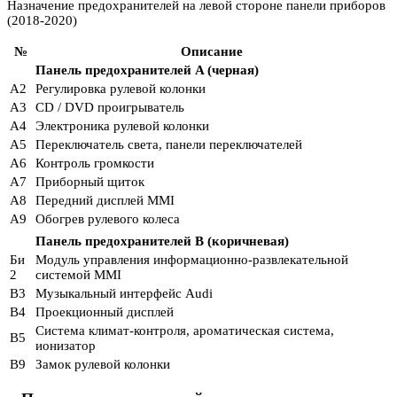
Назначение предохранителей на левой стороне панели приборов
(2018-2020)
№
Описание
Панель предохранителей A (черная)
A2
Регулировка рулевой колонки
A3
CD / DVD проигрыватель
A4
Электроника рулевой колонки
A5
Переключатель света, панели переключателей
A6
Контроль громкости
A7
Приборный щиток
A8
Передний дисплей MMI
A9
Обогрев рулевого колеса
Панель предохранителей B (коричневая)
Би
Модуль управления информационно-развлекательной
2
системой MMI
B3
Музыкальный интерфейс Audi
B4
Проекционный дисплей
Система климат-контроля, ароматическая система,
B5
ионизатор
B9
Замок рулевой колонки