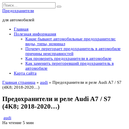
Перейти
Search
к
for:
Предохранители
содержанию
для автомобилей
Главная
Полезная информация
Какие бывают автомобильные предохранители:
виды, типы, номинал
Почему перегорает предохранитель в автомобиле
причины неисправностей
Как проверить предохранители в автомобиле
Как заменить перегоревший предохранитель в
автомобиле
Карта сайта
Главная страница
»
audi
»
Предохранители и реле Audi A7 / S7
(4K8; 2018-2020…)
Предохранители и реле Audi A7 / S7
(4K8; 2018-2020…)
audi
На чтение
5 мин