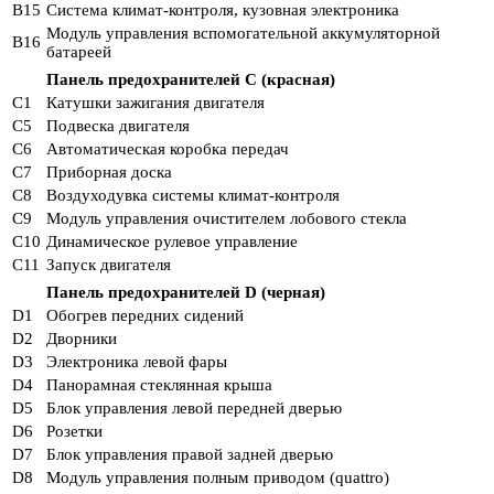
B15
Система климат-контроля, кузовная электроника
Модуль управления вспомогательной аккумуляторной
B16
батареей
Панель предохранителей C (красная)
C1
Катушки зажигания двигателя
C5
Подвеска двигателя
C6
Автоматическая коробка передач
C7
Приборная доска
C8
Воздуходувка системы климат-контроля
C9
Модуль управления очистителем лобового стекла
C10
Динамическое рулевое управление
C11
Запуск двигателя
Панель предохранителей D (черная)
D1
Обогрев передних сидений
D2
Дворники
D3
Электроника левой фары
D4
Панорамная стеклянная крыша
D5
Блок управления левой передней дверью
D6
Розетки
D7
Блок управления правой задней дверью
D8
Модуль управления полным приводом (quattro)