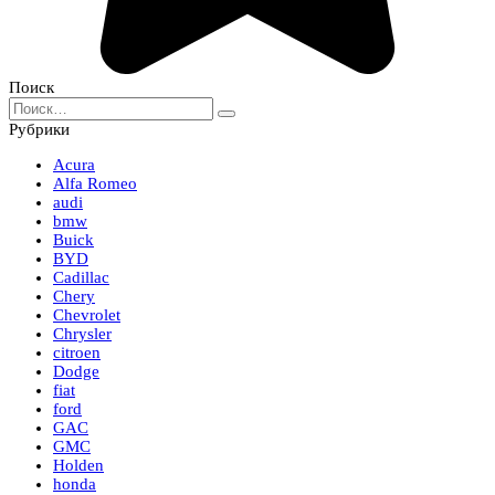
Поиск
Search
for:
Рубрики
Acura
Alfa Romeo
audi
bmw
Buick
BYD
Cadillac
Chery
Chevrolet
Chrysler
citroen
Dodge
fiat
ford
GAC
GMC
Holden
honda