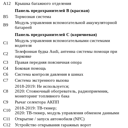
A12
Крышка багажного отделения
Панель предохранителей B (красная)
B5
Тормозная система
Модуль управления вспомогательной аккумуляторной
B9
батареей
Панель предохранителей C (коричневая)
Модуль управления вспомогательными системами
C1
водителя
Телефонная будка Audi, антенна системы помощи при
C2
парковке
C3
Правая передняя поясничная опора
C4
Боковая помощь
C6
Система контроля давления в шинах
C7
Система экстренного вызова
2018-2019: Не используется;
C8
2020: Стояночный обогреватель, радиоприемник,
мониторинг топливного бака
C9
Рычаг селектора АКПП
2018-2019: ТВ-тюнер;
C10
2020: ТВ-тюнер, модуль управления обменом данными
C11
Открытие / запуск автомобиля (NFC)
C12
Устройство открывания гаражных ворот