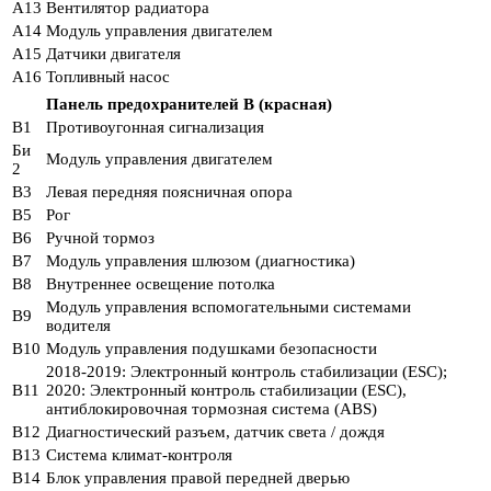
A13
Вентилятор радиатора
A14
Модуль управления двигателем
A15
Датчики двигателя
A16
Топливный насос
Панель предохранителей B (красная)
B1
Противоугонная сигнализация
Би
Модуль управления двигателем
2
B3
Левая передняя поясничная опора
B5
Рог
B6
Ручной тормоз
B7
Модуль управления шлюзом (диагностика)
B8
Внутреннее освещение потолка
Модуль управления вспомогательными системами
B9
водителя
B10
Модуль управления подушками безопасности
2018-2019: Электронный контроль стабилизации (ESC);
B11
2020: Электронный контроль стабилизации (ESC),
антиблокировочная тормозная система (ABS)
B12
Диагностический разъем, датчик света / дождя
B13
Система климат-контроля
B14
Блок управления правой передней дверью