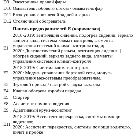
D9
Электроника правой фары
D10
Омыватель лобового стекла / омыватель фар
D11
Блок управления левой задней дверью
D12
Стояночный обогреватель
Панель предохранителей E (коричневая)
2018-2019: вентиляция сидений, подогрев сидений, зеркало
заднего вида, система климат-контроля, элементы
управления системой климат-контроля сзади;
E1
2020: Диагностический разъем, вентиляция сиденья, |
обогрев сидений, зеркало заднего вида, элементы
управления системой климат-контроля
2018-2019: Система климат-контроля;
E2
2020: Модуль управления бортовой сети, модуль
управления межсетевым преобразователем.
E3
Звуковой привод / настройка звука выхлопа
E4
Клапан обогрева коробки передач
E5
Стартер
E8
Ассистент ночного видения
E9
Адаптивный круиз-ассистент
2018-2019: Ассистент перекрестка, системы помощи
водителю;
E11
2020: Ассистент перекрестка, системы помощи водителю,
пилот в пробке