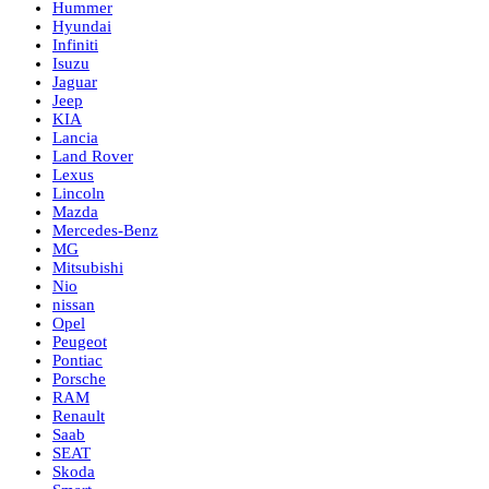
Hummer
Hyundai
Infiniti
Isuzu
Jaguar
Jeep
KIA
Lancia
Land Rover
Lexus
Lincoln
Mazda
Mercedes-Benz
MG
Mitsubishi
Nio
nissan
Opel
Peugeot
Pontiac
Porsche
RAM
Renault
Saab
SEAT
Skoda