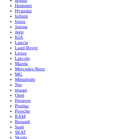
honda
Hummer
Hyundai
Infiniti
Isuzu
Jaguar
Jeep
KIA
Lancia
Land Rover
Lexus
Lincoln
Mazda
Mercedes-Benz
MG
Mitsubishi
Nio
nissan
Opel
Peugeot
Pontiac
Porsche
RAM
Renault
Saab
SEAT
Skoda