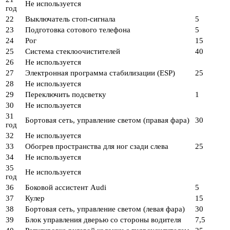
Не используется
год
22
Выключатель стоп-сигнала
5
23
Подготовка сотового телефона
5
24
Рог
15
25
Система стеклоочистителей
40
26
Не используется
27
Электронная программа стабилизации (ESP)
25
28
Не используется
29
Переключить подсветку
1
30
Не используется
31
Бортовая сеть, управление светом (правая фара)
30
год
32
Не используется
33
Обогрев пространства для ног сзади слева
25
34
Не используется
35
Не используется
год
36
Боковой ассистент Audi
5
37
Кулер
15
38
Бортовая сеть, управление светом (левая фара)
30
39
Блок управления дверью со стороны водителя
7,5