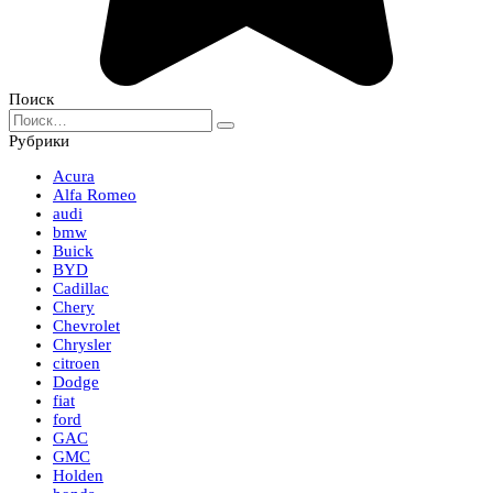
Поиск
Search
for:
Рубрики
Acura
Alfa Romeo
audi
bmw
Buick
BYD
Cadillac
Chery
Chevrolet
Chrysler
citroen
Dodge
fiat
ford
GAC
GMC
Holden