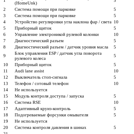
1
5
(HomeUnk)
2
Система помощи при парковке
5
3
Система помощи при парковке
5
4
Устройство регулировки угла наклона фар / света
10
5
Приборный щиток
5
6
Управление электроникой рулевой колонки
10
7
Диагностический разъем
5
8
Диагностический разъем / датчик уровня масла
5
Блок управления ESP / датчик угла поворота
9
5
рулевого колеса
10
Приборный щиток
5
11
Audi lane assist
10
12
Выключатель стоп-сигнала
5
13
Телефон / сотовый телефон
10
14
Не используется
15
Модуль контроля доступа / запуска
5
16
Система RSE
10
17
Адаптивный круиз-контроль
5
18
Подогреваемые форсунки омывателя
5
19
Не используется
20
Система контроля давления в шинах
5
21