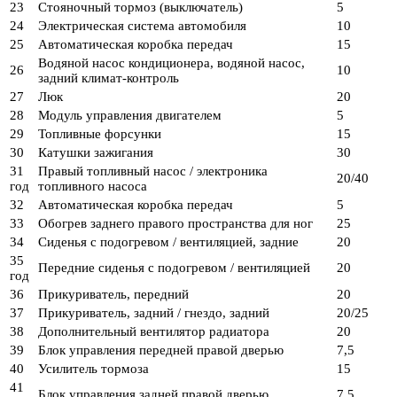
23
Стояночный тормоз (выключатель)
5
24
Электрическая система автомобиля
10
25
Автоматическая коробка передач
15
Водяной насос кондиционера, водяной насос,
26
10
задний климат-контроль
27
Люк
20
28
Модуль управления двигателем
5
29
Топливные форсунки
15
30
Катушки зажигания
30
31
Правый топливный насос / электроника
20/40
год
топливного насоса
32
Автоматическая коробка передач
5
33
Обогрев заднего правого пространства для ног
25
34
Сиденья с подогревом / вентиляцией, задние
20
35
Передние сиденья с подогревом / вентиляцией
20
год
36
Прикуриватель, передний
20
37
Прикуриватель, задний / гнездо, задний
20/25
38
Дополнительный вентилятор радиатора
20
39
Блок управления передней правой дверью
7,5
40
Усилитель тормоза
15
41
Блок управления задней правой дверью
7,5