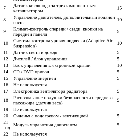
Датчик кислорода за трехкомпонентным
7
15
катализатором
Управление двигателем, дополнительный водяной
8
10
насос
Климат-контроль спереди / сзади, кнопки на
9
5
передней панели
Система контроля уровня подвески (Adaptive Air
10
10
Suspension)
11
Датчик света и дождя
5
12
Дисплей / блок управления
5
13
Блок управления электроникой крыши
10
14
CD / DVD привод
5
15
Управление энергией
5
16
Не используется
17
Электроника вентилятора радиатора
5
Распознавание подушки безопасности переднего
18
5
пассажира (датчик веса)
19
Не используется
20
Сиденья с подогревом / вентиляцией
5
21
Модуль управления двигателем
5
год
22
Не используется