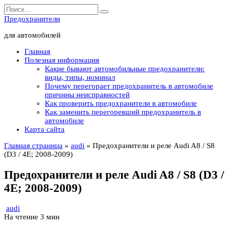
Перейти
Search
к
for:
Предохранители
содержанию
для автомобилей
Главная
Полезная информация
Какие бывают автомобильные предохранители:
виды, типы, номинал
Почему перегорает предохранитель в автомобиле
причины неисправностей
Как проверить предохранители в автомобиле
Как заменить перегоревший предохранитель в
автомобиле
Карта сайта
Главная страница
»
audi
»
Предохранители и реле Audi A8 / S8
(D3 / 4E; 2008-2009)
Предохранители и реле Audi A8 / S8 (D3 /
4E; 2008-2009)
audi
На чтение
3 мин