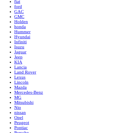
fiat
ford
GAC
GMC
Holden
honda
Hummer
Hyundai
Infiniti
Isuzu
Jaguar
Jeep
KIA
Lancia
Land Rover
Lexus
Lincoln
Mazda
Mercedes-Benz
MG
Mitsubishi
Nio
nissan
Opel
Peugeot
Pontiac
Porsche