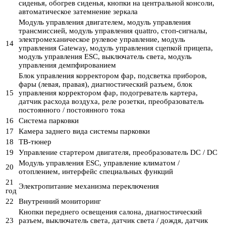
сиденья, обогрев сиденья, кнопки на центральной консоли,
автоматическое затемнение зеркала
Модуль управления двигателем, модуль управления
трансмиссией, модуль управления quattro, стоп-сигналы,
электромеханическое рулевое управление, модуль
14
управления Gateway, модуль управления сцепкой прицепа,
модуль управления ESC, выключатель света, модуль
управления демпфированием
Блок управления корректором фар, подсветка приборов,
фары (левая, правая), диагностический разъем, блок
15
управления корректором фар, подогреватель картера,
датчик расхода воздуха, реле розетки, преобразователь
постоянного / постоянного тока
16
Система парковки
17
Камера заднего вида системы парковки
18
ТВ-тюнер
19
Управление стартером двигателя, преобразователь DC / DC
Модуль управления ESC, управление климатом /
20
отоплением, интерфейс специальных функций
21
Электропитание механизма переключения
год
22
Внутренний мониторинг
Кнопки переднего освещения салона, диагностический
23
разъем, выключатель света, датчик света / дождя, датчик