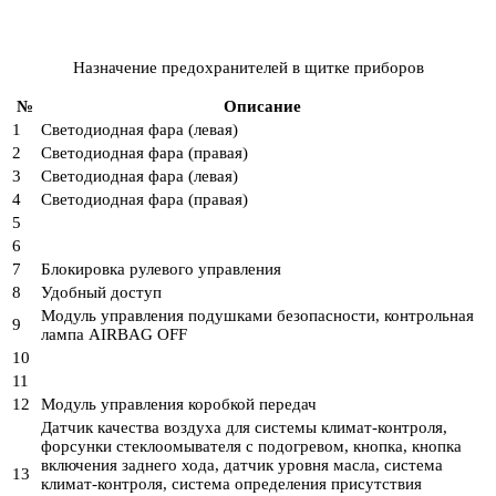
Назначение предохранителей в щитке приборов
№
Описание
1
Светодиодная фара (левая)
2
Светодиодная фара (правая)
3
Светодиодная фара (левая)
4
Светодиодная фара (правая)
5
6
7
Блокировка рулевого управления
8
Удобный доступ
Модуль управления подушками безопасности, контрольная
9
лампа AIRBAG OFF
10
11
12
Модуль управления коробкой передач
Датчик качества воздуха для системы климат-контроля,
форсунки стеклоомывателя с подогревом, кнопка, кнопка
включения заднего хода, датчик уровня масла, система
13
климат-контроля, система определения присутствия