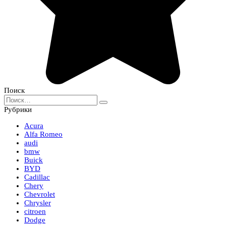
Поиск
Search
for:
Рубрики
Acura
Alfa Romeo
audi
bmw
Buick
BYD
Cadillac
Chery
Chevrolet
Chrysler
citroen
Dodge