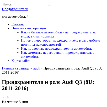
Перейти
Search
к
for:
Предохранители
содержанию
для автомобилей
Главная
Полезная информация
Какие бывают автомобильные предохранители:
виды, типы, номинал
Почему перегорает предохранитель в автомобиле
причины неисправностей
Как проверить предохранители в автомобиле
Как заменить перегоревший предохранитель в
автомобиле
Карта сайта
Главная страница
»
audi
»
Предохранители и реле Audi Q3 (8U;
2011-2016)
Предохранители и реле Audi Q3 (8U;
2011-2016)
audi
На чтение
3 мин