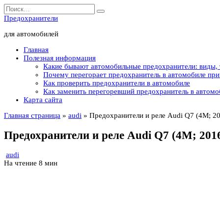
Перейти
Search
к
for:
Предохранители
содержанию
для автомобилей
Главная
Полезная информация
Какие бывают автомобильные предохранители: виды,
Почему перегорает предохранитель в автомобиле пр
Как проверить предохранители в автомобиле
Как заменить перегоревший предохранитель в автомо
Карта сайта
Главная страница
»
audi
»
Предохранители и реле Audi Q7 (4M; 20
Предохранители и реле Audi Q7 (4M; 2016-
audi
На чтение
8 мин