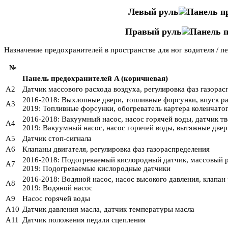
Левый руль
Правый руль
Назначение предохранителей в пространстве для ног водителя / п
№
Панель предохранителей A (коричневая)
A2
Датчик массового расхода воздуха, регулировка фаз газорас
2016-2018: Выхлопные двери, топливные форсунки, впуск р
A3
2019: Топливные форсунки, обогреватель картера коленчатог
2016-2018: Вакуумный насос, насос горячей воды, датчик тв
A4
2019: Вакуумный насос, насос горячей воды, вытяжные двер
A5
Датчик стоп-сигнала
A6
Клапаны двигателя, регулировка фаз газораспределения
2016-2018: Подогреваемый кислородный датчик, массовый р
A7
2019: Подогреваемые кислородные датчики
2016-2018: Водяной насос, насос высокого давления, клапан 
A8
2019: Водяной насос
A9
Насос горячей воды
A10
Датчик давления масла, датчик температуры масла
A11
Датчик положения педали сцепления