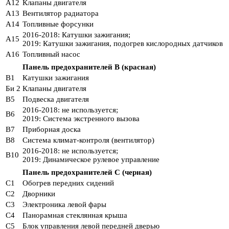
A12
Клапаны двигателя
A13
Вентилятор радиатора
A14
Топливные форсунки
2016-2018: Катушки зажигания;
A15
2019: Катушки зажигания, подогрев кислородных датчиков
A16
Топливный насос
Панель предохранителей B (красная)
B1
Катушки зажигания
Би 2
Клапаны двигателя
B5
Подвеска двигателя
2016-2018: не используется;
B6
2019: Система экстренного вызова
B7
Приборная доска
B8
Система климат-контроля (вентилятор)
2016-2018: не используется;
B10
2019: Динамическое рулевое управление
Панель предохранителей C (черная)
C1
Обогрев передних сидений
C2
Дворники
C3
Электроника левой фары
C4
Панорамная стеклянная крыша
C5
Блок управления левой передней дверью